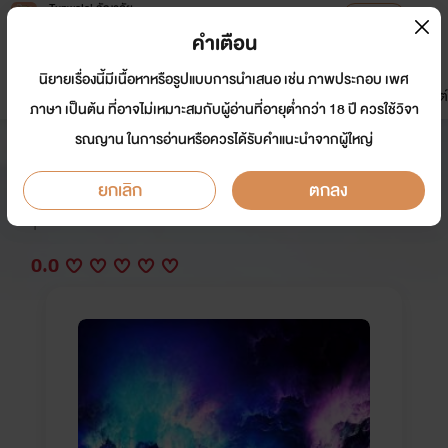
Tunwalai ธัญวลัย
เปิดแอป
เพื่อประสบการณ์ที่ดีกว่าบนมือถือ
คำเตือน
เข้าสู่ระบบ
นิยายเรื่องนี้มีเนื้อหาหรือรูปแบบการนำเสนอ เช่น ภาพประกอบ เพศ
มาใหม่
หน้าแรก
นิยาย
อีบุ๊ก
การ์ตูน
ดรีมแชท
ธัญลิสต์
ภาษา เป็นต้น ที่อาจไม่เหมาะสมกับผู้อ่านที่อายุต่ำกว่า 18 ปี ควรใช้วิจา
รณญาน ในการอ่านหรือควรได้รับคำแนะนำจากผู้ใหญ่
รักวุ่นวายของชายผู้น่ารัก
ยกเลิก
ตกลง
นักเขียน:
ชิชญาสุ์ อินทร์ไทร
Y
0.0