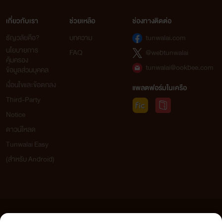
เกี่ยวกับเรา
ช่วยเหลือ
ช่องทางติดต่อ
ธัญวลัยคือ?
บทความ
tunwalai.com
นโยบายการ
FAQ
@webtunwalai
คุ้มครอง
tunwalai@ookbee.com
ข้อมูลส่วนบุคคล
เงื่อนไขและข้อตกลง
แพลตฟอร์มในเครือ
Third-Party
Notice
ดาวน์โหลด
Tunwalai Easy
(สำหรับ Android)
ข้อความที่ท่านได้อ่านจากเว็บไซต์นี้เกิดจากการเขียนโดยสาธารณชนและเผยแพร่โดยอัตโนมัติ ผู้ดูแล