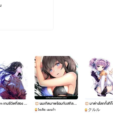
น
พิมพ์คำอธิบายที่นี่
 เกมชีวิตที่สอง ต้อ
ผมเกิดมาพร้อมกับสกิลขอ
มาต่างโลกทั้งทีก
 (Nc 18+)
ทาน​ [18+]
มด
โซเฟีย เมเนก้า
クルル