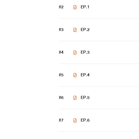
หลังจากที่พระเอกของเราหรือโซลไปฝ
#2
EP.1
พระเจ้า"เอาละ ข้าจะส่งเจ้าไปละนะ แ
#3
EP.2
โซล"ครับ"
#4
EP.3
พระเจ้า"ร่างที่เจ้าจะเข้าไปอยู่ชื่อว
ไนท์"ครับ"
#5
EP.4
หลังจากที่พระเจ้าส่งผมมาผมก็ตื่
#6
EP.5
ไนท์"เห้อ ราชาสวะที่เป็นตัวร้ายสิ
จบ
#7
EP.6
เนื้อเรื่องก่อนที่พระเอกจะเป็นราชา