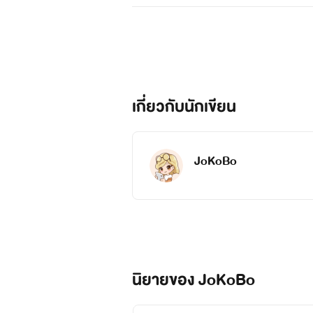
เกี่ยวกับนักเขียน
JoKoBo
นิยายของ JoKoBo