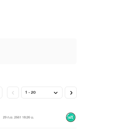
หนึ่งไว้ นั้นก็คือข้าเอง เพราะงั้นข้าจะให้
งั้น"
ือนกัน... แต่ว่าเจ้าไม่ใช่ ในระหว่างที่
้าจะให้เจ้าไปเกิดใหม่ในเกมราชาสุดที่รัก
มมารถของระบบเกมและเจ้าจะต้องมาฝึกกับ
29 ก.ย. 2561 18:26 น.