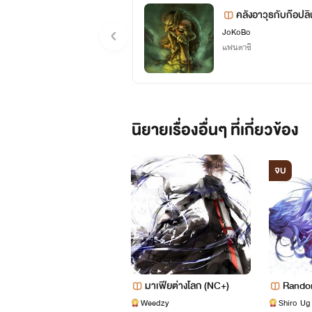
คลังอาวุธกับก๊อปลิ
JoKoBo
แฟนตาซี
นิยายเรื่องอื่นๆ ที่เกี่ยวข้อง
จบ
มาเฟียต่างโลก (NC+)
Random
งเสี่ยง
Weedzy
Shiro Ug