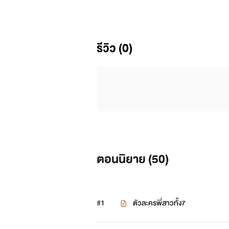
พระเจ้า"ใช่ข้าพระเจ้า ข้ารู้ว่าเจ้าเ
เจ้าได้เกิดใหม่เอง มาโมรุ โซล "
รีวิว (0)
โซล"เออคือ ขอบคุณครับ แต่ว่าจะดี
พระเจ้า"เพราะงั้นเลยจะไม่ไปเกิดใหม
โซล"ครับ"
พระเจ้า"ถ้างั้นเจ้าควรรู้ไว้นะคนท
เจ้าเสียใจหรือหดหู่ เจ้าก็ยังคิดที่จะช
ตอนนิยาย (
50
)
และข้าจะพลังกองทัพอัศวินไร้ชีวิตให้
ข้า1ปี ไม่อนุญาตให้ปฏิเสธ "
#1
ตัวละครพี่สาวทั้ง7
โซล"ครับ! ขอบคุณมากครับ"