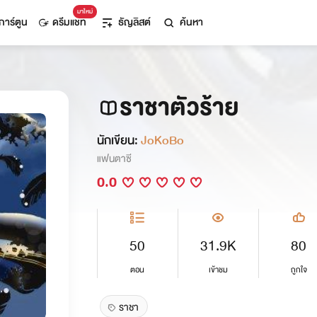
มาใหม่
การ์ตูน
ดรีมแชท
ธัญลิสต์
ค้นหา
ราชาตัวร้าย
นักเขียน:
JoKoBo
แฟนตาซี
0.0
50
31.9K
80
ตอน
เข้าชม
ถูกใจ
ราชา