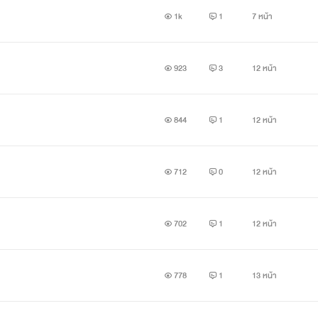
ึกกับพระเจ้า ตอนนี้ก็ได้ล่วงเลยไป1ปีแล้ว และก็ถึงเวลาที่จะต้องส่
1k
1
7 หน้า
ต่อย่าลืมละพลังของเจ้าถึงจะแข็งแกร่งแต่ว่าร่างกายที่จะเข้าไปอยู่ไม
923
3
12 หน้า
844
1
12 หน้า
่า คิลเลอร์ ดาร์ก ไนท์ เอาละไปได้"
712
0
12 หน้า
นขึ้นมาในห้องๆหนึ่งพร้อมความทรงจำ
702
1
12 หน้า
น่ะ"/หึ เอาเถอะหลังจากนี้ชั้นจะเปลี่ยนประเทศนี้และบทตัวร้ายที่จะตา
778
1
13 หน้า