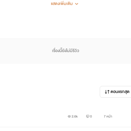
แสดงเพิ่มเติม
จออะไรมามากมายแต่ที่ข้าเรียกเจ้ามาวั้นนี้เพราะเจ้าได้ช่วยเด็กผู่หิวโซคน
หรอครับที่ให้ผมได้เกิดใหม่นะ เพราะผมไม่มีดีอะไรเลยสักอย่าง เพราะ
่สิน่ะ"
เรื่องนี้ยังไม่มีรีวิว
ี่มีความสามารถไม่ใช่คนดีเสมอไป แต่คนไม่มีความสามารถก็ใช่ว่าจะดีเหม
่วยเด็กที่ไม่รู้ว่าใคร นั้นแหละคือความสามารถของเจ้าละ เพราะฉนั้น ข
ตอนแรกสุด
กับเจ้าและของขวัญสำหรับอาหารอร่อยๆที่เจ้าให้ข้ากิน คือความสา
2.6k
0
7 หน้า