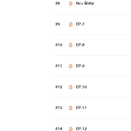
#8
Nc+ พิเศษ
(คิลเลอร์ ดาร์ก ไนท์ เป็นราชาที่เร
อุดมสมบูรณ์ เมื่องนี่ติดทะเล ติดภูเข้า
#9
EP.7
ก็ง่ายๆ พระเองหรือราชากระจอก ม
#10
EP.8
คำสั่งเสียก่อนตายของราชาองค์ก่อนหรือ
กายเป็นตัวร้าย ถึงเมืองที่กำลังโดนส
#11
EP.9
นั้นก็ได้แค่หลบอยู่ในห้องในระหว่างที
ร้าย แต่เมื่อผมมาเข้าร่างนี้ผมจะเปลี่ยน
#12
EP.10
พี่สาวทั่ง7ของเค้าก็เรียนอยู่ใน
สามารถ อายุขั้นต่ำคือ15ปีและสูงสุดคือ
#13
EP.11
#รับรายชื่อพี่สาวทั้ง7
#14
EP.12