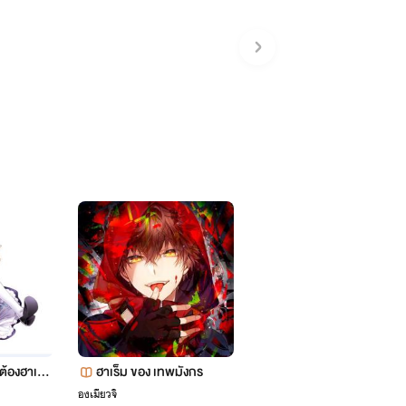
็ต้องฮาเร็มเ
ฮาเร็ม ของ เทพมังกร
project create (18+)
องเมียวจิ
สมองมึน