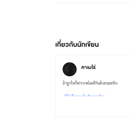
โทคามัม...คืออาณาจักรของจอมมา
เวทมนต์
ในโลกใบนี้จะมีเวทมนต์อยู่หลายป
เกี่ยวกับนักเขียน
เวทมนต์โบราณ
คาเมโร่
เวทมนต์โบราณ เป็นเวทมนต์ที่แท
ถ้าถูกใจก็ฝากกดไลค์กันด้วยนะครับ
ดับต้นๆของโลก แต่หากผู้ใดมีพรสวรรค
(มีไรก็คอมเม้นกันนะครับ)
แล้ว จะไม่ปรากฏวงแหวนเวทย์
สัตว์อัญเชิญ