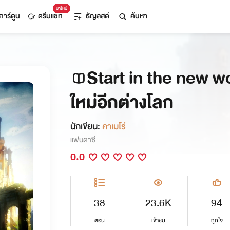
มาใหม่
การ์ตูน
ดรีมแชท
ธัญลิสต์
ค้นหา
Start in the new wor
ใหม่อีกต่างโลก
นักเขียน:
คาเมโร่
แฟนตาซี
0.0
38
23.6K
94
ตอน
เข้าชม
ถูกใจ