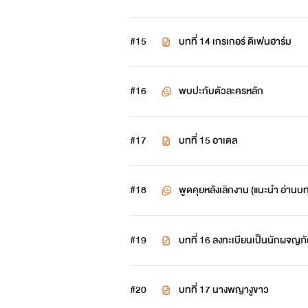
ต่อสู้กับดาบแห่งความมืดที่จอมมารหนุ่
ดาบแห่งแสงนั้นร้ายกาจนัก หลายชั
#15
บทที่ 14 เกรเกอร์ ดิเฟนฮาร์ม
หลวงราบเป็นหน้ากอง! กลับกัน จอมมาร
#16
พบปะกับตัวละครหลัก
การต่อสู้ดำเนินไปเรื่อยๆ ในค่ำคืน
จนในที่สุด แสงแรกของวันก็ปรากฏข
#17
บทที่ 15 อาเดล
แสงทอดทิ้ง พลังอำนาจมหาศาลพรางหาย
โดยที่ดาบก็ยังปักอยู่ในอกของนางจนถึง
#18
พูดคุยหลังเลิกงาน (แนะนำ อ่านบท
จอมมารหนุ่มหายสาปสูญไปพร้อมก
#19
บทที่ 16 ลงทะเบียนเป็นนักผจญภั
จากนั้นไม่นาน พื้นที่ตรงนั้นจึ
#20
บทที่ 17 นางพญางูขาว
โทคามัม คือ?