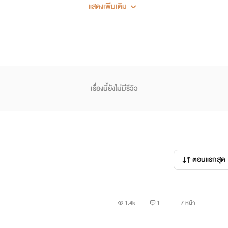
แสดงเพิ่มเติม
มากนะครับ และไม่ใช่วายด้วย NC ก็ไม่มี ใครเน้นความรักสามารถถอยได
เรื่องนี้ยังไม่มีรีวิว
รา 10 เท่า พระเอกของเราจะอยู่ที่มหาทวีป ฟรานเทีย ณ อาณาจักร
2 มหาอำนาจใหญ่ๆ คือ อาณาจักรอัสคราย และอาณาจักรลูซิส
ดยมีอาณาจักรอันคราบาวคอยขั้นกลางระหว่างอัสครายและลูซิส
ตอนแรกสุด
หาทวีปฟรานเทีย
าดเล็ก
หมู่เกาะ/เกาะ
อาณาจักรเทพ
อาณาจักรจอมมาร
1.4k
1
7 หน้า
ของมหาทวีป