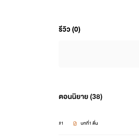
โปรดติดตาม
รีวิว (0)
เรื่องความรักในเรื่องนี้จะมีน้อย
ข้อมูลเกี่ยวกับโลกใบนี้
โลกใบนี้ มีขนาดใหญ่กว่าโลกของเ
ตะวันออก โดยมหาทวีปฟรานเทีย จะมี 
ทั้งสองมีอาณาเขตที่กว้างขวาง โ
ตอนนิยาย (
38
)
รายชื่อของอาณาจักรทั้งหมดในม
อาณาจักรขนาดใหญ่
อาณาจักรขน
#1
บทที่1 ตื่น
1.อัสคราย
:ตั้งอยู่ทางทิศตะวันตก