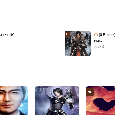
มอัญเชิญสัตว์อสูรออกมา โดยเมื่ออัญเชิญออกมาแล้ว เราจะต้องอยู่กับ
นอาวุธให้เจ้านายของมันใช้ได้
รอัญเชิญขั้นสูง น้อยคนนักที่จะได้มัน
าน 18+ NC
(มี E-book
จบ
น้อย
งโลก /ติด
คาเมโร่
แฟนตาซี
มีพลังมากที่สุดในบรรดาราชามังกรทั้งหมด
พลังเป็นอันดับ 2 ของทั้งหมด
มือ
ฑาเทพ
จบ
อง (ปัจจุบันนายของมันคือ จอมมาร)มีความสามารถเปลี่ยนศาสตราว