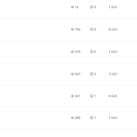
1k
0
7 หน้า
743
0
8 หน้า
อัสครายและลูซิส
ณาจักรอัสคราย
576
0
7 หน้า
องมหาทวีป (ทางตอนใต้ของกรอเดีย)
537
2
7 หน้า
ป (ทางเหนือของเซอร์เวน)
มุท
331
1
9 หน้า
ราบาว
282
1
7 หน้า
สุดของโลกนี้ (ไม่มีอยู่จริงในแผนที่)