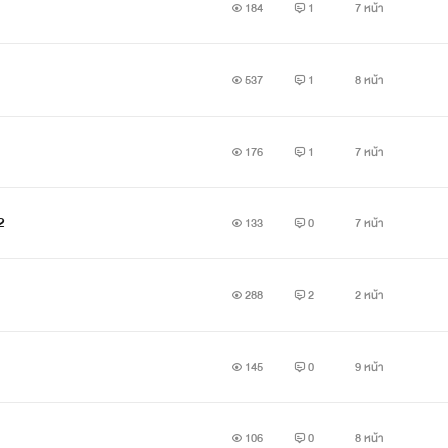
184
1
7 หน้า
ศาจหรือจอมมาร
537
1
8 หน้า
้วยกัน 2 ตน
176
1
7 หน้า
ิส:
ทำหน้าที่ดูแลเกี่ยวกับเวทมนต์ทั้งหมดในโลกใบนี้ ให้สมดุลกัน
2
ีย:
ดูแลเกี่ยวกับชีวิตของทุกสรรพสิ่งในโลกใบนี้
133
0
7 หน้า
288
2
2 หน้า
นนั้น อาณาจักรที่มีชื่อว่าอันคราบาว แต่เดิมคืออาณาจักรฟรานเ
145
0
9 หน้า
อมมาร ดาบแห่งแสงที่ถูกปักไว้บนแท่นหิน มันได้เลือกเจ้าหญิงแห่
็นผู้กล้าคนต่อไป ดาบแห่งแสงได้มอบพลังอำนาจมหาศาลให้แก่นาง 
106
0
8 หน้า