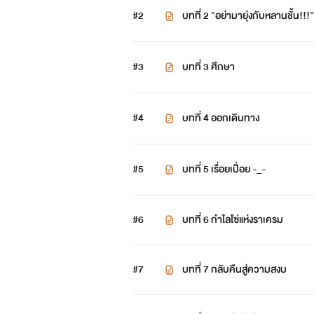
#2
บทที่ 2 "อย่ามายุ่งกับหลานชั้น!!!"
2.ลูซิส:
ส่วนกลางของมหาทวีป
#3
บทที่ 3 ศึกษา
3.อันคราบาว:
ขั้นระหว่างกลางของ
4.นอทัมเบีย:
อยู่ทางตอนใต้ของอา
#4
บทที่ 4 ออกเดินทาง
5.เซอร์เวน:
ทิศตะวันออกเฉียงใต้ข
#5
บทที่ 5 เรื่อยเปื่อย -_-
6.กรอเดีย:
ทิศตะวันออกของมหาทวี
7.เรเพอร์รัส:
หมู่เกาะเล็กๆในมหาส
#6
บทที่ 6 กำไลโซ่แห่งราเครม
8.ซาเดียร์:
ทางตอนเหนือของอันค
#7
บทที่ 7 กลับคืนสู่ความสงบ
9.อาเกอร์ธารีอัส:
อาณาจักรเทพผู้สูง