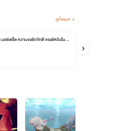
สัตว์อัญเชิญตัวนั้นไปตลอดกาล โดยมันจะ
ดูทั้งหมด
) มอร์เดร็ด ความจงรักภักดี ของอัศวินในต่า
SP
จบ
เหรียญภาค 2/
คาเมโร่
แอ็กชั่น
ุธได้ทุกรูปแบบ