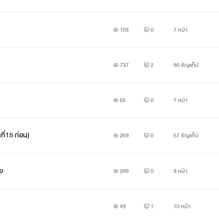
ม มีนามว่า คราเลน แอนโทรเฟีย ซึ่งเป็นผู้ถือครอง
่วโมงที่เกิดต่อสู้ดำเนินไปเรื่อยๆ ผู้กล้าหญิงที่หลงไหลในพลังอำ
103
0
7 หน้า
ที่เสียเปรียบเป็นอย่างมาก คอยต่อสู้ไปพร้อมกับช่วยเหลือคนอื่นๆ
737
2
80 ธัญแท็ป
ที่ไม่มีแม้แต่แสงดาว
ึ้น อลิสซ่า ฟรานเทีย อินคราเนล ผู้กล้าหญิงคนแรกในประวัติศาสต
65
0
7 หน้า
ไป เป็นวินาทีเดียวที่ดาบแห่งความมืดปักทะลุอกของนาง จากนั้นน
ปัจจุบัน
ที่15 ก่อน)
269
0
57 ธัญแท็ป
ับอาณาจักรฟรานเทียที่ล่มสลาย
ย
299
0
8 หน้า
งถูกสถาปนากลายเป็นอาณาจักรอันคราบาว
49
1
10 หน้า