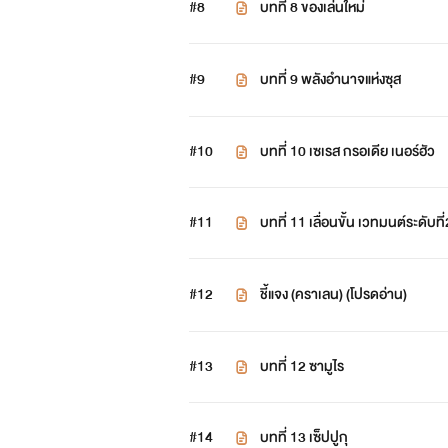
#8
บทที่ 8 ของเล่นใหม่
10.โทคามัม:
อาณาจักรของจอมปี
เทพเจ้า
#9
บทที่ 9 พลังอำนาจแห่งซุส
โดยในโลกนี้จะมีเทพเจ้าสูงสุดอยู่ด
#10
บทที่ 10 เซเรส กรอเดีย เนอร์ฮัว
1.ธิดาแห่งเวทมนต์ มีนามว่า เจเนซ
#11
บทที่ 11 เลื่อนขั้น เวทมนต์ระดับที่
2.เทพแห่งปรโลก มีนามว่า อาคัมเท
เหตุการสำคัญก่อนเริ่มเรื่อง
#12
ชี้แจง (คราเลน) (โปรดอ่าน)
ย้อนกลับไปเมื่อหลายปีก่อน ในตอ
#13
บทที่ 12 ซามูไร
ในตอนนั้น โลกได้รู้ถึงตัวตนของจ
รานเทีย อินคราเนล มันทำให้นางได้เป
#14
บทที่ 13 เซ็ปปูกุ