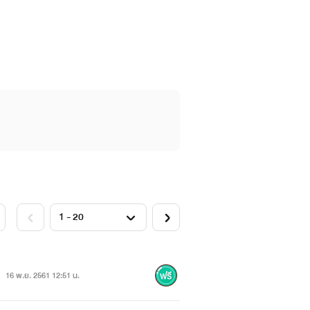
้ครับ
กรอเดีย ซึ่งเป็นอาณาจักรเล็กๆทางทิศ
16 พ.ย. 2561 12:51 น.