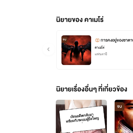
สัตว์อัญเชิญ เป็นเวทมนต์ที่จะสุ่
จตุรมาร
มีความสามารถหลักๆคือ สามารถแปลงเป็
นิยายของ คาเมโร่
สามารถติดต่อพูดคุยได้ที่เพจนะครับ
โดยจะมีมหาเทพมังกรที่เป็นสัตว์อสู
การคงอยู่ของซาต
จบ
โดยจะเรียงตามลำดับพลังที่มากไป
คาเมโร่
แฟนตาซี
1.ราชามังกรสายฟ้า:อาวุธคือ ธนู 
2.ราชามังกรน้ำ:อาวุธคือ ตรีศูล มี
นิยายเรื่องอื่นๆ ที่เกี่ยวข้อง
3.ราชามังกรไฟ:อาวุธคือ ดาบสอง
4.ราชามังกรแห่งแสง:อาวุธคือ ค
จบ
5.ราชามังกรทอง:อาวุธคือ หอกสีท