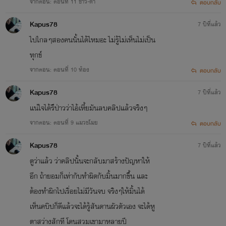
จากตอน: ตอนที่ 11 ขาว-ดำ
ตอบกลับ
Kapus78
7 ปีที่แล้ว
ไปไกลๆสองคนนั้นได้ไหมอะ ไม่รู้ไม่เห็นไม่เป็น
ทุกข์
จากตอน: ตอนที่ 10 ท้อง
ตอบกลับ
Kapus78
7 ปีที่แล้ว
แน่ใจได้รึป่าวว่าไอ้เหี้ยมันลบคลิปแล้วจริงๆ
จากตอน: ตอนที่ 9 แมวขโมย
ตอบกลับ
Kapus78
7 ปีที่แล้ว
ตูว่าแล้ว ว่าคลิปนั้นจะกลับมาสร้างปัญหาให้
อีก ถ้ายอมก็เท่ากับทำผิดกับมิ้นมากขึ้น และ
ต้องทำผิกไปเรื่อยไม่มีวันจบ จริงๆให้มิ้นได้
เห็นคบิปก็ดีแล้วจะได้รู้สันดานผัวตัวเอง จะได้หู
ตาสว่างสักที โดนสวมเขามาหลายปี