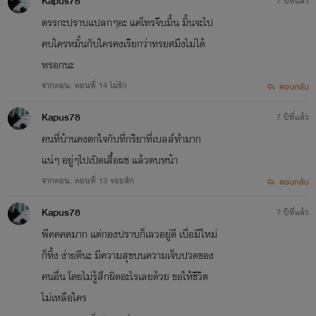
Kapus78
7 ปีที่แล้ว
ตรรกะปราบแปลกๆอะ แค่โทรจีบมิ้น มิ้นจะไป
คบใครหมั้นกับใครคงเรียกว่าทรยศมึงไม่ได้
หรอกนะ
จากตอน: ตอนที่ 14 ไม่รัก
ตอบกลับ
Kapus78
7 ปีที่แล้ว
คนที่บ้านคงตกใจกับที่กริยาที่เบลล์ทำมาก
แน่ๆ อยู่ๆไปเปิดเสื้อผช แล้วตบหน้า
จากตอน: ตอนที่ 13 รอยสัก
ตอบกลับ
Kapus78
7 ปีที่แล้ว
พีคคคคมาก แต่กองปราบก็เลวอยู่ดี เบื่อมีใหม่
ก็ทิ้ง ง่ายดีนะ มีความสุขบนความเจ็บปวดของ
คนอื่น โดยไม่รู้สึกผิดอะไรเลยด้วย ขอให้ชีวิต
ไม่เหลือใคร