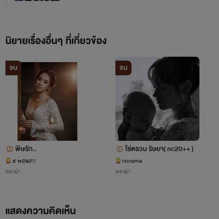
นิยายเรื่องอื่นๆ ที่เกี่ยวข้อง
จบ
จบ
พิษรัก..
โซ่ตรวน ริษยา( nc20++ )
๕ พฤษภา
noname
ดราม่า
ดราม่า
แสดงความคิดเห็น