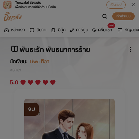
Tunwalai ธัญวลัย
เปิดแอป
เพื่อประสบการณ์ที่ดีกว่าบนมือถือ
เข้าสู่ระบบ
มาใหม่
หน้าแรก
นิยาย
อีบุ๊ก
การ์ตูน
ดรีมแชท
ธัญลิสต์
พันธะรัก พันธนาการร้าย
นักเขียน:
Tiwa ทิวา
ดราม่า
5.0
จบ