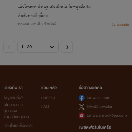
แล้วโหหหห ส่วนคุณผัวเพื่อนไม่ต้องพูดถึง ตัว
เงินตัวทองดีๆนี่เอง
จากตอน: ตอนที่ 5 ห้ามรักพี่
ตอบกลับ
เกี่ยวกับเรา
ช่วยเหลือ
ช่องทางติดต่อ
ธัญวลัยคือ?
บทความ
tunwalai.com
นโยบายการ
FAQ
@webtunwalai
คุ้มครอง
tunwalai@ookbee.com
ข้อมูลส่วนบุคคล
เงื่อนไขและข้อตกลง
แพลตฟอร์มในเครือ