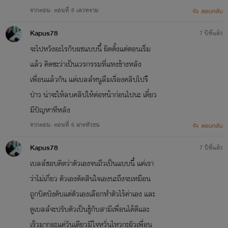
จากตอน: ตอนที่ 8 เลวทราม
ตอบกลับ
Kapus78
7 ปีที่แล้ว
จะไปหวังอะไรกับผชแบบนี้ ผิดตั้งแต่ตอนเริ่ม
แล้ว คิดซะว่าเป็นเวรกรรมที่แทงข้างหลัง
เพื่อนแล้วกัน แต่เบลล์หนูลืมเรื่องคลิปไปรึ
ป่าว น่าจะให้ลบคลิปให้ต่อหน้าก่อนไปนะ เดี๋ยว
มีปัญหาทีหลัง
จากตอน: ตอนที่ 6 มารหัวขน
ตอบกลับ
Kapus78
7 ปีที่แล้ว
เบลล์ชอบคิดว่าตัวเองจนถึวเป็นแบบนี้ แค่เรา
ว่าไม่เกี่ยว ตัวเองตัดสินใจเองนะถึงจะเหมือน
ถูกบิดบังคับแต่ตัวเองเลือกทำตัวไร้ค่าเอง และ
ดูเบลล์จะปรับตัวเป็นชู้กับสามีเพื่อนได้ดีและ
เร็วมากอะแค่วันเดียวมีใจหวั่นไหวกะผัวเพื่อน