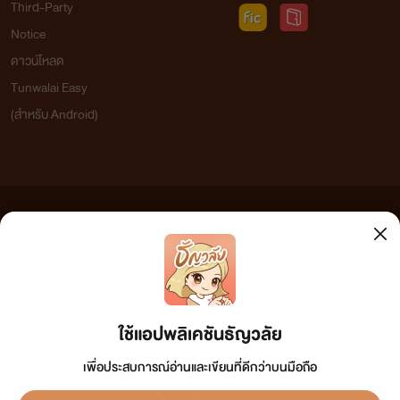
Third-Party
Notice
ดาวน์โหลด
Tunwalai Easy
(สำหรับ Android)
ข้อความที่ท่านได้อ่านจากเว็บไซต์นี้เกิดจากการเขียนโดยสาธารณชนและเผยแพร่โดยอัตโนมัติ ผู้ดูแล
เว็บไซต์แห่งนี้ไม่ได้เห็นด้วยและไม่ขอรับผิดชอบต่อข้อความใดๆ ทั้งสิ้น ดังนั้นผู้อ่านทุกท่านโปรดใช้
วิจารณญาณในการกลั่นกรองด้วยตนเอง และหากท่านพบข้อความใดๆ ที่ขัดต่อกฎหมายและศีลธรรม
กรุณาแจ้งมาที่ tunwalai@ookbee.com เพื่อทีมงานจะได้ดำเนินการในทันที ทั้งนี้ ทางเว็บไซต์ขอสงวน
ลิขสิทธิ์ตามพระราชบัญญัติลิขสิทธิ์ (ฉบับเพิ่มเติม) พ.ศ.2558
ใช้แอปพลิเคชันธัญวลัย
เพื่อประสบการณ์อ่านและเขียนที่ดีกว่าบนมือถือ