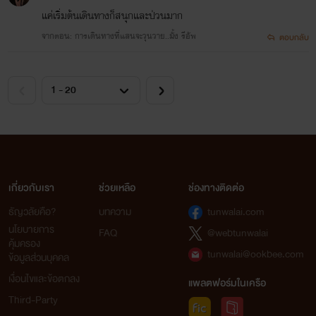
แค่เริ่มต้นเดินทางก็สนุกและป่วนมาก
จากตอน: การเดินทางที่แสนจะวุนวาย..มั้ง รีอัพ
ตอบกลับ
เกี่ยวกับเรา
ช่วยเหลือ
ช่องทางติดต่อ
ธัญวลัยคือ?
บทความ
tunwalai.com
นโยบายการ
FAQ
@webtunwalai
คุ้มครอง
tunwalai@ookbee.com
ข้อมูลส่วนบุคคล
เงื่อนไขและข้อตกลง
แพลตฟอร์มในเครือ
Third-Party