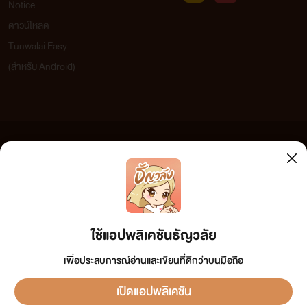
Notice
ดาวน์โหลด
Tunwalai Easy
(สำหรับ Android)
ข้อความที่ท่านได้อ่านจากเว็บไซต์นี้เกิดจากการเขียนโดยสาธารณชนและเผยแพร่โดยอัตโนมัติ ผู้ดูแล
เว็บไซต์แห่งนี้ไม่ได้เห็นด้วยและไม่ขอรับผิดชอบต่อข้อความใดๆ ทั้งสิ้น ดังนั้นผู้อ่านทุกท่านโปรดใช้
วิจารณญาณในการกลั่นกรองด้วยตนเอง และหากท่านพบข้อความใดๆ ที่ขัดต่อกฎหมายและศีลธรรม
กรุณาแจ้งมาที่ tunwalai@ookbee.com เพื่อทีมงานจะได้ดำเนินการในทันที ทั้งนี้ ทางเว็บไซต์ขอสงวน
ลิขสิทธิ์ตามพระราชบัญญัติลิขสิทธิ์ (ฉบับเพิ่มเติม) พ.ศ.2558
ใช้แอปพลิเคชันธัญวลัย
เพื่อประสบการณ์อ่านและเขียนที่ดีกว่าบนมือถือ
เปิดแอปพลิเคชัน