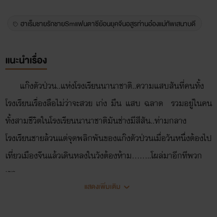
ฮาเร็มชายรักชายSmแฟนตาซีย้อนยุคจีนอสูรท่านอ๋องแม่ทัพเสนาบดี
แนะนำเรื่อง
แก๊งตัวป่วน..แห่งโรงเรียนนานาชาติ..ความแสบสันที่คนทั้ง
โรงเรียนเรื่องลือไม่ว่าจะสวย เก่ง มึน แสบ ฉลาด รวมอยู่ในคน
ทั้งสามชีวิตในโรงเรียนนานาชาติมันช่างมีสีสัน..ท่ามกลาง
โรงเรียนชายล้วนแต่จุดพลิกพันของแก๊งตัวป่วนเมื่อวันหนึ่งต้องไป
เที่ยวเมืองจีนแล้วเดินหลงในวังต้องห้าม........โผล่มาอีกทีพวก
เขา
แสดงเพิ่มเติม
คนหนึ่งเป็นอนุของท่านอ๋องที่กำลังโดนเขี่ยทิ้ง