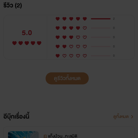
คนสองเป็นอนุแม่ทัพที่กำลังโดนเขี่ยทิ้ง
รีวิว (2)
คนที่สามเป็นอนุท่านเสนาบดีที่กำลังโดนเขี่ยทิ้ง
2
0
5.0
แก๊งตัวป่วน..มีหรือจะกลัวโดนทิ้งก็โดนทิ้งสิวะ...จะกลัว
0
อะไร..มีสมองและสองมือ....
0
0
ปล..เริ่มตอนของน้องน้ำแล้วจ้า
ดูรีวิวทั้งหมด
อีบุ๊กเรื่องนี้
ดูทั้งหมด
แก็งป่วน..ทะลุมิติ