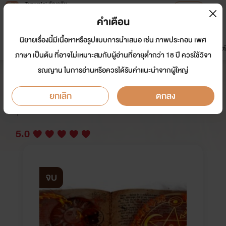
Tunwalai ธัญวลัย
เปิดแอป
เพื่อประสบการณ์ที่ดีกว่าบนมือถือ
คำเตือน
เข้าสู่ระบบ
นิยายเรื่องนี้มีเนื้อหาหรือรูปแบบการนำเสนอ เช่น ภาพประกอบ เพศ
มาใหม่
หน้าแรก
นิยาย
อีบุ๊ก
การ์ตูน
ดรีมแชท
ธัญลิสต์
ภาษา เป็นต้น ที่อาจไม่เหมาะสมกับผู้อ่านที่อายุต่ำกว่า 18 ปี ควรใช้วิจา
รณญาน ในการอ่านหรือควรได้รับคำแนะนำจากผู้ใหญ่
แก๊งป่วน..ทะลุมิติจบแล้ว
ยกเลิก
ตกลง
นักเขียน:
ป้าลูกหนึ่ง
Y
5.0
จบ