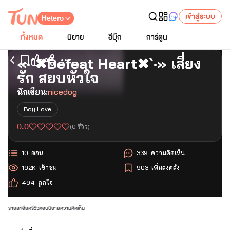
เข้าสู่ระบบ
Hetero
ทั้งหมด
นิยาย
อีบุ๊ก
การ์ตูน
«·´✖Defeat Heart✖`·» เสี่ยง
เริ่มอ่านตอนแรก
รัก สยบหัวใจ
นักเขียน:
nicedog
Boy Love
0.0
(
0
รีวิว)
10
ตอน
339
ความคิดเห็น
192K
เข้าชม
903
เพิ่มลงคลัง
494
ถูกใจ
รายละเอียด
รีวิว
ตอนนิยาย
ความคิดเห็น