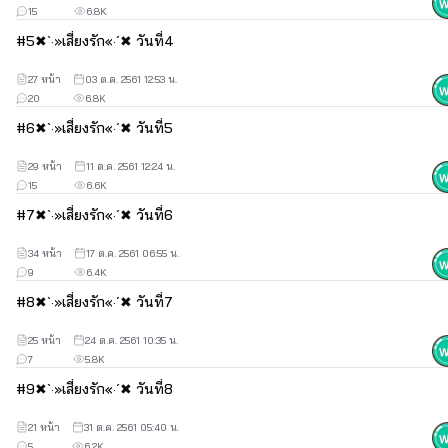
15
6.8K
♧♣Touch Love♣♧ สัมผัสรัก ด้วยหัวใจ
#
5
✖`·»เสี่ยงรัก«·´✖ วันที่4
My Family 彡§ Secrets Ground §彡สืบลับเชื่อมใจรัก
27 หน้า
03 ต.ค. 2561 12:53 น.
หากสนใจสามารถเข้าไปอ่านกันได้น้าาา
20
6.8K
#
6
✖`·»เสี่ยงรัก«·´✖ วันที่5
สามารถติดตามความคืบหน้าของการอัพนิยายและข่าวสารการ
29 หน้า
11 ต.ค. 2561 12:24 น.
รวมเล่มหนังสือได้ที่เพจของเราค่ะ
15
6.6K
#
7
✖`·»เสี่ยงรัก«·´✖ วันที่6
>>nicedog<<
34 หน้า
17 ต.ค. 2561 06:55 น.
9
6.4K
#
8
✖`·»เสี่ยงรัก«·´✖ วันที่7
ขอบคุณนักอ่านทุกคนที่ติดตามกันมาเสมอนะคะ
25 หน้า
24 ต.ค. 2561 10:35 น.
7
5.8K
#
9
✖`·»เสี่ยงรัก«·´✖ วันที่8
21 หน้า
31 ต.ค. 2561 05:40 น.
5
6.2K