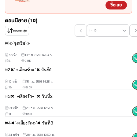
ซื้อเลย
เรื่องราวทั้งหมดจะเป็นอย่างไรสามารถติดตามได้เลยค่าา
ตอนนิยาย (10)
หวังว่าทุกคนจะถูกใจผลงานใหม่ของเราด้วยนะคะ
ตอนแรกสุด
1 - 10
#
1
«·´จุดเริ่ม`·»
นิยายที่แต่ง
6 หน้า
13 ก.ย. 2561 14:04 น.
ภาค1 ✥ Jurassic Heart ✥ดวงใจ กลายพันธุ์รัก
8
9.9K
ภาค2 ✣Jurassic Confidant✣ คู่หู กลายพันธุ์รัก
#
2
✖`·»เสี่ยงรัก«·´✖ วันที่1
ภาค3 ◈Jurassic Foster◈ กลายพันธุ์รัก ใต้ธารา
19 หน้า
15 ก.ย. 2561 14:25 น.
18
8.6K
✉ CorrespondencE สื่อรักทางจดหมาย!✉
#
3
✖`·»เสี่ยงรัก«·´✖ วันที่2
◣♥◥ Precinct ►◄ อาณาเขตรักของหัวใจ ◣♥◥
23 หน้า
20 ก.ย. 2561 12:57 น.
❣Secret heart❣ หัวใจ แอบรัก
11
6.9K
Find Love  ▪พบรัก▪
#
4
✖`·»เสี่ยงรัก«·´✖ วันที่3
.｡.:*･ ۩ Creative สรรค์สร้างรัก۩･*:.｡.
24 หน้า
26 ก.ย. 2561 12:50 น.