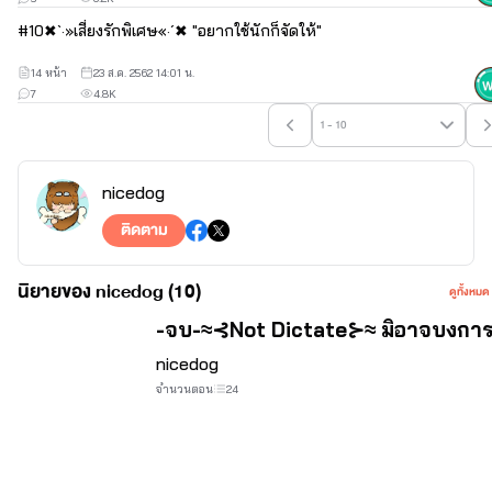
**นิยายเรื่องนี้เป็นเพียงจินตนาการของผู้แต่งไม่มีส่วนเกี่ยวข้องกับบุคคล
#
10
✖`·»เสี่ยงรักพิเศษ«·´✖ "อยากใช้นักก็จัดให้"
หรือสถานที่จริงใดๆทั้งสิ้น***
14 หน้า
23 ส.ค. 2562 14:01 น.
7
4.8K
1 - 10
nicedog
ติดตาม
นิยายของ nicedog (10)
ดูทั้งหมด
-จบ-≈⊰Not Dictate⊱≈ มิอาจบงกา
nicedog
จำนวนตอน
24