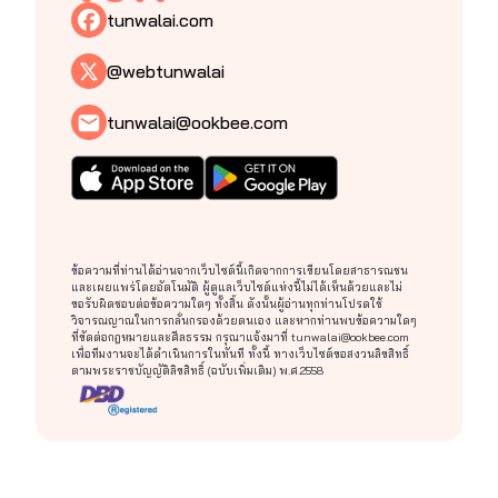
tunwalai.com
@webtunwalai
tunwalai@ookbee.com
ข้อความที่ท่านได้อ่านจากเว็บไซต์นี้เกิดจากการเขียนโดยสาธารณชน
และเผยแพร่โดยอัตโนมัติ ผู้ดูแลเว็บไซต์แห่งนี้ไม่ได้เห็นด้วยและไม่
ขอรับผิดชอบต่อข้อความใดๆ ทั้งสิ้น ดังนั้นผู้อ่านทุกท่านโปรดใช้
วิจารณญาณในการกลั่นกรองด้วยตนเอง และหากท่านพบข้อความใดๆ
ที่ขัดต่อกฎหมายและศีลธรรม กรุณาแจ้งมาที่
tunwalai@ookbee.com
เพื่อทีมงานจะได้ดำเนินการในทันที ทั้งนี้ ทางเว็บไซต์ขอสงวนลิขสิทธิ์
ตามพระราชบัญญัติลิขสิทธิ์ (ฉบับเพิ่มเติม) พ.ศ.2558