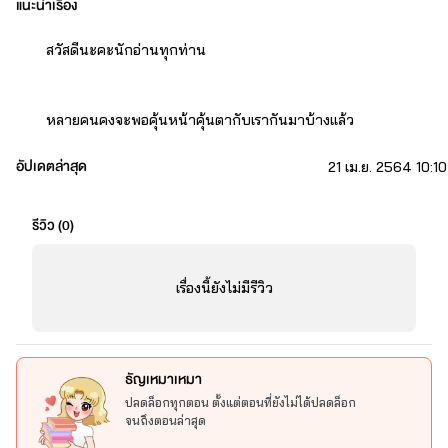
แนะนำเรื่อง
สวัสดีนะคะนักอ่านทุกท่าน
หลายคนคงจะพอคุ้นหน้าคุ้นตากับเรากันมาบ้างแล้ว
อัปเดตล่าสุด
21 เม.ย. 2564 10:10
ดีใจที่ทุกคนเปิดเข้ามาอ่านเรื่องนี้กัน
รีวิว (
0
)
สำหรับเรื่อง «·´✖Defeat Heart✖`·» เสี่ยงรัก สยบหัวใจ นี้ เป็น
เรื่องใหม่ในแนวที่เราไม่เคยแต่งมาก่อนซึ่งจะออกแนวดาร์กๆ หน่อย แต่
เรื่องนี้ยังไม่มีรีวิว
แน่นอนว่าด้วยสไตล์การแต่งของเราดราม่านั้นอย่าถามหา 555
ความรักระหว่างเจ้าพ่อค้าอาวุธXนักฆ่าชื่อดังที่ไม่มีใครล่วงรู้ตัวตน
ธัญเหมาเหมา
มาก่อน
ปลดล็อกทุกตอน ตั้งแต่ตอนที่ยังไม่ได้ปลดล็อก
จนถึงตอนล่าสุด