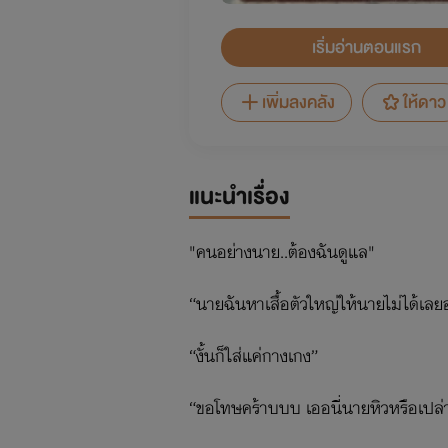
เริ่มอ่านตอนแรก
เพิ่มลงคลัง
ให้ดาว
แนะนำเรื่อง
"คนอย่างนาย..ต้องฉันดูแล"
“นายฉันหาเสื้อตัวใหญ่ให้นายไม่ได้เลยอ
“งั้นก็ใส่แค่กางเกง”
“ขอโทษคร้าบบบ เออนี่นายหิวหรือเปล่