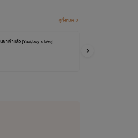
ดูทั้งหมด
นชาเข้าเเล้ว [Yaoi,boy's love]
ขอ
จบ
One Ni
Y