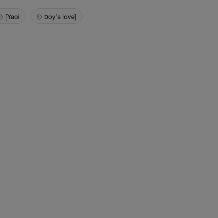
[Yaoi
boy's love]