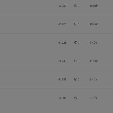
236
0
10 หน้า
่องจริงประการใด ตัวละครทุกตัวไม่มีอยู่จริง 100% และสถานที่ในนิยายผ
226
0
10 หน้า
228
0
8 หน้า
248
0
11 หน้า
259
0
8 หน้า
291
0
9 หน้า