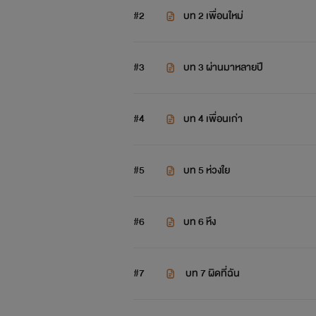
#2
บท 2 เพื่อนใหม่
หึหึ"
หมายเหตุ : นิยายที่แต่งขึ้นมาไม่ใช่เรื
#3
บท 3 ผ่านมาหลายปี
#4
บท 4 เพื่อนเก่า
#5
บท 5 ห่วงใย
#6
บท 6 หึง
#7
​ บท 7 ผิดที่ฉัน