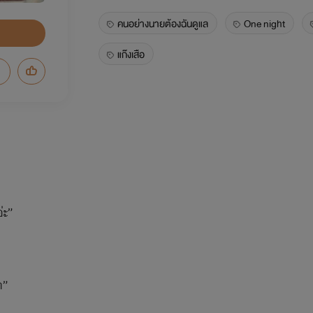
คนอย่างนายต้องฉันดูแล
One night
แก๊งเสือ
่ะ”
า”