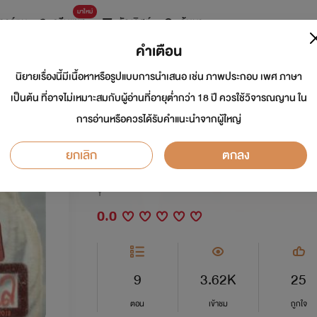
มาใหม่
การ์ตูน
ดรีมแชท
ธัญลิสต์
ค้นหา
คำเตือน
นิยายเรื่องนี้มีเนื้อหาหรือรูปแบบการนำเสนอ เช่น ภาพประกอบ เพศ ภาษา
คนอย่างนาย..ต้องฉ
เป็นต้น ที่อาจไม่เหมาะสมกับผู้อ่านที่อายุต่ำกว่า 18 ปี ควรใช้วิจารณญาน ใน
การอ่านหรือควรได้รับคำแนะนำจากผู้ใหญ่
ดูแล[Yaoi,boy's love]
ยกเลิก
ตกลง
นักเขียน:
One Night
Y
0.0
9
3.62K
25
ตอน
เข้าชม
ถูกใจ