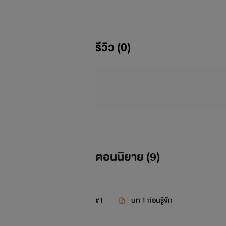
“ก็นิดหน่อยห้องนายมีอะไรกิน”
“บะหมี่ถ้วย”
รีวิว (0)
“ให้ตายสิ เอาเถอะบะหมี่ถ้วยก็บะหมี่ถ้ว
....
ปล.เรื่องนี้ต่อจาก
เรื่องผมหลงคนในแก๊งเสือ!!
ตอนนิยาย (
9
)
มีบางตอนเชื่อมกันนิดๆแต่คู่นี้จะออก
"ขอให้ทุกคนอ่านให้สนุกยาวๆไปปปป 
#1
บท 1 ก่อนรู้จัก
One night