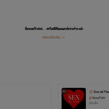
ร้อยแก้ว69…สวัสดีรีดเดอร์ทุกท่านค่ะ
แสดงเพิ่มเติม
หลังจากที่อ่านนิยายในเว็บมานาน
ตอนนี้ก็เลยอยากจะพลิกผันตัวเองมาเป็นนักเขียนบ้าง เพราะตัวไรท์เองมีความรักในการเขียน
ประกอบกับการได้ทำงานคลุกคลีทางด้านภาษามาเป็นเวลานานเกือบทศวรรษ(แอบแก่...555)
ไรท์ก็จะนำประสบการณ์ที่ได้สั่งสม มาสร้างสรรค์งานเขียนให้ดีที่สุด...
ขอขอบพระคุณในความกรุณาของรีดเดอร์ทุกท่าน
Sex all Pl
จบ
ร้อยแก้ว69
ที่ให้การสนับสนุนนักเขียนมือใหม่อย่าง "ร้อยแก้ว69"
เรื่องสั้น
ไรท์ยินดีน้อมรับทุกคำติชม