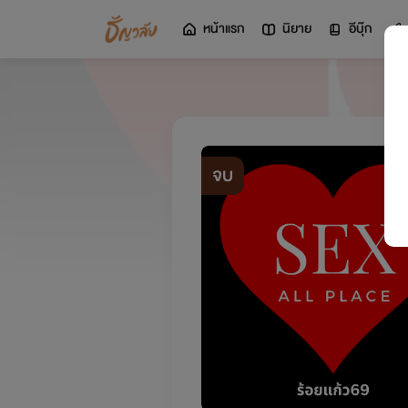
หน้าแรก
นิยาย
อีบุ๊ก
จบ