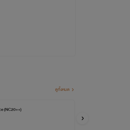
ดูทั้งหมด
ace (NC20++)
เป
จบ
ร้อย
อีโรติก