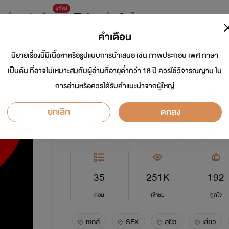
มาใหม่
การ์ตูน
ดรีมแชท
ธัญลิสต์
ค้นหา
คำเตือน
นิยายเรื่องนี้มีเนื้อหาหรือรูปแบบการนำเสนอ เช่น ภาพประกอบ เพศ ภาษา
Sex all Place (NC
เป็นต้น ที่อาจไม่เหมาะสมกับผู้อ่านที่อายุต่ำกว่า 18 ปี ควรใช้วิจารณญาน ใน
การอ่านหรือควรได้รับคำแนะนำจากผู้ใหญ่
นักเขียน:
ร้อยแก้ว69
ยกเลิก
ตกลง
อีโรติก
0.0
35
251K
192
ตอน
เข้าชม
ถูกใจ
เซกส์
SEX
สยิว
เสียว