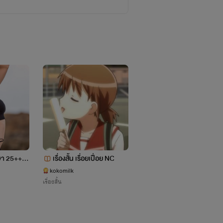
ษา 25+++
เรื่องสั้น เรื่อยเปื่อย NC
(เรื่องสั้นNC25++) น้องๆ
ไม้ อ่านฟรีได้บางตอน(เร
kokomilk
ACE OFF
เรื่องสั้น
อีโรติก
นักจัดเต็มทุกตอน)