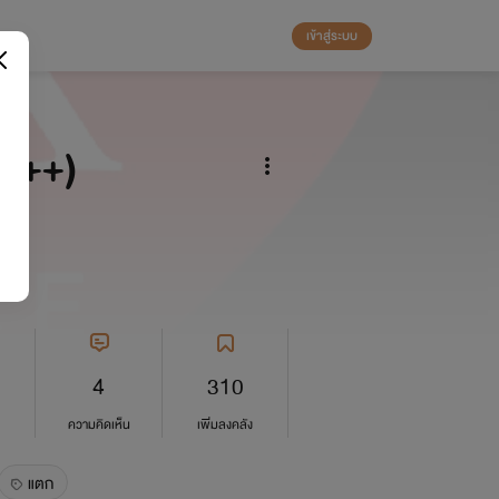
เข้าสู่ระบบ
20++)
4
310
ความคิดเห็น
เพิ่มลงคลัง
แตก