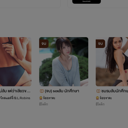
และจะพัฒนางานเขียน
ให้ดียิ่งๆ ขึ้นไปค่ะ
จบ
จบ
ม่ลับ แต่ว่าเสียวของ
(จบ) sexลับ นักศึกษา
ชมรมลับนักศึก
(end)
โรสแมร์รี่/B.L.Robins
ร้อยราคะ
ร้อยราคะ
อีโรติก
อีโรติก