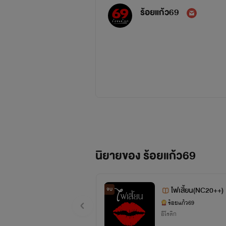
ร้อยแก้ว69
นิยายของ ร้อยแก้ว69
ไฟเสี้ยน(NC20++)
จบ
ร้อยแก้ว69
อีโรติก