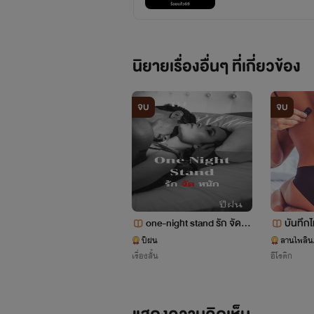
นิยายเรื่องอื่นๆ ที่เกี่ยวข้อง
จบ
จบ
one-night stand รัก จัดหนั
บันทึกไ
ก
สาวๆ
ปีฝน
ลานไพลิน/
เรื่องสั้น
อีโรติก