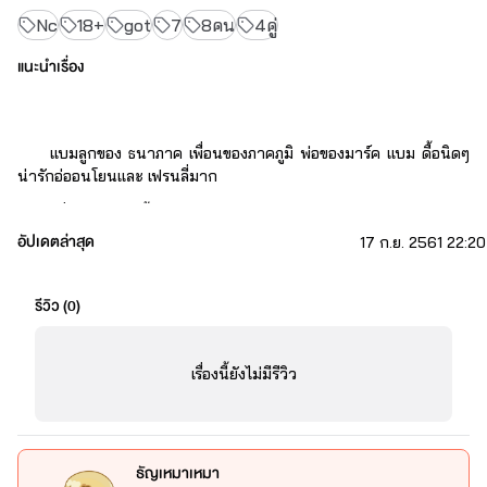
Nc
18+
got
7
8คน
4คู่
แนะนำเรื่อง
แบมลูกของ ธนาภาค เพื่อนของภาคภูมิ พ่อของมาร์ค เเบม ดื้อนิดๆ 
น่ารักอ่ออนโยนเเละ เฟรนลี่มาก
"พี่มาร์คฮะอันนี้แบมให้^^"
อัปเดตล่าสุด
17 ก.ย. 2561 22:20
มาร์ค  ลูกชายของภาคภูมิ นิสัยหรอ? เงียบ โหด เเต่ใจดีเป็นเหมือน
รีวิว (
0
)
กัน เวลายิ้มนี่ใจละลาย
"พ่อจะให้ผมเเต่งงานกับ ผู้ชายหรอ?..."(พ่อต้องบ้าไปแล้วเเน่ๆเลย)
เรื่องนี้ยังไม่มีรีวิว
ยุคยอม นิสัย โหดนิดๆ เสือผู้หญิง แต่เข้ากับพี่ๆรูมเมทได้ดี
"แล้วไหนละเตียงผม..นอนกับกูได้ใช่มั้ย?"
ธัญเหมาเหมา