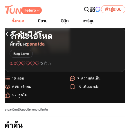
เข้าสู่ระบบ
Hetero
ทั้งหมด
นิยาย
อีบุ๊ก
การ์ตูน
รักน่ะไอ้โหด
เริ่มอ่านตอนแรก
นักเขียน:
panatda
Boy Love
0.0
(
0
รีวิว)
16
ตอน
7
ความคิดเห็น
6.8K
เข้าชม
15
เพิ่มลงคลัง
27
ถูกใจ
รายละเอียด
รีวิว
ตอนนิยาย
ความคิดเห็น
คำค้น