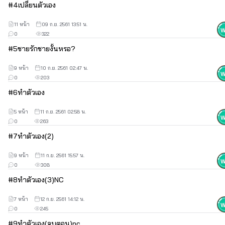
#
4
เปลี่ยนตัวเอง
11 หน้า
09 ก.ย. 2561 13:51 น.
เเจมิน เด็กกำพร้า พ่อกับเเม่เหมือนกันมากับ ยองเเจ ซึ่งออกมาหา
0
322
งานส่งตัวเองเรียนพร้อมกัน"เรา ขะขอโทด ยุคยอม เราไม่ได้ตั้งใจ "
#
5
ชายรักชายงั้นหรอ?
รูปหรือตัวละครในนิยายเรื่องนี้ ไม่เกี่ยวกับ ตัวจริงหรืออะไร มัน
9 หน้า
10 ก.ย. 2561 02:47 น.
เกี่ยวกับความคิดไรด์เองค่ะมะโนไปเองค่ะ555 เเนะนำน่ะค่ะ ใครโลก
0
203
สวยกดออก ไม่ชอบกดออก ไรด์เป็นคนตรงๆ ไม่พูดเยอะเจ็บคอ อิอิ Nc 
18+น่ะจะ บางตอนรุนเเรงไปหน่อยก็ขอโทดน่ะค่ะ เรื่องเเรกด้วยจะทำให้
#
6
ทำตัวเอง
เต็มที่ค่ะ😘
5 หน้า
11 ก.ย. 2561 02:58 น.
0
263
#
7
ทำตัวเอง(2)
9 หน้า
11 ก.ย. 2561 15:57 น.
0
308
#
8
ทำตัวเอง(3)NC
7 หน้า
12 ก.ย. 2561 14:12 น.
0
245
#
9
ทำตัวเอง(จบตอน)nc