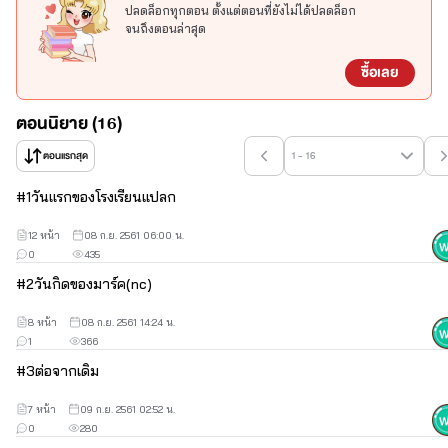
ปลดล็อกทุกตอน ตั้งแต่ตอนที่ยังไม่ได้ปลดล็อก
จนถึงตอนล่าสุด
เจบี ฮอตสุดในโรงเรียน ยิ้มทีสาวกรี๊ดเเตก นิสัยคอนข้างเฉยชา โหด
ซื้อเลย
เงียบขรึม
"ตอนเเรกกูก็ว่าถ้าพวกเด็กปี1 มากูจะกลับไปนอนคอนโด เเต่ตอน
ตอนนิยาย (16)
นี้กูเปลี่ยนใจละ หึหึ"
ตอนแรกสุด
1 - 16
เเจ๊คสัน ผู้ชายที่ผู้หญิงหลายๆคนไฝ่ฝัน เป็นนักกีฬา ฟันดาบ ของ
#
1
วันเเรกของโรงเรียนแปลก
โรงเรียน นิสัย ดี เฟรนลี่ให้คำปรึกษาคนอื่นได้ เเต่ให้คำปรึกษาใจตัวเอง
12 หน้า
08 ก.ย. 2561 06:00 น.
ไม่ได้"กูหลงรักเขาเเล้วว่ะ พวกมึง"
0
435
#
2
วันกิดของมาร์ค(nc)
จินยอง ตะกูลปาร์ค ที่พ่อตัวเอง เป็นผู้ชาย แถมเเม่ยังเป็นผู้ชาย งง
8 หน้า
08 ก.ย. 2561 14:24 น.
ละสิ อ่านไปเลื่อยๆเดี้ยวก็หายงงเองเเหละน่า นิสัยน่ารักเฟรนลี่ แม่พระ
1
366
มาโปรดจริงๆ "นี่มาร์คนายก็อย่าดุน้องสิ"
#
3
ต่อจากเดิม
7 หน้า
09 ก.ย. 2561 02:52 น.
ยองแจ เด็กซื่อบื่อ ที่เเสนจะน่ารัก กำพร้าพ่อเเม่เเต่ ส่งตัวเองเรียน 
0
280
จนถึงทุกวันนี้"เอ่อพี่เเจ๊คสันครับพาผมไปซื้อของใช้หน่อยได้มั้ยครับ^^"