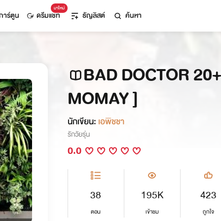
มาใหม่
การ์ตูน
ดรีมแชท
ธัญลิสต์
ค้นหา
BAD DOCTOR 20+ 
MOMAY ]
นักเขียน:
เอพิชชา
รักวัยรุ่น
0.0
38
195K
423
ตอน
เข้าชม
ถูกใจ