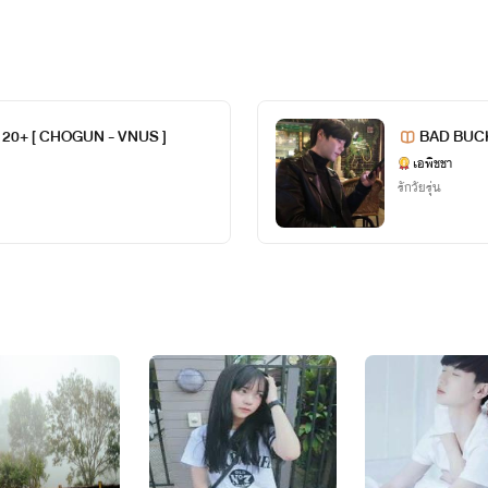
่งจากจินตนาการของไรท์ล้วนๆนะคะ ไม่มีเจตนาอื่น นอกจากเขียนเพื่
ที่สอง BAD BOYFRIEND 20+ [ CHOGUN -
20+ [ CHOGUN - VNUS ]
บุคคลในรูปภาพไม่มีอะไรเกี่ยวข้องกับนิยายเรื่องนี้แต่อย่างใดนะคะ ทุ
เอพิชชา
สถานะเรื่อง : จบแล้ว
รักวัยรุ่น
***ห้ามคัดลอกบทความหรือนำไปดัดแปลงแต่อย่างใด***
งที่สาม BAD BOSS 20+ [ MATTHEW - BEL
สถานะเรื่อง : จบแล้ว
****ขออนุญาตเจ้าของรูปด้วยนะคะ****
องที่สี่ BAD DOCTOR 20+ [ TIGER - MO