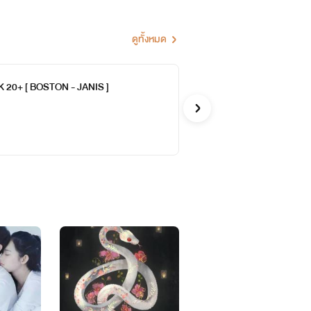
อความบันเทิงค่ะ
ดูทั้งหมด
 VNUS ]
BAD BUCK 20+ [ BOSTON - JANIS ]
BA
กอย่างที่เกิดขึ้นเป็นนิยายทั้งหมด
เอพิ
รักวัยรุ่
IEVE ]
MAY ]