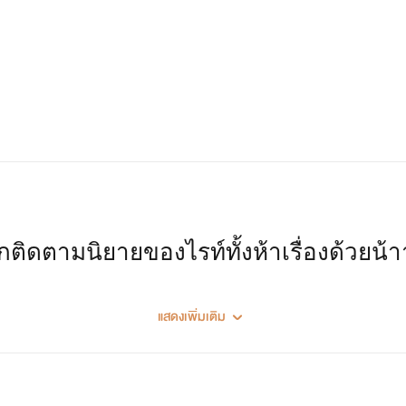
ig : momay_yy
X
กติดตามนิยายของไรท์ทั้งห้าเรื่องด้วยน้
Credit. ig : cog.j_92 [ TIGER IMAGE ]
แสดงเพิ่มเติม
Credit.
ig : neeitrighthere [ MOMAY IMAGE ]
่องแรก BAD BUCK 20+ [ BOSTON - JAN
สถานะเรื่อง : จบแล้ว