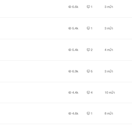
6.6k
1
3 หน้า
5.4k
1
3 หน้า
5.4k
2
4 หน้า
6.9k
5
3 หน้า
4.4k
4
10 หน้า
 : คณะแพทย์ปี6 หล่อ รวย แต่ก่อนเป็นเนิร์ดแต่เดี๋ยวนี้ไม่ธรรมดา เส
ากการเรียนหมอมันหนักจึงไม่ค่อยมีเวลาหาเหยื่อ แต่มักจะมีผู้หญิงเข้
4.6k
1
8 หน้า