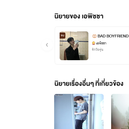
*นิยายเรื่องแต
นิยายของ เอพิชชา
เรื่อง
BAD BOYFRIEND 
จบ
**รูปภาพทุกรูปมาจากอินเทอร์เน็ต 
เอพิชชา
รักวัยรุ่น
เรื่อ
นิยายเรื่องอื่นๆ ที่เกี่ยวข้อง
เรื่