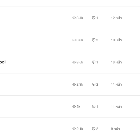
3.4k
1
12 หน้า
3.3k
2
10 หน้า
oil
3.5k
1
13 หน้า
2.9k
2
11 หน้า
3k
1
11 หน้า
่ เป็นตัวขอตัวเองและมั่นใจในตัวเองสูง เจ้าของตำแหน่งดาวคณะวิศ
2.1k
2
9 หน้า