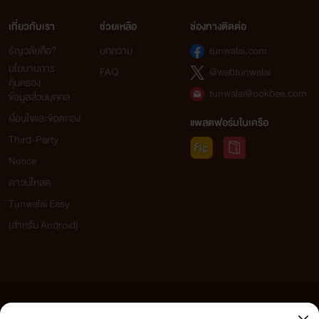
เกี่ยวกับเรา
ช่วยเหลือ
ช่องทางติดต่อ
ธัญวลัยคือ?
บทความ
tunwalai.com
นโยบายการ
FAQ
@webtunwalai
คุ้มครอง
tunwalai@ookbee.com
ข้อมูลส่วนบุคคล
เงื่อนไขและข้อตกลง
แพลตฟอร์มในเครือ
Third-Party
Notice
ดาวน์โหลด
Tunwalai Easy
(สำหรับ Android)
ข้อความที่ท่านได้อ่านจากเว็บไซต์นี้เกิดจากการเขียนโดยสาธารณชนและเผยแพร่โดยอัตโนมัติ ผู้ดูแล