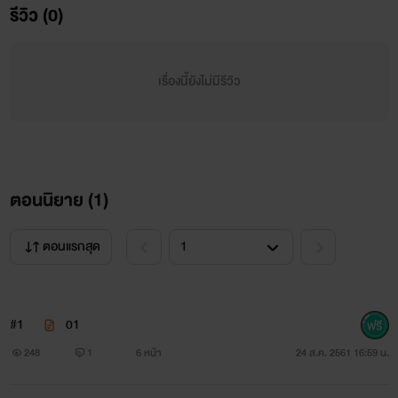
รีวิว (0)
-ชี้แจง-
เรื่องนี้ยังไม่มีรีวิว
เรื่องนี้เป็นนิยายเรื่องแรกของไรท์
จะพยายามมาอัพให้บ่อยๆว่างเมื่อไหร่ก็จะอัพเลย เพราะไรท์ติด
เรียนติดทำแลป
ตอนนิยาย (
1
)
ไม่มีอะไรชี้แจงต่อแล้ว รออ่านนิยายของเค้าด้วยน้าาาาาาาาาาาาา
ตอนแรกสุด
#1
01
248
1
6 หน้า
24 ส.ค. 2561 16:59 น.