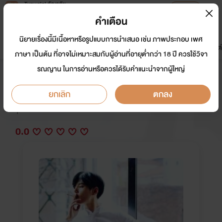
Tunwalai ธัญวลัย
เปิดแอป
เพื่อประสบการณ์ที่ดีกว่าบนมือถือ
คำเตือน
เข้าสู่ระบบ
นิยายเรื่องนี้มีเนื้อหาหรือรูปแบบการนำเสนอ เช่น ภาพประกอบ เพศ
มาใหม่
หน้าแรก
นิยาย
อีบุ๊ก
การ์ตูน
ดรีมแชท
ธัญลิสต์
ภาษา เป็นต้น ที่อาจไม่เหมาะสมกับผู้อ่านที่อายุต่ำกว่า 18 ปี ควรใช้วิจา
รณญาน ในการอ่านหรือควรได้รับคำแนะนำจากผู้ใหญ่
(แฝด)พี่รหัส
ยกเลิก
ตกลง
นักเขียน:
midnight
Y
0.0