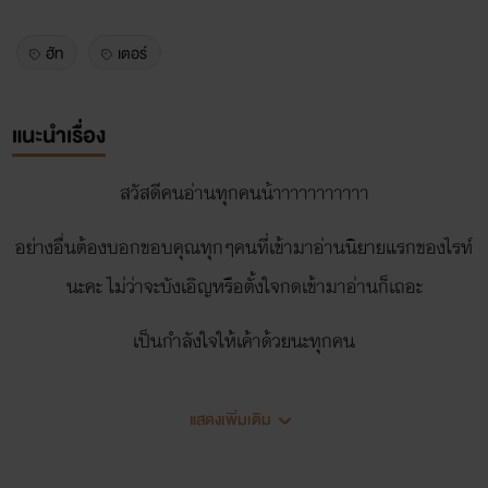
ฮัท
เตอร์
แนะนำเรื่อง
สวัสดีคนอ่านทุกคนน้าาาาาาาาาาา
อย่างอื่นต้องบอกขอบคุณทุกๆคนที่เข้ามาอ่านนิยายแรกของไรท์
นะคะ ไม่ว่าจะบังเอิญหรือตั้งใจกดเข้ามาอ่านก็เถอะ
เป็นกำลังใจให้เค้าด้วยนะทุกคน
แสดงเพิ่มเติม
ปล.เรื่องนี้มีคำหยาบแน่นวลลลลลลลลลลลลลลลล