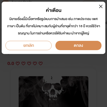
Tunwalai ธัญวลัย
เปิดแอป
เพื่อประสบการณ์ที่ดีกว่าบนมือถือ
คำเตือน
เข้าสู่ระบบ
นิยายเรื่องนี้มีเนื้อหาหรือรูปแบบการนำเสนอ เช่น ภาพประกอบ เพศ
มาใหม่
หน้าแรก
นิยาย
อีบุ๊ก
การ์ตูน
ดรีมแชท
ธัญลิสต์
ภาษา เป็นต้น ที่อาจไม่เหมาะสมกับผู้อ่านที่อายุต่ำกว่า 18 ปี ควรใช้วิจา
รณญาน ในการอ่านหรือควรได้รับคำแนะนำจากผู้ใหญ่
บาดแผลใจ (kookv)
ยกเลิก
ตกลง
นักเขียน:
โบว์ดำแดง
Y
0.0