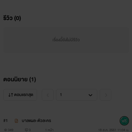
"โรคอะไรคับหมอจะได้ช่วยได้"
รีวิว (0)
"โรคขาดผู้ชายในหัวใจอ่ะคับ"
....
เรื่องนี้ยังไม่มีรีวิว
.....
ตอนนิยาย (
1
)
สวัสดีค่ะะะ ไรค์ชื่อโบว์น่ะ มากับนิยายเรื่องใหม่ฝากติดตาม
ด้วยน้าาาาาา
ตอนแรกสุด
#1
บาลแผล-ตัวละคร
349
3
1 หน้า
18 ส.ค. 2561 11:04 น.