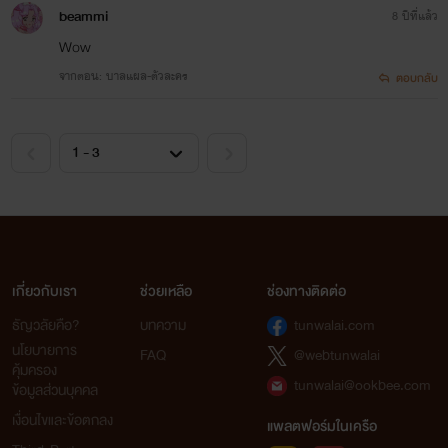
beammi
8 ปีที่แล้ว
Wow
จากตอน: บาลแผล-ตัวละคร
ตอบกลับ
เกี่ยวกับเรา
ช่วยเหลือ
ช่องทางติดต่อ
ธัญวลัยคือ?
บทความ
tunwalai.com
นโยบายการ
FAQ
@webtunwalai
คุ้มครอง
tunwalai@ookbee.com
ข้อมูลส่วนบุคคล
เงื่อนไขและข้อตกลง
แพลตฟอร์มในเครือ