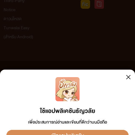
Third-Party
Notice
ดาวน์โหลด
Tunwalai Easy
(สำหรับ Android)
ข้อความที่ท่านได้อ่านจากเว็บไซต์นี้เกิดจากการเขียนโดยสาธารณชนและเผยแพร่โดยอัตโนมัติ ผู้ดูแล
เว็บไซต์แห่งนี้ไม่ได้เห็นด้วยและไม่ขอรับผิดชอบต่อข้อความใดๆ ทั้งสิ้น ดังนั้นผู้อ่านทุกท่านโปรดใช้
วิจารณญาณในการกลั่นกรองด้วยตนเอง และหากท่านพบข้อความใดๆ ที่ขัดต่อกฎหมายและศีลธรรม
กรุณาแจ้งมาที่ tunwalai@ookbee.com เพื่อทีมงานจะได้ดำเนินการในทันที ทั้งนี้ ทางเว็บไซต์ขอสงวน
ลิขสิทธิ์ตามพระราชบัญญัติลิขสิทธิ์ (ฉบับเพิ่มเติม) พ.ศ.2558
ใช้แอปพลิเคชันธัญวลัย
เพื่อประสบการณ์อ่านและเขียนที่ดีกว่าบนมือถือ