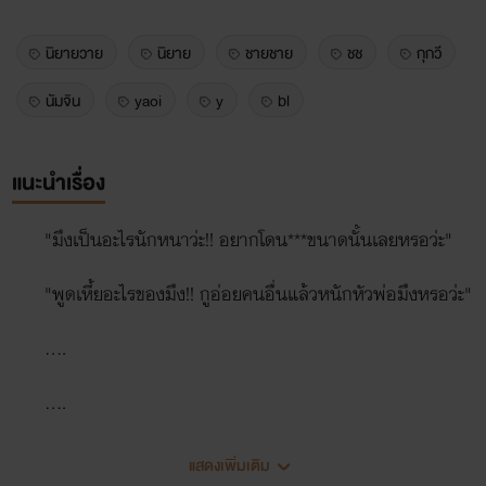
นิยายวาย
นิยาย
ชายชาย
ชช
กุกวี
นัมจิน
yaoi
y
bl
แนะนำเรื่อง
"มึงเป็นอะไรนักหนาว่ะ!! อยากโดน***ขนาดนั้นเลยหรอว่ะ"
"พูดเหี้ยอะไรของมึง!! กูอ่อยคนอื่นแล้วหนักหัวพ่อมึงหรอว่ะ"
....
....
"หมอผมเป็นโรคอะคับทำไงดี"
แสดงเพิ่มเติม