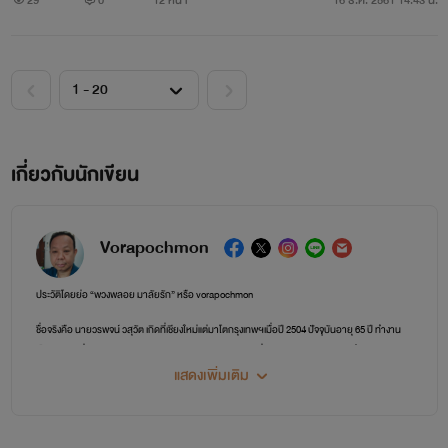
เกี่ยวกับนักเขียน
Vorapochmon
ประวัติโดยย่อ “พวงพลอย มาลัยรัก” หรือ vorapochmon
ชื่อจริงคือ นายวรพจน์ วสุวัต เกิดที่เชียงใหม่แต่มาโตกรุงเทพฯเมื่อปี 2504 ปัจจุบันอายุ 65 ปี ทำงาน
เป็นเจ้าหน้าที่ฝ่ายเทคนิคด้านคอมพิวเตอร์ของบริษัทเอกชนที่รับงานการแปลเอกสารสิ่งประดิษฐ์แห่ง
หนึ่ง เริ่มหัดเขียนหนังสือตั้งแต่ตอนที่ยังเป็นวัยรุ่น
แสดงเพิ่มเติม
งานเขียนชิ้นแรกที่ได้พิจารณาตีพิมพ์ชื่อ “อาชีพแต้มสีตุ๊กตา” ลงในนิตยสาร “ฟ้าอาชีพ” เมื่อ
ปี 2520 แต่ในตอนโน้นก็เขียนๆเลิกๆมาโดยตลอดไม่ได้จริงจังมากนัก จนกระทั่งตอนหลังมาเขียนอย่าง