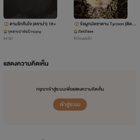
ตามรักคืนใจ (ดราม่า) 18+
ข้อผูกมัดซาตาน Tycoon [ติดเห
รียญ]
กุหลาบป่าพันปี/nijang
ภัคร์ภัสสร
ดราม่า
รักโรแมนติก
แสดงความคิดเห็น
กรุณาเข้าสู่ระบบเพื่อแสดงความคิดเห็น
เข้าสู่ระบบ