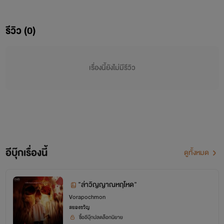
ละครหรือตัวเรื่องภายในนวนิยายเรื่องนี้เป็นเพียงการสมมุติขึ้นมา
รีวิว (0)
ทั้งสิ้น
ถ้าไปพ้องกับใครหรือเหมือนใครล่ะก็ ผมต้องขออภัยมา ณ
เรื่องนี้ยังไม่มีรีวิว
ที่นี้ด้วยครับ
และหวังใจว่าผลงานนวนิยายเล่มนี้ของไรท์ฯคงจะถูกใจของ
ท่านรีดเดอร์รวมทั้งให้ความเมตตาเห็นใจ ให้โอกาสผม ช่วย
สนับสนุนกันด้วยนะ ขอบพระคุณล่วงหน้าครับ…
อีบุ๊กเรื่องนี้
ดูทั้งหมด
ด้วยความนับถือ
"ล่าวิญญาณหฤโหด"
Vorapochmon
สยองขวัญ
“พวงพลอย มาลัยรัก”
ซื้ออีบุ๊กปลดล็อกนิยาย