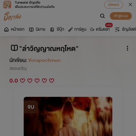
Tunwalai ธัญวลัย
เปิดแอป
เพื่อประสบการณ์ที่ดีกว่าบนมือถือ
เข้าสู่ระบบ
มาใหม่
หน้าแรก
นิยาย
อีบุ๊ก
การ์ตูน
ดรีมแชท
ธัญลิสต์
"ล่าวิญญาณหฤโหด"
นักเขียน:
Vorapochmon
สยองขวัญ
0.0
จบ