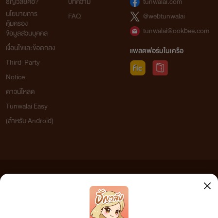
ธัญวลัยคือ?
บทความ
tunwalai.com
นโยบายการ
FAQ
@webtunwalai
คุ้มครอง
tunwalai@ookbee.com
ข้อมูลส่วนบุคคล
เงื่อนไขและข้อตกลง
แพลตฟอร์มในเครือ
Third-Party
Notice
ดาวน์โหลด
Tunwalai Easy
(สำหรับ Android)
ข้อความที่ท่านได้อ่านจากเว็บไซต์นี้เกิดจากการเขียนโดยสาธารณชนและเผยแพร่โดยอัตโนมัติ ผู้ดูแล
เว็บไซต์แห่งนี้ไม่ได้เห็นด้วยและไม่ขอรับผิดชอบต่อข้อความใดๆ ทั้งสิ้น ดังนั้นผู้อ่านทุกท่านโปรดใช้
วิจารณญาณในการกลั่นกรองด้วยตนเอง และหากท่านพบข้อความใดๆ ที่ขัดต่อกฎหมายและศีลธรรม
กรุณาแจ้งมาที่ tunwalai@ookbee.com เพื่อทีมงานจะได้ดำเนินการในทันที ทั้งนี้ ทางเว็บไซต์ขอสงวน