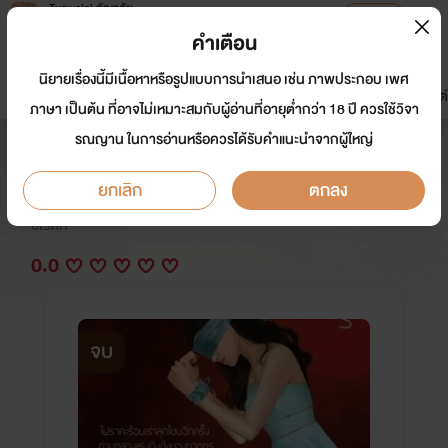
Tunwalai ธัญวลัย
เปิดแอป
เพื่อประสบการณ์ที่ดีกว่าบนมือถือ
คำเตือน
เข้าสู่ระบบ
นิยายเรื่องนี้มีเนื้อหาหรือรูปแบบการนำเสนอ เช่น ภาพประกอบ เพศ
มาใหม่
หน้าแรก
นิยาย
อีบุ๊ก
การ์ตูน
ดรีมแชท
ธัญลิสต์
ภาษา เป็นต้น ที่อาจไม่เหมาะสมกับผู้อ่านที่อายุต่ำกว่า 18 ปี ควรใช้วิจา
รณญาน ในการอ่านหรือควรได้รับคำแนะนำจากผู้ใหญ่
บ่วงราคะ
ยกเลิก
ตกลง
นักเขียน:
อัญจรี
อีโรติก
0.0
จบ