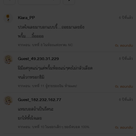
Kiara_PP
6 ปีที่แล้ว
ปวดใจเลยมาบอกแบบรี้...ถอยมาเลยยัง
พริ้ม.....งื้ออออ
จากตอน: บทที่ 8 ในห้องแห่งราคะ NC
ตอบกลับ
Guest_49.230.31.229
8 ปีที่แล้ว
ฝีมือศรุตแน่ๆแต่พริ้มท้องแน่ๆคงไม่กลัวเลือด
จนอ้วกหรอกชิมิ
จากตอน: บทที่ 11 ผู้ชายของฉัน ห้ามแตะ!
ตอบกลับ
Guest_182.232.162.77
8 ปีที่แล้ว
แหมบอสถ้าเป็นรีดนะ
ยกให้ทัั้งใจเลย
จากตอน: บทที่ 10 ในซอกเล็กๆ ของใจบอส 100%
ตอบกลับ