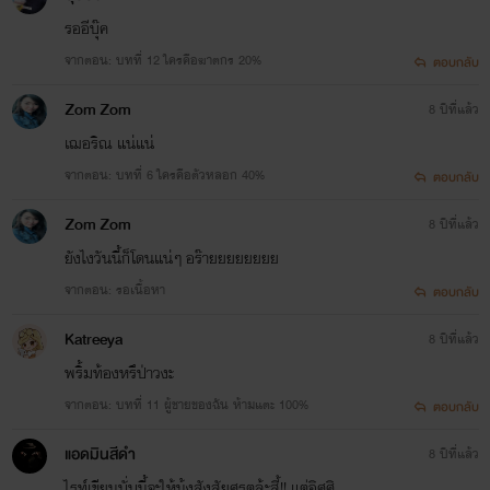
รออีบุ๊ค
จากตอน: บทที่ 12 ใครคือฆาตกร 20%
ตอบกลับ
Zom Zom
8 ปีที่แล้ว
เฌอริณ แน่แน่
จากตอน: บทที่ 6 ใครคือตัวหลอก 40%
ตอบกลับ
Zom Zom
8 ปีที่แล้ว
ยังไงวันนี้ก็โดนแน่ๆ อร๊ายยยยยยยย
จากตอน: รอเนื้อหา
ตอบกลับ
Katreeya
8 ปีที่แล้ว
พริ้มท้องหรึป่าวงะ
จากตอน: บทที่ 11 ผู้ชายของฉัน ห้ามแตะ 100%
ตอบกลับ
แอดมินสีดำ
8 ปีที่แล้ว
ไรท์เขียนบั่บนี้จะให้นุ้งสังสัยศรุตล้ะสี้!! แต่อิศศิ