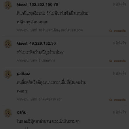
Guest_182.232.150.79
8 ปีที่แล้ว
ศิแกนี่แรดเงียบน่ะ ถ้าไม่มีบทใสซื่อนี่จะตบด้วย
เปลือกทุเรียนซะเลย
จากตอน: บทที่ 10 ในซอกเล็กๆ ของใจบอส 60%
ตอบกลับ
Guest_49.229.132.36
8 ปีที่แล้ว
ทำไมเราคิดว่ามณีนุชร้ายน่ะ??
จากตอน: บทที่ 3 ปมพิศวาส
ตอบกลับ
palitaxz
8 ปีที่แล้ว
คนชื่อศศิหรืออีคุณนายดาราเนี่ยที่เป็นคนร้าย
เหอะๆ
จากตอน: บทที่ 6 ใครคือตัวหลอก
ตอบกลับ
อรทัย
8 ปีที่แล้ว
ไปสอยอีบุ้คมาอ่านจบ เเละเป็นไปตามคา