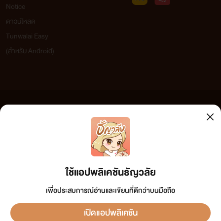
Notice
ดาวน์โหลด
Tunwalai Easy
(สำหรับ Android)
ข้อความที่ท่านได้อ่านจากเว็บไซต์นี้เกิดจากการเขียนโดยสาธารณชนและเผยแพร่โดยอัตโนมัติ ผู้ดูแล
เว็บไซต์แห่งนี้ไม่ได้เห็นด้วยและไม่ขอรับผิดชอบต่อข้อความใดๆ ทั้งสิ้น ดังนั้นผู้อ่านทุกท่านโปรดใช้
วิจารณญาณในการกลั่นกรองด้วยตนเอง และหากท่านพบข้อความใดๆ ที่ขัดต่อกฎหมายและศีลธรรม
กรุณาแจ้งมาที่ tunwalai@ookbee.com เพื่อทีมงานจะได้ดำเนินการในทันที ทั้งนี้ ทางเว็บไซต์ขอสงวน
ลิขสิทธิ์ตามพระราชบัญญัติลิขสิทธิ์ (ฉบับเพิ่มเติม) พ.ศ.2558
ใช้แอปพลิเคชันธัญวลัย
เพื่อประสบการณ์อ่านและเขียนที่ดีกว่าบนมือถือ
เปิดแอปพลิเคชัน