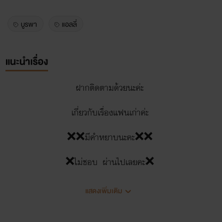
บูรพา
แอลลี่
แนะนำเรื่อง
ฝากติดตามด้วยนะค่ะ
เกี่ยวกับเรื่องแฟนเก่าค่ะ
❌❌มีคำหยาบนะคะ❌❌
❌ไม่ชอบ ผ่านไปเลยคะ❌
แสดงเพิ่มเติม