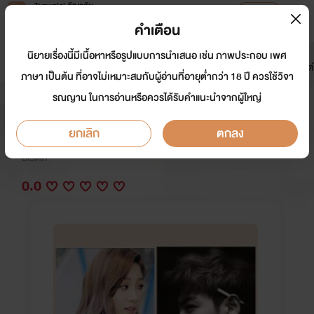
Tunwalai ธัญวลัย
เปิดแอป
เพื่อประสบการณ์ที่ดีกว่าบนมือถือ
คำเตือน
เข้าสู่ระบบ
นิยายเรื่องนี้มีเนื้อหาหรือรูปแบบการนำเสนอ เช่น ภาพประกอบ เพศ
มาใหม่
หน้าแรก
นิยาย
อีบุ๊ก
การ์ตูน
ดรีมแชท
ธัญลิสต์
ภาษา เป็นต้น ที่อาจไม่เหมาะสมกับผู้อ่านที่อายุต่ำกว่า 18 ปี ควรใช้วิจา
รณญาน ในการอ่านหรือควรได้รับคำแนะนำจากผู้ใหญ่
ห้ามยุ่งกับผู้หญิงของผม
ยกเลิก
ตกลง
นักเขียน:
Pinnypinbee
อีโรติก
0.0