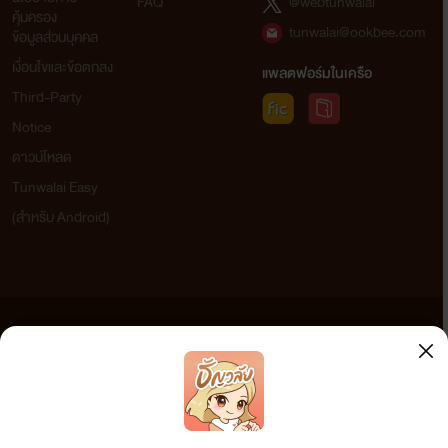
FAQ
@webtunwalai
คุ้มครอง
tunwalai@ookbee.com
ข้อมูลส่วนบุคคล
เงื่อนไขและข้อตกลง
แพลตฟอร์มในเครือ
Third-Party
Notice
ดาวน์โหลด
Tunwalai Easy
(สำหรับ Android)
ข้อความที่ท่านได้อ่านจากเว็บไซต์นี้เกิดจากการเขียนโดยสาธารณชนและเผยแพร่โดยอัตโนมัติ ผู้ดูแล
เว็บไซต์แห่งนี้ไม่ได้เห็นด้วยและไม่ขอรับผิดชอบต่อข้อความใดๆ ทั้งสิ้น ดังนั้นผู้อ่านทุกท่านโปรดใช้
วิจารณญาณในการกลั่นกรองด้วยตนเอง และหากท่านพบข้อความใดๆ ที่ขัดต่อกฎหมายและศีลธรรม
กรุณาแจ้งมาที่ tunwalai@ookbee.com เพื่อทีมงานจะได้ดำเนินการในทันที ทั้งนี้ ทางเว็บไซต์ขอสงวน
ลิขสิทธิ์ตามพระราชบัญญัติลิขสิทธิ์ (ฉบับเพิ่มเติม) พ.ศ.2558