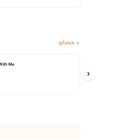
ดูทั้งหมด
With Me
7 
Mirage
แฟนตาซ