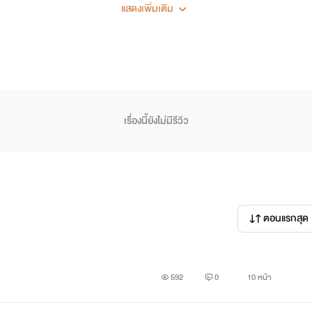
ี่บริษัทจัดทำสถานที่ถ่ายทำ per-wedding จัดสรรหาสถานที่แต่งงาน
แสดงเพิ่มเติม
กมหาวิทยาลัยจนถึงหน้าร้อนของปีนี้นายได้รับงานจากทางบริษัทให้จั
ที่เกาะสมุยเป็นรีสอร์ทที่อยู่ติดกับทะเลอ่าวไทยบรรยากาศสดชื่นสบาย น
ี้ ในระหว่างที่นายหาสถานที่จัดงานให้ลูกค้าอยู่นั้นก็ได้พบรักกับ เ
งานกัน
เรื่องนี้ยังไม่มีรีวิว
มากับนายได้ค้นพบกับความจริงบางอย่างที่เคยเกิดขึ้นกับรีสอร์ทแห่งน
ตอนแรกสุด
จริงทั้งหมด เพราะบางสิ่งที่เราเห็นบางครั้งอาจเป็นเพียงสิ่งที่ไม่เคย
592
0
10 หน้า