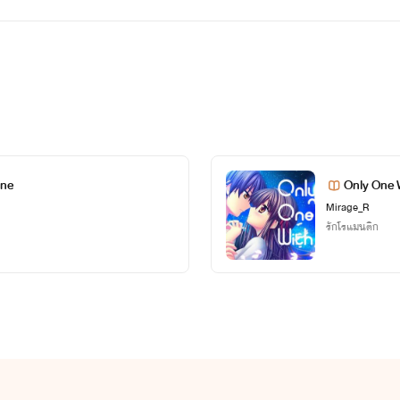
ine
Only One 
Mirage_R
รักโรแมนติก