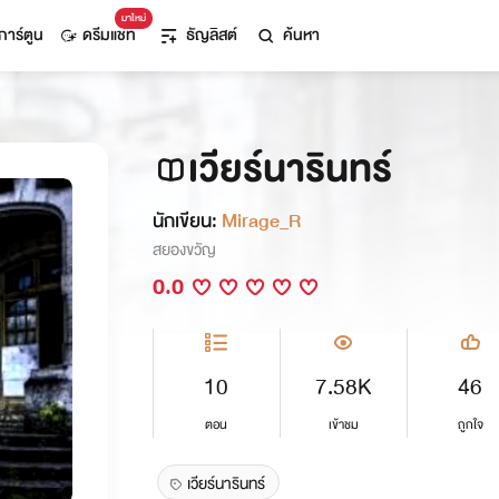
มาใหม่
การ์ตูน
ดรีมแชท
ธัญลิสต์
ค้นหา
เวียร์นารินทร์
นักเขียน:
Mirage_R
สยองขวัญ
0.0
10
7.58K
46
ตอน
เข้าชม
ถูกใจ
เวียร์นารินทร์