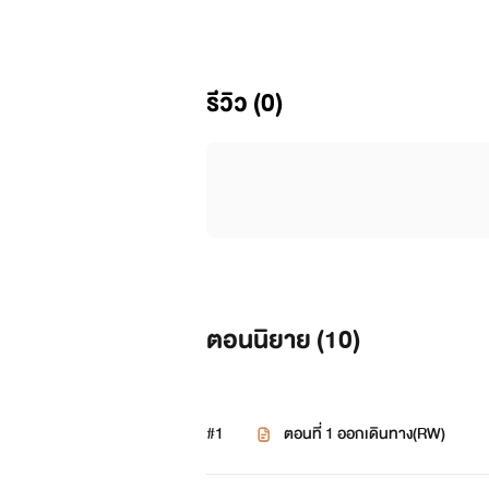
นาย เป็นสาววัยรุ่นที่พึ่งเข้าทำงานท
ลูกค้าได้เพียง 2 ปี หลังจากเรียนจบจา
สาวคู่หนึ่ง ซึ่งสถานที่ที่นายหาได้อยู่
รีวิว (0)
การจัดงานแต่งงานหรือกิจกรรมสังสรรค์ปาต
ทั้งสองคนได้คบหากัน และกำลังจะแต่ง
แต่ทว่าทุกสิ่งกลับตลาปัด เมื่อนนท์ที่
อย่าง บางสิ่งที่ไม่มีชีวิต
ตอนนิยาย (
10
)
"สิ่งที่เราเห็นบางทีอาจจะไม่ใช่ความเป็น
#1
ตอนที่ 1 ออกเดินทาง(RW)