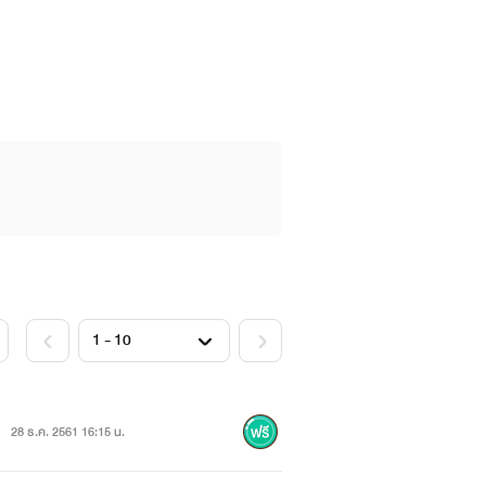
ใหม่ๆ เพื่อตอบสนองความต้องการของ
ดหาสถานที่ pre-wedding ให้กับคู่บ่าว
่าท่องเทียว สถานที่กว้างขวางเหมาะกับ
วียร์ เจ้าของรัสอร์ทแห่งหนึ่ง พวงเข้า
ี้ทำให้ทั้งสอบต้องหนีจากบางสิ่งบาง
มีมาก่อน"
28 ธ.ค. 2561 16:15 น.