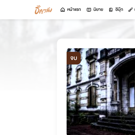
หน้าแรก
นิยาย
อีบุ๊ก
จบ