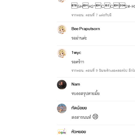
5HH2*CC2#-
จากตอน: ตอนที่ 7 แต่งกับผี
Bee Praputsorn
รออ่านค่ะ
1wyc
รอคร้าา
จากตอน: ตอนที่ 9 ฉันจะรักเธอตลอดไป อีกไม
Nam
จบงงสรุปตายมั้ย
ทัดน้อยย
สงสารนนท์ 😢
หัวหยอย