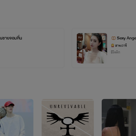
ุณชายจอมหื่น
Sexy Angel 
จบ
สาระวารี
อีโรติก