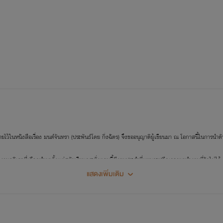
ยายไว้ในหนังสือเรื่อง มนต์จันทรา (ประพันธ์โดย กิ่งฉัตร) จึงขออนุญาติผู้เขียนมา ณ โอกาสนี้ในการนำตั
ิเรกที่เลือกทำมาตั้งแต่สมัยเรียนกระทั่งตอนนี้มีงานประจำที่แทบจะปลีกเวลามาทำงานที่รักไม่ได้ แล
แสดงเพิ่มเติม
อคอมเม้นท์ และกดถูกใจ ทำให้ผู้เขียนมีกำลังใจในการพัฒนาผลงานให้ดียิ่งขึ้น
งจากจินตนาการของผู้เขียนล้วนๆอยากจะขอร้อง และวิงวอนอย่าคัดลอกเนื้อหาหรือดัดแปลงเนื้อหา ขอ