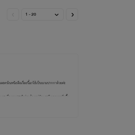
วละครในหนังสือเรื่องนี้มาใช้เป็นนามปากกาด้วยค่ะ
ะเมื่องานประจำค่อนข้างอยู่ตัวและมีเวลามากยิ่งขึ้น
สงวนสิทธิ์ตาม พ.ร.บ.พ.ศ.2537