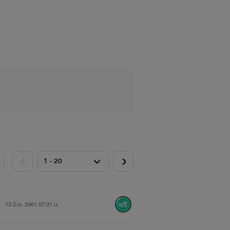
ยคนนั้น คนที่เธอมอบหัวใจให้กับเขาและ
คนรักไปจากอกเขาอย่างแน่นอน เขาเพียร
พร้อมที่จะได้รับการปลดปล่อยโดยคนที่
13 มิ.ย. 2561 07:31 น.