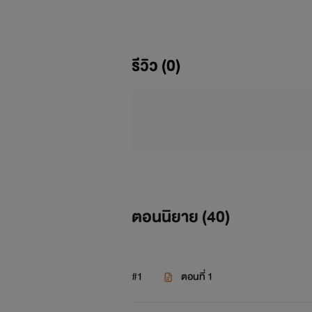
รีวิว (0)
เธอ
ตื่นขึ้นมาพร้อมกับโซ่ตรวนที่พันธ
เขา
นั่งมองเรือนร่างที่สวยไม่มีที่ต
ตอนนิยาย (
40
)
เฝ้ามองเธอเติบโตกว่าจะทำให้เธอหลงต
#1
ตอนที่ 1