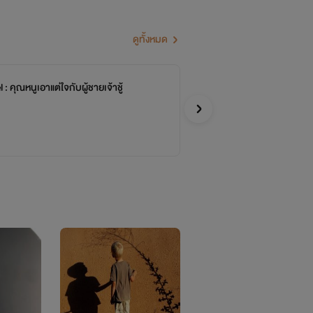
ดูทั้งหมด
: คุณหนูเอาแต่ใจกับผู้ชายเจ้าชู้
คุ
จบ
สาระ
อีโรติก