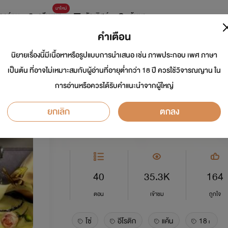
มาใหม่
การ์ตูน
ดรีมแชท
ธัญลิสต์
ค้นหา
คำเตือน
นิยายเรื่องนี้มีเนื้อหาหรือรูปแบบการนำเสนอ เช่น ภาพประกอบ เพศ ภาษา
โซ่แค้น
เป็นต้น ที่อาจไม่เหมาะสมกับผู้อ่านที่อายุต่ำกว่า 18 ปี ควรใช้วิจารณญาน ใน
การอ่านหรือควรได้รับคำแนะนำจากผู้ใหญ่
นักเขียน:
สาระวารี
ยกเลิก
ตกลง
อีโรติก
0.0
40
35.3K
164
ตอน
เข้าชม
ถูกใจ
โซ่
อีโรติก
แค้น
18+