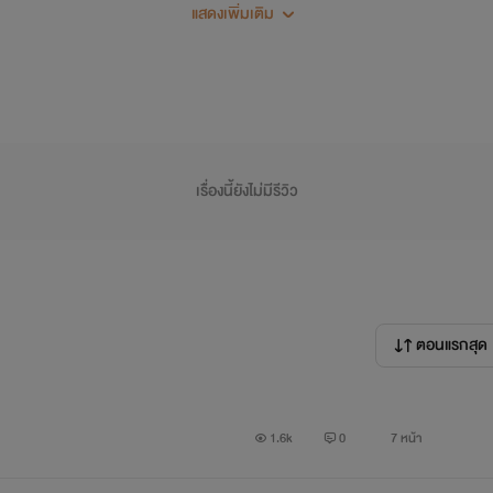
แสดงเพิ่มเติม
นาการไว้โดยที่เรือนร่างเปลือยเปล่าขาวโพลนต้องแสงไฟต่อหน้าผู้ชา
พร้อมจะมอบกายให้กับเขาในวันนี้ซึ่งเป็นวันแต่งงานของเขาและเธอ
เรื่องนี้ยังไม่มีรีวิว
“นี่มันอะไรกันคะโปรด พิมพ์ไม่เข้าใจ”
ินั้นด้วยสายตาว่างเปล่า ไม่มีความเสน่หาใดๆต่อคนที่เป็นฆาตกรพราก
ิดกับดักที่เขาวางไว้ก็ใช้เวลามากพอที่ความแค้นจะเติบโตจนสุกงอม 
ตอนแรกสุด
ทำให้เรื่องราวเลวร้ายเกิดขึ้นในชีวิตของเขาอย่างที่ไม่ควรจะเกิด
1.6k
0
7 หน้า
“ยินดีต้อนรับสู่นรกของเธอนะรอยพิมพ์”