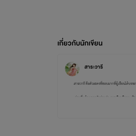
เกี่ยวกับนักเขียน
สาระวารี
สาระวารี
คือตัวละครที่ชอบมากที่ผู้เขียนได้บรร
ก่อนอื่นต้องออกตัวก่อนว่า การเขียนนิยาย เป็นงานอด
งานเขียน จึงกลับมามีอิทธิพลต่อหัวใจอีกครั้ง
ขอบคุณผู้อ่านทุกท่านที่สละเวลา เหรียญ กุญแจ ข้
ทั้งนี้ทั้งนั้น ผลงานทุกชิ้นได้ผ่านการกลั่นกรอ