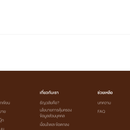
แต่ก็จะมีตัวละครเยอะ เน้นรักใสๆฮาๆ
ยังไม่ฟิกซ์ว่าใครคู่ใครนะ
เขียนเล่นๆคลายเครียด
ไม่รู้จะเขียนจบมั้ย
ลองดูกันต่อไปครับ
เกี่ยวกับเรา
ช่วยเหลือ
กเขียน
ธัญวลัยคือ?
บทความ
นโยบายการคุ้มครอง
ิยาย
FAQ
ข้อมูลส่วนบุคคล
ุ๊ก
เงื่อนไขและข้อตกลง
นุน