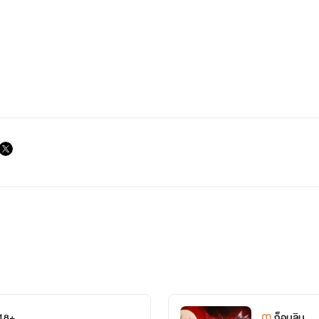
เขียนแนว 18+ แฟนตาซี
โหด หื่น ดราม่า อะไรมาเยอะ
 18+
ก็อบลิน