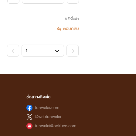
8 ปีที่แล้ว
ตอบกลับ
ช่องทางติดต่อ
tunwalai.com
@webtunwalai
tunwalai@ookbee.com