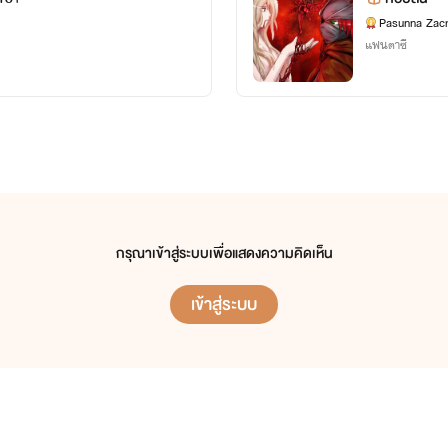
Pasunna Zacr
(ช่วงนี้ไมเกรนขึ้นเขียนไรซีเรียส
แฟนตาซี
แล้วปวดหัวตลอดเลย T_T)
.
เรื่องนี้ขอลองจับ
ตลก รักวัยรุ่น แฟนตาซี
กรุณาเข้าสู่ระบบเพื่อแสดงความคิดเห็น
ดูบ้างครับ 555
เข้าสู่ระบบ
.
เรื่องนี้ไม่ 18+ นะ และก็ไม่ฮาเร็มด้วย