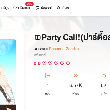
มาใหม่
การ์ตูน
ดรีมแชท
ธัญลิสต์
ค้นหา
Party Call!(ปาร์ตี้อ
นักเขียน:
Pasunna Zacrifa
แฟนตาซี
0.0
1
6.57K
62
ตอน
เข้าชม
ถูกใจ