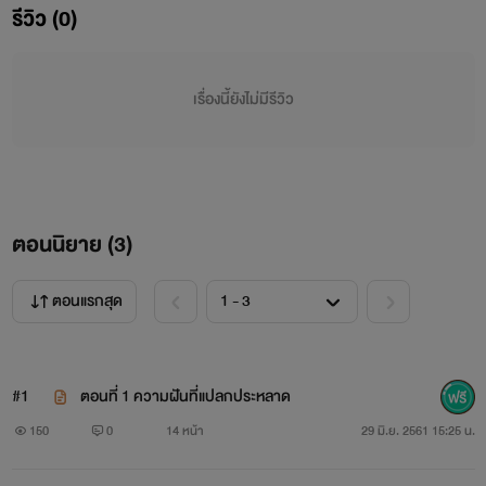
รีวิว (0)
ขบวนเดินทางที่มีเป้าหมายเป็นอะไรสักอย่าง อันประกอบด้วย
หมาพูดได้(ขี่บ่น) เจ้าชาย(ลั้นลา) และลุกขุนนาง(ผู้ไม่เคยจับ
เรื่องนี้ยังไม่มีรีวิว
ดาบ) เพื่อที่จะบรรลุเป้าหมาย ไม่ว่าจะต้องบุกน้ำลุยไฟหรือทำอะไร
ก็ตามพวกเราก็จะทำ!!(ประโยคที่ไม่มีใครเคยกล่าวไว้)
แล้วสองคนหนึ่งหมาจะทำสำเร็จหรือไม่!! (ถ้ามันมีแค่นี้ก็ดีนะสิ!!)
ตอนนิยาย (
3
)
ตอนแรกสุด
#1
ตอนที่ 1 ความฝันที่แปลกประหลาด
150
0
14 หน้า
29 มิ.ย. 2561 15:25 น.