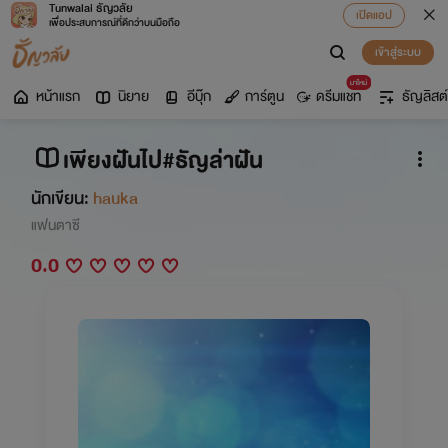
Tunwalai ธัญวลัย
เปิดแอป
เพื่อประสบการณ์ที่ดีกว่าบนมือถือ
เข้าสู่ระบบ
มาใหม่
หน้าแรก
นิยาย
อีบุ๊ก
การ์ตูน
ดรีมแชท
ธัญลิสต์
เพียงฝันไป#ธัญล่าฝัน
นักเขียน:
hauka
แฟนตาซี
0.0