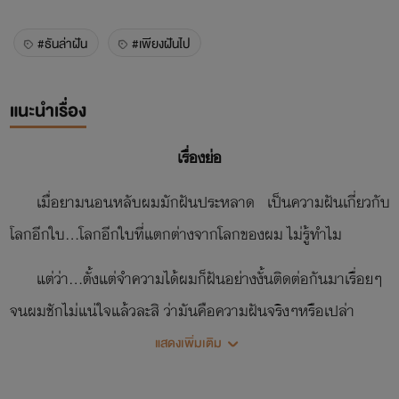
#ธันล่าฝัน
#เพียงฝันไป
แนะนำเรื่อง
เรื่องย่อ
เมื่อยามนอนหลับผมมักฝันประหลาด เป็นความฝันเกี่ยวกับ
โลกอีกใบ...โลกอีกใบที่แตกต่างจากโลกของผม ไม่รู้ทำไม
แต่ว่า...ตั้งแต่จำความได้ผมก็ฝันอย่างงั้นติดต่อกันมาเรื่อยๆ
จนผมชักไม่แน่ใจแล้วละสิ ว่ามันคือความฝันจริงๆหรือเปล่า
แสดงเพิ่มเติม
ไหนจะเกิดเหตุการณ์บางอย่างในความฝันที่ก่อให้เกิดเรื่อง
วุ่นๆตามมาอีกเป็นขบวน และเพราะเรื่องวุ่นๆนี้เอง ทำให้เกิด