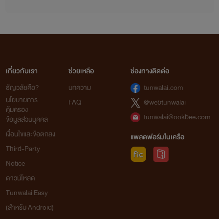
เกี่ยวกับเรา
ช่วยเหลือ
ช่องทางติดต่อ
ธัญวลัยคือ?
บทความ
tunwalai.com
นโยบายการ
FAQ
@webtunwalai
คุ้มครอง
tunwalai@ookbee.com
ข้อมูลส่วนบุคคล
เงื่อนไขและข้อตกลง
แพลตฟอร์มในเครือ
Third-Party
Notice
ดาวน์โหลด
Tunwalai Easy
(สำหรับ Android)