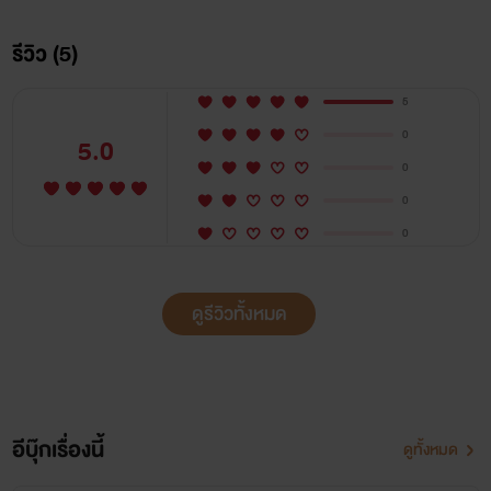
-- เรื่องนี้เป็นลิขสิทธิ์ตามมาตรา พ.ศ. 2537 ห้ามนำไปเผยแพร่
รีวิว (5)
หรือดัดแปลงเนื้อหา
5
-- นิยายเรื่องนี้ถูกสร้างขึ้นโดย จินตนาการของไรท์ไม่ได้มีการ
0
5.0
พาทพิงถึงผู้ใดทั้งสิ้น
0
0
วรรณกรรมสำหรับผู้ใหญ่ 20 +
0
เด็กอายุต่ำกว่า18 ปีควรใช้วิจารณญาณในการอ่าน
ดูรีวิวทั้งหมด
❤❤❤❤❤❤❤
อีบุ๊กเรื่องนี้
ดูทั้งหมด