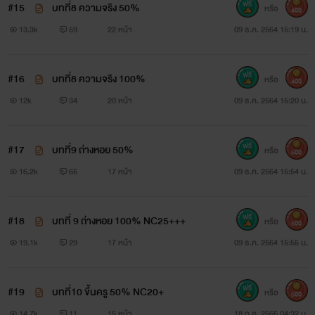
#15
บทที่8 ความจริง 50%
หรือ
400
“เฮียแฟรงก์ ช่วยพลอยหน่อยสิคะ” พลอยลดาพูดออกไป
13.3k
59
22 หน้า
09 ธ.ค. 2564 15:19 น.
อย่างเกร็งๆ เพราะเธอกำลังหาข้ออ้างที่จะอ่อยแฟรงก์ให้สำเสร็จ
#16
บทที่8 ความจริง 100%
หรือ
400
“ช่วยอะไรก็รีบๆพูดมาสิ มายืนอ่อยอยู่ได้ ” แฟรงก์ตอบกลับ
12k
34
20 หน้า
09 ธ.ค. 2564 15:20 น.
ไปก็แกล้งก้มอ่านเอกสารต่อแบบไม่สนใจ เพราะเขาเองก็ต้องหัก
ห้ามใจไม่ให้คิดเกินเลยกับพลอยลดา ตามคำสัญญาที่ให้กับพิชชา
#17
บทที่9 ถ่างหอย 50%
หรือ
500
ภาและพี่ชายของเขาไว้ตั้งแต่3ปีก่อน
16.2k
65
17 หน้า
09 ธ.ค. 2564 15:54 น.
“คือ พลอย เรียนไม่เข้าใจ เพราะว่าเคยเห็นของจริงแค่ครั้ง
#18
บทที่ 9 ถ่างหอย 100% NC25+++
หรือ
เดียวเอง คือ เฮียแฟรงก์ช่วย อ่อ คือ ช่วยสาธิตวิธีช่วยตัวเองให้
500
19.1k
29
17 หน้า
09 ธ.ค. 2564 15:55 น.
พลอยดูหน่อยได้ไหมคะ” พลอยลดาพูดตะกุกตะกะไป จนกระทั่ง
กลั้นใจพูดจนจบอย่างอายๆ ใช่สิเป็นใครจะไม่อายบ้างที่ต้องมาพูด
#19
บทที่10 ขึ้นครู 50% NC20+
หรือ
500
แบบนี้ แต่ถ้าทำแล้วเธอจะไม่เสียเขาไปให้ใคร เธอยอมทำ
14.7k
11
15 หน้า
18 ก.ค. 2566 04:32 น.