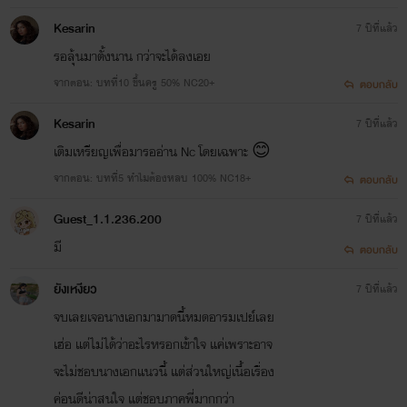
Kesarin
7 ปีที่แล้ว
รอลุ้นมาตั้งนาน กว่าจะได้ลงเอย
จากตอน: บทที่10 ขึ้นครู 50% NC20+
ตอบกลับ
Kesarin
7 ปีที่แล้ว
เติมเหรียญเพื่อมารออ่าน Nc โดยเฉพาะ 😊
จากตอน: บทที่5 ทำไมต้องหลบ 100% NC18+
ตอบกลับ
Guest_1.1.236.200
7 ปีที่แล้ว
มี
ตอบกลับ
ยังเหงียว
7 ปีที่แล้ว
จบเลยเจอนางเอกมามาดนี้หมดอารมเปย์เลย
เฮ่อ แต่ไม่ได้ว่าอะไรหรอกเข้าใจ แค่เพราะอาจ
จะไม่ชอบนางเอกแนวนี้ แต่ส่วนใหญ่เนื้อเรื่อง
ค่อนดีน่าสนใจ แต่ชอบภาคพี่มากกว่า