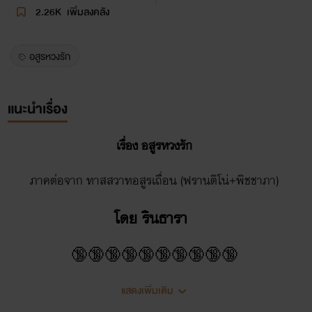
2.26K
เพิ่มลงคลัง
อสูรหวงรัก
แนะนำเรื่อง
เรื่อง อสูรหวงรัก
ภาคต่อจาก ทาสสวาทอสูรเถื่อน (ฟรานติโน่+พิชชาภา)
โดย รินธารา
🔞🔞🔞🔞🔞🔞🔞🔞🔞🔞
คำชี้แจงของไรท์ค่าาา
แสดงเพิ่มเติม