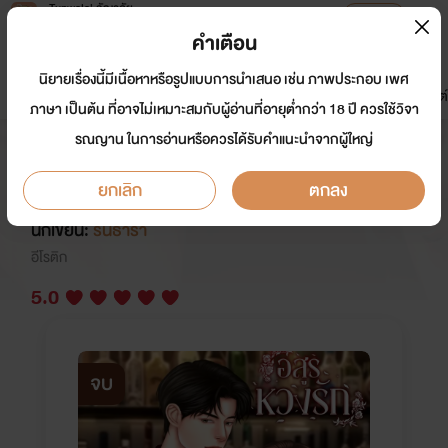
Tunwalai ธัญวลัย
เปิดแอป
เพื่อประสบการณ์ที่ดีกว่าบนมือถือ
คำเตือน
เข้าสู่ระบบ
นิยายเรื่องนี้มีเนื้อหาหรือรูปแบบการนำเสนอ เช่น ภาพประกอบ เพศ
มาใหม่
หน้าแรก
นิยาย
อีบุ๊ก
การ์ตูน
ดรีมแชท
ธัญลิสต์
ภาษา เป็นต้น ที่อาจไม่เหมาะสมกับผู้อ่านที่อายุต่ำกว่า 18 ปี ควรใช้วิจา
รณญาน ในการอ่านหรือควรได้รับคำแนะนำจากผู้ใหญ่
อสูรหวงรัก ภาคต่อ ทาสสวาทอสูร
เถื่อน
ยกเลิก
ตกลง
นักเขียน:
รินธารา
อีโรติก
5.0
จบ