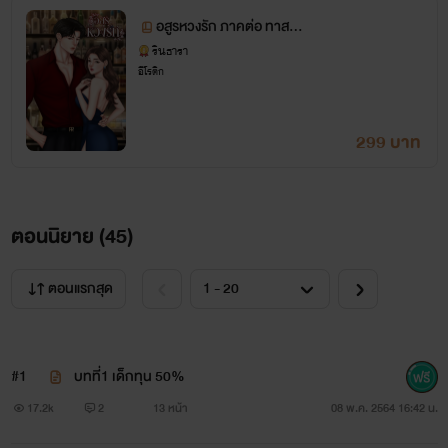
อสูรหวงรัก ภาคต่อ ทาสส
วาทอสูรเถื่อน
รินธารา
อีโรติก
299 บาท
ตอนนิยาย (
45
)
ตอนแรกสุด
#1
บทที่1 เด็กทุน 50%
17.2k
2
13 หน้า
08 พ.ค. 2564 16:42 น.