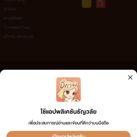
Notice
ดาวน์โหลด
Tunwalai Easy
(สำหรับ Android)
ข้อความที่ท่านได้อ่านจากเว็บไซต์นี้เกิดจากการเขียนโดยสาธารณชนและเผยแพร่โดยอัตโนมัติ ผู้ดูแล
เว็บไซต์แห่งนี้ไม่ได้เห็นด้วยและไม่ขอรับผิดชอบต่อข้อความใดๆ ทั้งสิ้น ดังนั้นผู้อ่านทุกท่านโปรดใช้
วิจารณญาณในการกลั่นกรองด้วยตนเอง และหากท่านพบข้อความใดๆ ที่ขัดต่อกฎหมายและศีลธรรม
กรุณาแจ้งมาที่ tunwalai@ookbee.com เพื่อทีมงานจะได้ดำเนินการในทันที ทั้งนี้ ทางเว็บไซต์ขอสงวน
ลิขสิทธิ์ตามพระราชบัญญัติลิขสิทธิ์ (ฉบับเพิ่มเติม) พ.ศ.2558
ใช้แอปพลิเคชันธัญวลัย
เพื่อประสบการณ์อ่านและเขียนที่ดีกว่าบนมือถือ
เปิดแอปพลิเคชัน