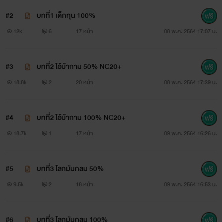
#2
บทที่1 เด็กทุน 100%
แฟรงก์ สุริยสิงห์ อายุ 28 ปี
12k
6
17 หน้า
08 พ.ค. 2564 17:07 น.
หนุ่มหล่อลูกครึ่งไทยอิตาลี่ทายาทคนรองของตระกูลสุริยสิงห์
เจ้าของธุรกิจเครื่องดื่มในไทยและอเมริการายใหญ่ เป็นคนเจ้าเลห์
#3
บทที่2 ไอ้บ้ากาม 50% NC20+
เจ้าแผนการและเจ้าชู้ระดับตัวพ่อ ที่ใครๆต่างก็รู้ว่าเขานั้นคือหนุ่ม
18.8k
2
20 หน้า
08 พ.ค. 2564 17:39 น.
เจ้าสำราญที่จ่ายหนักเปย์เต็มที่เมื่อสาวๆให้บทรักกับเขาได้ถึงใจ
จนทำให้มีสาวๆเข้าหาเขามากมาย แต่ชายหนุ่มก็ไม่เคยสนใจใคร
#4
บทที่2 ไอ้บ้ากาม 100% NC20+
เลยจนกระทั่งมาเจอเด็กสาววัยใสที่ทำให้เขาต้องเสี่ยงคุกเสี่ยง
18.7k
1
17 หน้า
09 พ.ค. 2564 16:26 น.
ตารางอย่าง พลอยลดา เด็กสาวที่เขาต้องคอยดูแลระหว่างที่เธอ
เรียนอยู่ที่อเมริกา
#5
บทที่3 โลกมัมกลม 50%
9.5k
2
18 หน้า
09 พ.ค. 2564 16:53 น.
#6
บทที่3 โลกมัมกลม 100%