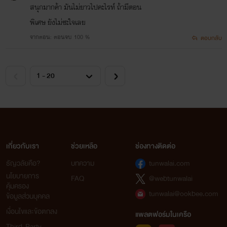
สนุกมากค้า มันไม่ยาวไปคะไรท์ ถ้ามีตอน
พิเศษ ยังไม่ซะใจเลย
จากตอน: ​ตอนจบ 100 %
ตอบกลับ
เกี่ยวกับเรา
ช่วยเหลือ
ช่องทางติดต่อ
ธัญวลัยคือ?
บทความ
tunwalai.com
นโยบายการ
FAQ
@webtunwalai
คุ้มครอง
tunwalai@ookbee.com
ข้อมูลส่วนบุคคล
เงื่อนไขและข้อตกลง
แพลตฟอร์มในเครือ
Third-Party