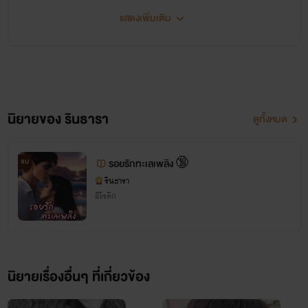
ลดาได้ยังไง ไม่มีทาง เขาจะไม่แตะต้องเธอเด็ดขาด
แสดงเพิ่มเติม
ติดต่อไรท์ และติดตามผลงานของไรท์
“พลอย พลอยไม่ได้เล่นนะคะ คือพลอยกำลังศึกษาเกี่ยวกับ
ได้นะคะ
อวัยวะเพศหญิงกับเพศชาย แต่พลอยไม่เข้าใจจริงๆว่าผู้ชายเขามี
วิธีปลดปล่อยยังไง เพราะไอ้ที่เฮียเคยทำกับพลอย พลอยก็จำไม่ได้
นิยายของ รินธารา
ที่เพจเฟสบุ๊ค：
นิยายรินธารา
ดูทั้งหมด
แล้วด้วย พลอยไม่รู้จะให้ใครช่วยแล้วนอกจากเฮีย นะคะ ช่วย
พลอยเถอะนะคะ ไม่งั้นพลอยต้องสอบตกแล้วได้กลับไทยแน่เลย
ขอบคุณทุกท่านที่เข้ามาอ่าน
จบ
รอยรักทะเลเพลิง 🔞
พลอยสัญญาค่ะว่าพี่เดือนจะไม่รู้เรื่องของเรา ” พลอยลดาพูดบอก
รินธารา
อีโรติก
ไปก็ทำหน้าเว้าวอนเขาแบบแกล้งๆ ยังไงวันนี้เธอจะต้องหาทางให้
และคอยติดตามนิยายของไรท์นะคะ
แฟรงก์มีอะไรกับเธอให้ได้ ไม่งั้นเธอต้องเสียเขาไปกับยัยป้าภารดี
ที่ตามติดเขามาถึงอเมริกาแน่
นิยายเรื่องอื่นๆ ที่เกี่ยวข้อง
“แล้วทำไมไม่ตั้งใจเรียนห้ะ เธอนี่มันจริงๆ ทำพี่เดือดร้อนได้ทุ