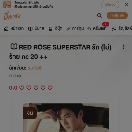
Tunwalai ธัญวลัย
เปิดแอป
เพื่อประสบการณ์ที่ดีกว่าบนมือถือ
เข้าสู่ระบบ
มาใหม่
หน้าแรก
นิยาย
อีบุ๊ก
การ์ตูน
ดรีมแชท
ธัญลิสต์
RED ROSE SUPERSTAR รัก (ไม่)
ร้าย nc 20 ++
นักเขียน:
ธนกร8
รักวัยรุ่น
0.0
จบ