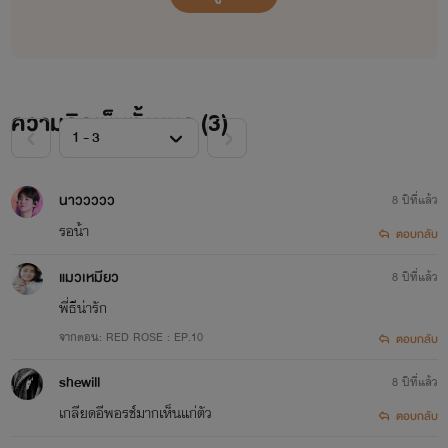
ความคิดเห็นทั้งหมด (
3
)
ขอสงวนลิขสิทธิ์ตามพระราชบัญญัติพุทธศักราช 2557
นาววววว
8 ปีที่แล้ว
รอน้า
ตอบกลับ
ห้ามดัดแปลงบทความ คัดลอก หรือนำบางส่วนไปใช้ หรือ
แมวเหมียว
8 ปีที่แล้ว
นำไปเผยแพร่
พี่ธีน่ารัก
ไม่ว่ากรณีใดๆทั้งสิ้นโดยไม่ได้รับอนุญาต หากฝ่าฝืนมีโทษ
จากตอน: RED ROSE : EP.10
ตอบกลับ
บัญญัติไว้สูงสุดตามกฏหมาย พรบ. 2537
shewill
8 ปีที่แล้ว
เกลียดอีพอรช์มากเห็นแก่ตัว
ตอบกลับ