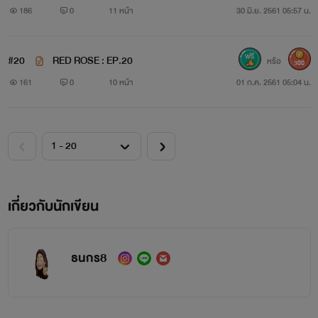
186
0
11 หน้า
30 มิ.ย. 2561 05:57 น.
เป็นเวลานาน เปลี่ยนบทบาทในวงการมาหลายรูปแบบ
ทั้งนักร้อง DJ และการก้าวเข้ามาเป็นนักแสดงที่เล่นเรื่องก็
#20
RED ROSE : EP.20
หรือ
300
ถูกจับตามอง ด้วยความมากฝีมือ แต่น่าเสียดายที่เธอไม่โสดเสีย
161
0
10 หน้า
01 ก.ค. 2561 05:04 น.
แล้ว
เพราะปลูกต้นรักกับ DJ ด้วยกันเกือบ 10 ปี ทีเดียวและอย่า
ถามหาความลำบากจากเธอเด็ดขาด เพราะความเป็นลูกคนกลาง
ที่มีพี่ๆน้องๆคอยตามใจ ความผิดหวังย่อมไม่เคยพบเจอ
เกี่ยวกับนักเขียน
แน่นอน ทำให้เธอได้รับฉายาว่าเป็นผู้หญิงที่ PERFECT
ธนกร8
ทั้ง Lucky in Game & Lucky in Love