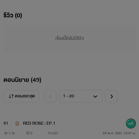
รัก (ไม่) ร้าย
รีวิว (0)
ใครๆก็พูดว่า "ดาราต้องคู่กับไฮโซ" แล้วถ้าเธอเป็นทั้งไฮโซ
เรื่องนี้ยังไม่มีรีวิว
และดาราอีกด้วย
เธอควรจะคู่กับใคร "ไฮโซ" หรือ "ดารา"
ตอนนิยาย (
49
)
และเพราะรักที่คิดว่าจะเป็นรักสุดท้าย ได้สิ้นสุดลง เธอควรจะ
ตอนแรกสุด
เชื่อและหวังกับความรักได้อีกหรือไม่
เมื่อคนที่เข้ามาใหม่ขึ้นชื่อเรื่องความเจ้าชู้ ความเป็นเสือผู้
#1
RED ROSE : EP.1
หญิงที่ใครๆต่างก็รู้จัก!!
1.1k
0
13 หน้า
24 พ.ค. 2561 14:41 น.