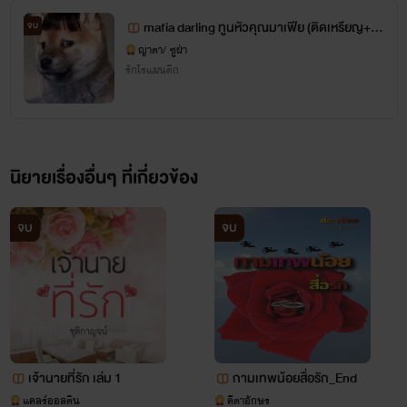
mafia darling ทูนหัวคุณมาเฟีย (ติดเหรียญ+จ
จบ
บแล้ว)
ญาตา/ ซูฝ่า
รักโรแมนติก
นิยายเรื่องอื่นๆ ที่เกี่ยวข้อง
จบ
จบ
เจ้านายที่รัก เล่ม 1
กามเทพน้อยสื่อรัก_End
แคลร์ออสติน
คีตาอักษร