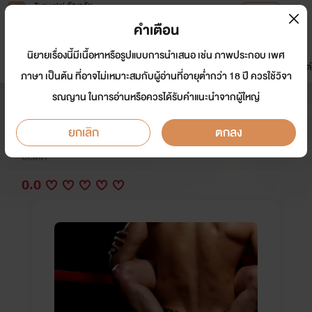
Tunwalai ธัญวลัย
เปิดแอป
เพื่อประสบการณ์ที่ดีกว่าบนมือถือ
คำเตือน
เข้าสู่ระบบ
นิยายเรื่องนี้มีเนื้อหาหรือรูปแบบการนำเสนอ เช่น ภาพประกอบ เพศ
มาใหม่
หน้าแรก
นิยาย
อีบุ๊ก
การ์ตูน
ดรีมแชท
ธัญลิสต์
ภาษา เป็นต้น ที่อาจไม่เหมาะสมกับผู้อ่านที่อายุต่ำกว่า 18 ปี ควรใช้วิจา
รณญาน ในการอ่านหรือควรได้รับคำแนะนำจากผู้ใหญ่
สวามหลอมรัก
ยกเลิก
ตกลง
นักเขียน:
ญาตา/ ซูฝ่า
อีโรติก
0.0