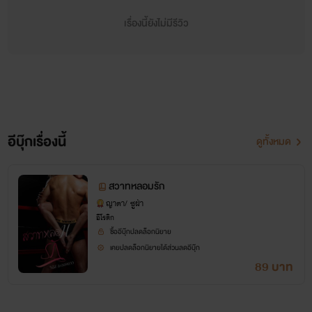
“จะทำอีกเหรอ ไหนว่าจะอาบน้ำไง”
เรื่องนี้ยังไม่มีรีวิว
“ช่วงนี้ฤดูหนาว ไม่อาบน้ำก็ไม่เหม็นหรอก”
เมื่อพ่อเลี้ยงหนุ่มหล่อเหลาต้องการเพื่อนรักของน้องสาว
แผนการรักหื่น ซาบซ่านจึงอุบัติขึ้น
อีบุ๊กเรื่องนี้
ดูทั้งหมด
เนื้อหาในเรื่องเน้นความหื่นเป็นหลัก พิจารณาก่อนกดซื้อเพราะ
คุณอาจพลาดความมันส์.....
สวาทหลอมรัก
ญาตา/ ซูฝ่า
อีโรติก
ซื้ออีบุ๊กปลดล็อกนิยาย
นิยายเรื่องนี้ีมี E Book
เคยปลดล็อกนิยายได้ส่วนลดอีบุ๊ก
89 บาท