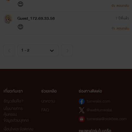
😍
ตอบกลับ
Guest_172.69.33.58
7 ปีที่แล้ว
😍
ตอบกลับ
เกี่ยวกับเรา
ช่วยเหลือ
ช่องทางติดต่อ
ธัญวลัยคือ?
บทความ
tunwalai.com
นโยบายการ
FAQ
@webtunwalai
คุ้มครอง
tunwalai@ookbee.com
ข้อมูลส่วนบุคคล
เงื่อนไขและข้อตกลง
แพลตฟอร์มในเครือ