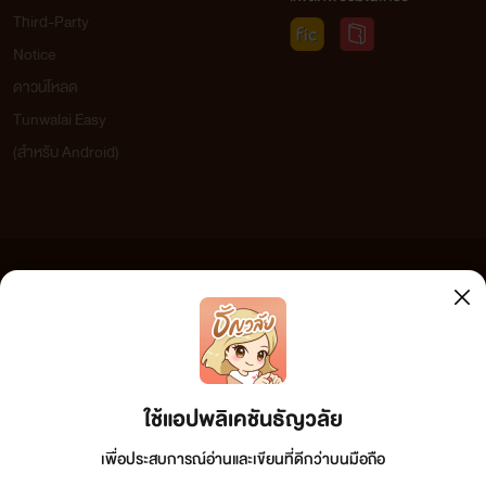
Third-Party
Notice
ดาวน์โหลด
Tunwalai Easy
(สำหรับ Android)
ข้อความที่ท่านได้อ่านจากเว็บไซต์นี้เกิดจากการเขียนโดยสาธารณชนและเผยแพร่โดยอัตโนมัติ ผู้ดูแล
เว็บไซต์แห่งนี้ไม่ได้เห็นด้วยและไม่ขอรับผิดชอบต่อข้อความใดๆ ทั้งสิ้น ดังนั้นผู้อ่านทุกท่านโปรดใช้
วิจารณญาณในการกลั่นกรองด้วยตนเอง และหากท่านพบข้อความใดๆ ที่ขัดต่อกฎหมายและศีลธรรม
กรุณาแจ้งมาที่ tunwalai@ookbee.com เพื่อทีมงานจะได้ดำเนินการในทันที ทั้งนี้ ทางเว็บไซต์ขอสงวน
ลิขสิทธิ์ตามพระราชบัญญัติลิขสิทธิ์ (ฉบับเพิ่มเติม) พ.ศ.2558
ใช้แอปพลิเคชันธัญวลัย
เพื่อประสบการณ์อ่านและเขียนที่ดีกว่าบนมือถือ