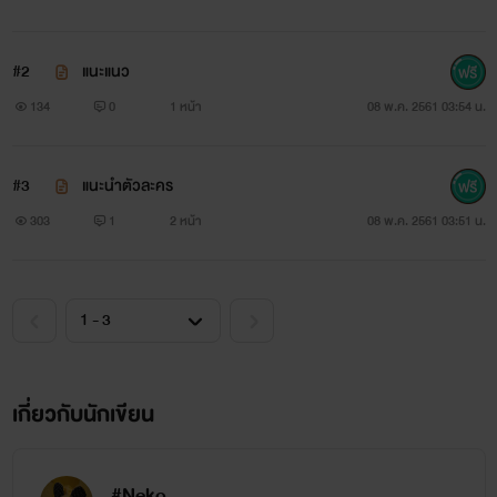
และที่สำคัญนิยายเรื่องนี้ไม่เชิงว่าเป็นโอเมก้าเวิร์สแต่มีกลิ่นอาย
#2
แนะแนว
ความเป็นแม่อ่อนซึ่งก็คือ~~~ ผู้ชายท้องได้ค่าคุณแม่ขาาาา
134
0
1 หน้า
08 พ.ค. 2561 03:54 น.
*ออกน้ำออกทะเลไปหมดแล้วค่า
#3
แนะนำตัวละคร
___________________________________
303
1
2 หน้า
08 พ.ค. 2561 03:51 น.
สวัสดีค่ะทู๊กคนนนนนน~ ❤😆วันนี้เน(โกะ)มีนิยายเรื่องใหม่
มานำเสนอคร่าทู๊กคนนนน~ เป็นเรื่องที่ดราม่านิดหน่อยน่ะค่ะ
พอดีไม่ได้เขียนนานแล้วไม่รู้ว่าจะออกมาดีรึเปล่าแต่ก็ขอฝากเนื้อ
ฝากตัวและฝากงานเขียนเล็กๆน้อยๆของเนด้วยน่ะค่ะ
เกี่ยวกับนักเขียน
ปล.อยากจะใส่รูปให้ทุกคนมากเลยแต่พอดีมีปัญหานิดหน่อย
ตอนนี้ก็จินตนาการรูปร่างหน้าตากันเองไปก่อนล่ะกันนะค่ะ👌
#Neko