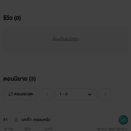
เมื่อเพลย์บอยอย่างเรามีครอบครัว☻
ทั้งที่ทุกอย่างมันควรจะราบลื่น เป็นไปได้ด้วยดี ทุกอย่างเฟอร์
รีวิว (0)
เฟค แต่แล้วทำไมมันต้องลงเอยแบบนี้!!
เรื่องนี้ยังไม่มีรีวิว
เมื่อเพลย์บอยตัวพ่ออย่างฮิโรโตะ ทัตสึกิและยามาซากิ ริโอ
ต้องมางานนัดดูตัว ซึ่งทางครอบครัวจัดขึ้นโดยไม่ปรึกษาเจ้าตัว
ก่อน แต่ถึงจะบอกก่อนแล้วแต่ทั้งสองฝ่ายก็ไม่มีสิทธิปฏิเสธได้
เพราะสำหรับทั้ง2ตระกูลแล้ว#คำพูดของผู้มีศักดิ์เป็นแม่นั้นถือ
ตอนนิยาย (
3
)
เป็นคำขาด........
ตอนแรกสุด
#1
บทที่1-ครอบครัว
183
0
3 หน้า
08 พ.ค. 2561 03:10 น.