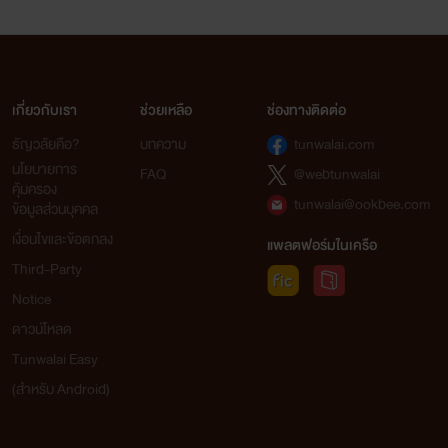
เกี่ยวกับเรา
ช่วยเหลือ
ช่องทางติดต่อ
ธัญวลัยคือ?
บทความ
tunwalai.com
นโยบายการ
FAQ
@webtunwalai
คุ้มครอง
tunwalai@ookbee.com
ข้อมูลส่วนบุคคล
เงื่อนไขและข้อตกลง
แพลตฟอร์มในเครือ
Third-Party
Notice
ดาวน์โหลด
Tunwalai Easy
(สำหรับ Android)