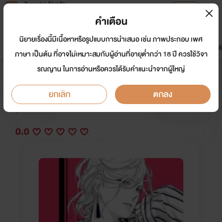
Tunwalai ธัญวลัย
เปิดแอป
เพื่อประสบการณ์ที่ดีกว่าบนมือถือ
คำเตือน
เข้าสู่ระบบ
นิยายเรื่องนี้มีเนื้อหาหรือรูปแบบการนำเสนอ เช่น ภาพประกอบ เพศ
มาใหม่
หน้าแรก
นิยาย
อีบุ๊ก
การ์ตูน
ดรีมแชท
ธัญลิสต์
ภาษา เป็นต้น ที่อาจไม่เหมาะสมกับผู้อ่านที่อายุต่ำกว่า 18 ปี ควรใช้วิจา
รณญาน ในการอ่านหรือควรได้รับคำแนะนำจากผู้ใหญ่
เพลย์บอยมีรัก
ยกเลิก
ตกลง
นักเขียน:
#Neko
Y
0.0