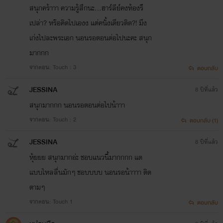
สนุกคร้าาา ความรู้สึกนะ...ฮาร์ลีย์คงท้องรึ
เปล่า? หรือคิดไปเองง แต่คนั้งเดียวติด?! มึง
เก่งไปละพระเอก นอนรอตอนต่อไปนะคะ สนุก
มากกก
จากตอน: Touch : 3
ตอบกลับ
JESSINA
8 ปีที่แล้ว
สนุกมากกก นอนรอตอนต่อไปน้าาา
จากตอน: Touch : 2
ตอบกลับ (1)
JESSINA
8 ปีที่แล้ว
หุ้ยยย สนุกมากอ่ะ ชอบแนวนี้มากกกก แต
แบบไหลลื่นมักๆ ชอบบบบ นอนรอน้าาาา ติด
ตามๆ
จากตอน: Touch 1
ตอบกลับ