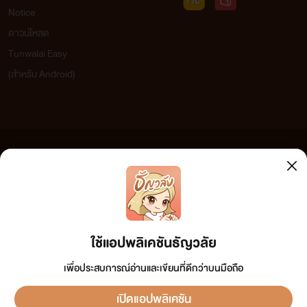
Notice
ดาวน์โหลด
Tunwalai Easy
(สำหรับ Android)
ข้อความที่ท่านได้อ่านจากเว็บไซต์นี้เกิดจากการเขียนโดยสาธารณชนและเผยแพร่โดยอัตโนมัติ ผู้ดูแล
เว็บไซต์แห่งนี้ไม่ได้เห็นด้วยและไม่ขอรับผิดชอบต่อข้อความใดๆ ทั้งสิ้น ดังนั้นผู้อ่านทุกท่านโปรดใช้
วิจารณญาณในการกลั่นกรองด้วยตนเอง และหากท่านพบข้อความใดๆ ที่ขัดต่อกฎหมายและศีลธรรม
กรุณาแจ้งมาที่ tunwalai@ookbee.com เพื่อทีมงานจะได้ดำเนินการในทันที ทั้งนี้ ทางเว็บไซต์ขอสงวน
ลิขสิทธิ์ตามพระราชบัญญัติลิขสิทธิ์ (ฉบับเพิ่มเติม) พ.ศ.2558
ใช้แอปพลิเคชันธัญวลัย
เพื่อประสบการณ์อ่านและเขียนที่ดีกว่าบนมือถือ
เปิดแอปพลิเคชัน