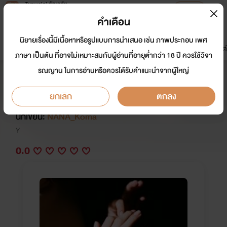
Tunwalai ธัญวลัย
เปิดแอป
เพื่อประสบการณ์ที่ดีกว่าบนมือถือ
คำเตือน
เข้าสู่ระบบ
นิยายเรื่องนี้มีเนื้อหาหรือรูปแบบการนำเสนอ เช่น ภาพประกอบ เพศ
มาใหม่
หน้าแรก
นิยาย
อีบุ๊ก
การ์ตูน
ดรีมแชท
ธัญลิสต์
ภาษา เป็นต้น ที่อาจไม่เหมาะสมกับผู้อ่านที่อายุต่ำกว่า 18 ปี ควรใช้วิจา
รณญาน ในการอ่านหรือควรได้รับคำแนะนำจากผู้ใหญ่
(Y) Touch Me Gently ที่รัก by
Nana_Koma
ยกเลิก
ตกลง
นักเขียน:
NANA_Koma
Y
0.0