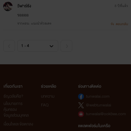
วิฬาร์ซัง
8 ปีที่แล้ว
รออออ
จากตอน: เเนะนำตัวละคร
ตอบกลับ
เกี่ยวกับเรา
ช่วยเหลือ
ช่องทางติดต่อ
ธัญวลัยคือ?
บทความ
tunwalai.com
นโยบายการ
FAQ
@webtunwalai
คุ้มครอง
tunwalai@ookbee.com
ข้อมูลส่วนบุคคล
เงื่อนไขและข้อตกลง
แพลตฟอร์มในเครือ