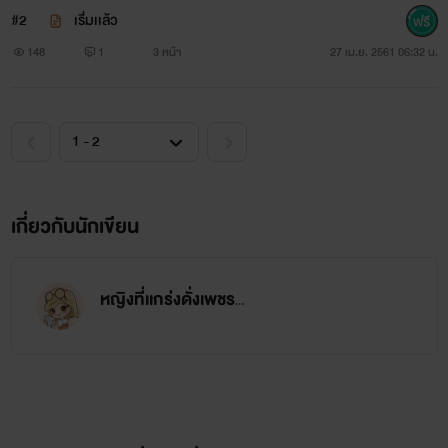
#2
เริ่่มเเล้ว
1 เรื่องนี้มีเนื้อหาเกี่ยวกับ ชายรักชาย
148
1
3 หน้า
27 เม.ย. 2561 06:32 น.
2 มีคำหยาบคาย
3 มีฉาก nc+
4 โปรดใช้วิจารณญาณในการอ่าน
เกี่ยวกับนักเขียน
หญิงที่เเกร่งดั่งเพชร
นักเขียนจะพยายามให้ถึงที่สุดค่ะ