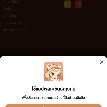
Third-Party
Notice
ดาวน์โหลด
Tunwalai Easy
(สำหรับ Android)
ข้อความที่ท่านได้อ่านจากเว็บไซต์นี้เกิดจากการเขียนโดยสาธารณชนและเผยแพร่โดยอัตโนมัติ ผู้ดูแล
เว็บไซต์แห่งนี้ไม่ได้เห็นด้วยและไม่ขอรับผิดชอบต่อข้อความใดๆ ทั้งสิ้น ดังนั้นผู้อ่านทุกท่านโปรดใช้
วิจารณญาณในการกลั่นกรองด้วยตนเอง และหากท่านพบข้อความใดๆ ที่ขัดต่อกฎหมายและศีลธรรม
กรุณาแจ้งมาที่ tunwalai@ookbee.com เพื่อทีมงานจะได้ดำเนินการในทันที ทั้งนี้ ทางเว็บไซต์ขอสงวน
ลิขสิทธิ์ตามพระราชบัญญัติลิขสิทธิ์ (ฉบับเพิ่มเติม) พ.ศ.2558
ใช้แอปพลิเคชันธัญวลัย
เพื่อประสบการณ์อ่านและเขียนที่ดีกว่าบนมือถือ