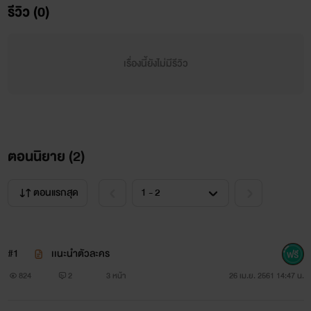
รีวิว (0)
เรื่องย่อ นิดๆ
เรื่องนี้ยังไม่มีรีวิว
จะเป็นอย่างไรเมื่อเด็กหน่มบ้านจนคนหนึ่งถูกเเกล้สาระพัด
อย่าง จากลูกคุณหนูมหาเศรษฐี ชื่อดังของประเทศ เเต่วันที่ไม่
คาดคิดก็เกิดขึ้นเมื่อมีผู้ชายคนหนึ่งชอบมาทำให้เขาหวั่นไหม
ผู้ชายคนนั้นจะสามารถชนะใจเด็กหนุ่มบ้านจนได้รึเปล่า หรือเด็ก
ตอนนิยาย (
2
)
หุ่มที่คอยกลั่นเเกล้งจะเปี่ยไปกันนะ ถ้าอยากรู้ก็ช่วยกันติดตาม รัก
ตอนแรกสุด
นี้จะเป็นอย่างไร
#1
เเนะนำตัวละคร
824
2
3 หน้า
26 เม.ย. 2561 14:47 น.
คำเตือน