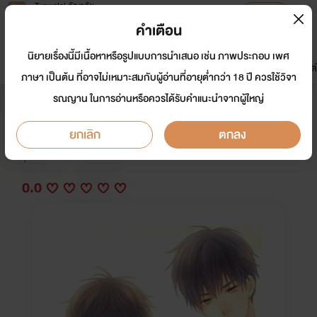
Tunwalai ธัญวลัย
เปิดแอป
เพื่อประสบการณ์ที่ดีกว่าบนมือถือ
คำเตือน
เข้าสู่ระบบ
นิยายเรื่องนี้มีเนื้อหาหรือรูปแบบการนำเสนอ เช่น ภาพประกอบ เพศ
มาใหม่
หน้าแรก
นิยาย
อีบุ๊ก
การ์ตูน
ดรีมแชท
ธัญลิสต์
ภาษา เป็นต้น ที่อาจไม่เหมาะสมกับผู้อ่านที่อายุต่ำกว่า 18 ปี ควรใช้วิจา
รณญาน ในการอ่านหรือควรได้รับคำแนะนำจากผู้ใหญ่
รักนี้ จะเป็นอย่างไร
ยกเลิก
ตกลง
นักเขียน:
หญิงที่เเกร่งดั่งเพชร
Y
0.0