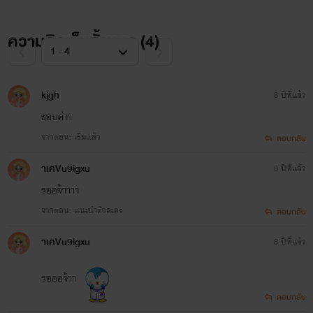
ความคิดเห็นทั้งหมด (
4
)
kjgh
8 ปีที่แล้ว
ชอบค่าา
จากตอน: เริ่่มเเล้ว
ตอบกลับ
าเคVu9igxu
8 ปีที่แล้ว
รออจ้าาาา
จากตอน: เเนะนำตัวละคร
ตอบกลับ
าเคVu9igxu
8 ปีที่แล้ว
รอออจ้าา
ตอบกลับ