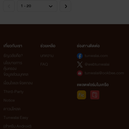
เกี่ยวกับเรา
ช่วยเหลือ
ช่องทางติดต่อ
ธัญวลัยคือ?
บทความ
tunwalai.com
นโยบายการ
FAQ
@webtunwalai
คุ้มครอง
tunwalai@ookbee.com
ข้อมูลส่วนบุคคล
เงื่อนไขและข้อตกลง
แพลตฟอร์มในเครือ
Third-Party
Notice
ดาวน์โหลด
Tunwalai Easy
(สำหรับ Android)