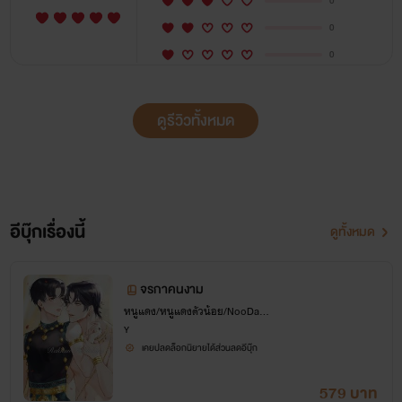
0
0
0
ดูรีวิวทั้งหมด
อีบุ๊กเรื่องนี้
ดูทั้งหมด
จรกาคนงาม
หนูแดง/หนูแดงตัวน้อย/NooDang
zz
Y
เคยปลดล็อกนิยายได้ส่วนลดอีบุ๊ก
579 บาท