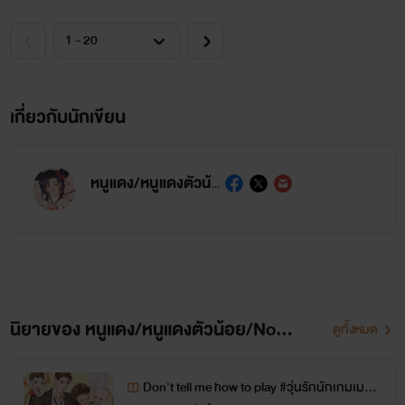
เกี่ยวกับนักเขียน
หนูแดง/หนูแดงตัวน้อย/NooDangzz
นิยายของ หนูแดง/หนูแดงตัวน้อย/NooDangzz
ดูทั้งหมด
Don't tell me how to play #วุ่นรักนักเกมเมอร์