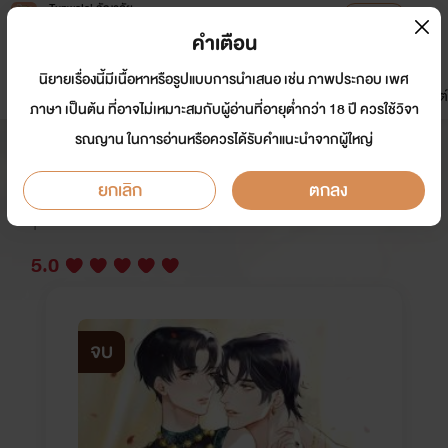
Tunwalai ธัญวลัย
เปิดแอป
เพื่อประสบการณ์ที่ดีกว่าบนมือถือ
คำเตือน
เข้าสู่ระบบ
นิยายเรื่องนี้มีเนื้อหาหรือรูปแบบการนำเสนอ เช่น ภาพประกอบ เพศ
มาใหม่
หน้าแรก
นิยาย
อีบุ๊ก
การ์ตูน
ดรีมแชท
ธัญลิสต์
ภาษา เป็นต้น ที่อาจไม่เหมาะสมกับผู้อ่านที่อายุต่ำกว่า 18 ปี ควรใช้วิจา
รณญาน ในการอ่านหรือควรได้รับคำแนะนำจากผู้ใหญ่
จรกาคนงาม
ยกเลิก
ตกลง
นักเขียน:
หนูแดง/หนูแดงตัวน้อย/NooDangzz
Y
5.0
จบ