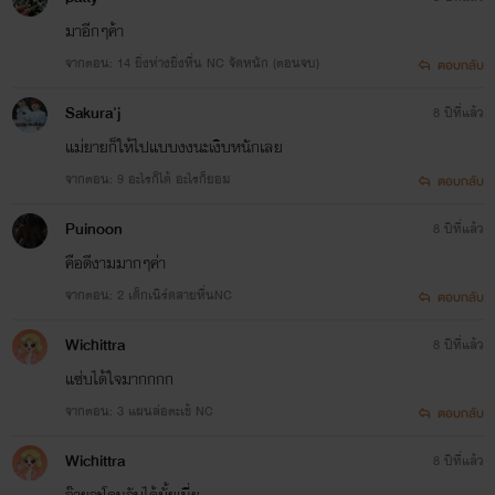
มาอีกๆค้า
จู่ๆวีนัสก็มีน้องชาย เพราะเขาคือลูกติดของพ่อเลี้ยง เด็กบ้านแตกสองคนมาเจอกัน แล้วบางอย่างก็ก่อ
ตัวขึ้นอย่างห้ามไม่ได้
จากตอน: 14 ยิ่งห่างยิ่งหื่น NC จัดหนัก (ตอนจบ)
ตอบกลับ
Sakura'j
8 ปีที่แล้ว
6.แหวนซ่อนสวาท
แม่ยายก็ให้ไปแบบงงนะเงิบหนักเลย
พิมพราวได้เจอกับแหวนวงหนุ่งที่มีเขาแฝงอยู่ แล้วในทุกคืนเขาเข้ามาครอบงำความฝันแสนสุข กระทั่ง
จากตอน: 9 อะไรก็ได้ อะไรก็ยอม
ตอบกลับ
พบว่าเขาคนนั้นมีตัวตนจริงๆ
Puinoon
8 ปีที่แล้ว
คือดีงามมากๆค่า
7.พ่ายรักซาตานเถื่อน
จากตอน: 2 เด็กเนิร์ดสายหื่นNC
ตอบกลับ
ลินินพยายามทำทุกอย่างให้พี่ชายบุญธรรมรักหล่อน แต่ยิ่งทำเขายังผลักไส แล้ววันนึง ศิขรินก็ต้อง
ยอมรับว่า ลินินไม่ใช่เด็กแล้ว เพราะเขาอยากสัมผัสเธอไปทุกสัดส่วน
Wichittra
8 ปีที่แล้ว
แซ่บได้ใจมากกกก
จากตอน: 3 แผนล่อตะเข้ NC
8.สาวน้อยร่านรัก
ตอบกลับ
ลิซ่า เทเจอร์ หลงรักพ่อหนุ่มบ้านไกล้ แต่จงใจทำให้เขารู้ก็ดูเหมือนยังเล่นตัว ดังนั้นเสน่ห์หญิงจึงถูกดึง
Wichittra
8 ปีที่แล้ว
มาใช้เพื่อให้โยฮัน เกนเทล หลุดไปไหนไม่ได้
อ๊ายจะโดนจับได้มั้ยเนี่ย