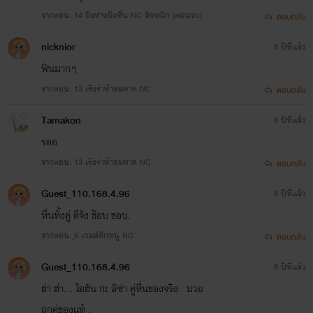
จากตอน: 14 ยิ่งห่างยิ่งหื่น NC จัดหนัก (ตอนจบ)
1.บัลลังค์รักราชาทุ่งหญ้า
ตอบกลับ
คนจากแผ่นดินใหญ่ถูกส่งไปเชื่อมสัมพันธ์แคว้น แต่เพราะไม่ใช่คนที่อีกฝ่ายหมายปองและถูกปฏิเสธ
nicknior
8 ปีที่แล้ว
ตั้งแต่เริ่ม เหยียนอวี้จึงทำทุกทางเพื่อปกป้องตัวเองให้พ้นจากการแต่งงานครั้งนี้
ฟินมากๆ
จากตอน: 13 เริงร่าท้าลมหาด NC
ตอบกลับ
ฝากติดตามทุกผลงานนะคะ
Tamakon
8 ปีที่แล้ว
ด้วยรัก
รออ
กีฏยา/ดงเหมย
จากตอน: 13 เริงร่าท้าลมหาด NC
ตอบกลับ
อ่านฟรีจนกว่าจะจบนะฮะ
Guest_110.168.4.96
8 ปีที่แล้ว
พูดคุยกันได้ที่เพจนี้นะคะ
หื่นทั้งคู่ ดีจัง ช๊อบ ชอบ.
https://www.facebook.com/kit.ya.426074?mibextid=LQQJ4d
จากตอน: ุ6 เกมส์ดักหนู NC
ตอบกลับ
Guest_110.168.4.96
8 ปีที่แล้ว
ฮ่า ฮ่า... โยฮัน กะ ลิซ่า คู่หื่นของจริง มวย
ถูกคู่ของแท้ .