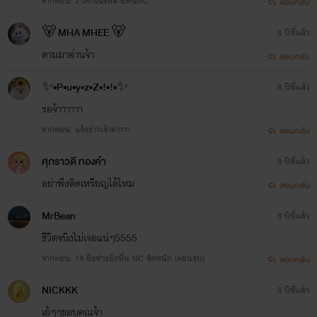
จากตอน: 2 เด็กเนิร์ดสายหื่นNC
ตอบกลับ
11.พยศร้ายแลกรัก
🐻 MHA MHEE 🐻
8 ปีที่แล้ว
อติเทพจมปลักกับอดีตที่ถูกดารินหักหลัง แล้ววันหนึ่ง เบลล์ก็ยิ่งทำให้แรงแค้นนั้นเพิ่มขึ้น เพราะหน้าตา
ตามมาอ่านจ้า
ตอบกลับ
ที่ไม่ผิดไปจากดารินเลย เบลล์จึงตกเป็นเครื่องมือรองรับความแค้นของอติเทพอย่างเลี่ยงไม่ได้
✨•P•u•y•z•Z•!•!•✨
8 ปีที่แล้ว
รอจ้าาาาาา
12.มาเฟียสาวสายหื่น สังคมมาเฟียมันอยู่ยาก ไดอาน่าจึงกลายเป็นสาวร้อนรักเพื่อเอาชนะชายโฉด
จากตอน: แจ้งข่าวเจ้าค่าาาา
แต่แล้วหญิงแกร่งก็ดันมาพ่ายแพ้ให้ไททานิก ตำรวจหนุ่มมากเล่ห์จนได้
ตอบกลับ
ศุภราวดี ทองคำ
8 ปีที่แล้ว
13. แผนร้ายบำเรอรัก
อย่าพึงติดเหรียญได้ไหม
ตอบกลับ
เขามีหน้าที่ปราบพยศมัทนาน้องสาวบุญธรรมที่กำลังขยับมาเป็นแม่เลี้ยงด้วยเหตุผลบางอย่าง
MrBean
8 ปีที่แล้ว
คิมหันต์รู้ดีว่าพ่อรักผู้หญิงคนนี้ แต่เขาเองก็รักมัทนาไม่แพ้ใคร แผนรวบหัวรวบหางกินกลางตลอดตัว
จึงเริ่มขึ้น
ชีวิตจนิงไม่เจอแน่ๆ5555
จากตอน: 14 ยิ่งห่างยิ่งหื่น NC จัดหนัก (ตอนจบ)
ตอบกลับ
NICKKK
8 ปีที่แล้ว
นิยายทั้งหมดของดงเหมย
เย้ๆๆขอบคุณจ้า