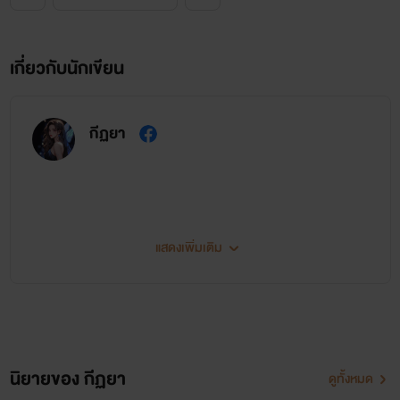
เกี่ยวกับนักเขียน
กีฏยา
แสดงเพิ่มเติม
นิยายทั้งหมดของกีฏยา
นิยายของ กีฏยา
ดูทั้งหมด