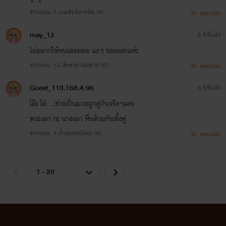
จากตอน: 5 เกมส์บริหารมือ NC
ตอบกลับ
may_12
8 ปีที่แล้ว
ไม่อยากให้จบเลยยยย แงๆ รออออนะค่ะ
จากตอน: 13 เริงร่าท้าลมหาด NC
ตอบกลับ
Guest_110.168.4.96
8 ปีที่แล้ว
โอ๊ะ โอ๋....ช่างเป็นมวยถูกคู่กันจริงๆเลย
พระเอก กะ นางเอก หื่นด้วยกันทั้งคู่
จากตอน: 4 ถ้ำมองคนใหม่ NC
ตอบกลับ