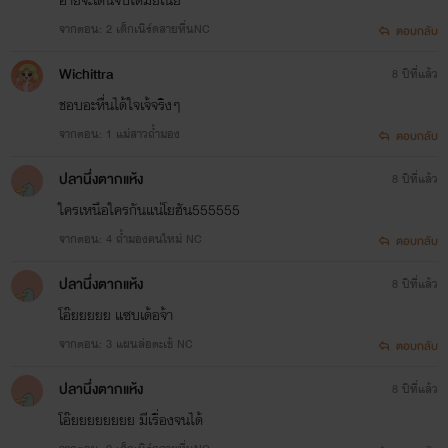
จากตอน: 2 เด็กเนิร์ดสายหื่นNC
ตอบกลับ
9.เรื่องสั้นขยันเสียว
Wichittra
8 ปีที่แล้ว
รวมเรื่องสั้นหลากหลายแนว
ชอบอะหื่นได้ใจเจ้จริงๆ
-บันทึกรักวันตกมัน เรื่องราวรักซ่อนเสียวของแพรวพราวกับอาจารย์สอนฟิสิกส์หนุ่มที่สลัดกันไม่
จากตอน: 1 แม่สาวถ้ำมอง
ตอบกลับ
หลุดเพราะเขาดันมารู้ความลับวัยเด็กของหล่อน!!
-หมอฟันสายยั่วกับผัวเด็กทั้งสาม(4P) เรื่องราวของยี่หวา หมอฟันอาภัพรักที่พอเจอเรื่อคู่ ดันเจอเข้า
ปลานึ่งตากแห้ง
8 ปีที่แล้ว
มาพร้อมกันถึงสามคน!!
ใครเหนือใครกันแน่โยฮัน555555
-คฤหาสถ์ร้อนรัก
จากตอน: 4 ถ้ำมองคนใหม่ NC
ตอบกลับ
เรื่องราวรักร้อนฉ่าของราชนิกูลหนุ่มที่ถูกกล่าวหาว่าเป็นพวกรักร่วมเพศ และคู่หมั้นสาวที่พยายาม
ปลานึ่งตากแห้ง
8 ปีที่แล้ว
พิสูจน์จนถูกอีกฝ่ายซ้อนแผน
โอ๊ยยยยย แซบเด้อจ้า
จากตอน: 3 แผนล่อตะเข้ NC
ตอบกลับ
10.หมอฉุกเฉินเกินต้านรัก
ปลานึ่งตากแห้ง
8 ปีที่แล้ว
ฟองเบียร์ สูญเสียทุกคนรอบตัวเพราะเข้าใจมาเสมอว่าตัวเองคิอตัวซวยที่เป็นค้นเหตุทุกอย่าง จน
กระทั่งได้มาล่วงรู้ความลับของคิมหันต์อย่างไม่ตั้งใจ แล้วความซวยแบบฉุดไม่อยู่ก็บังเกิดขึ้น
โอ๊ยยยยยยยย มีเรื่องจนได้