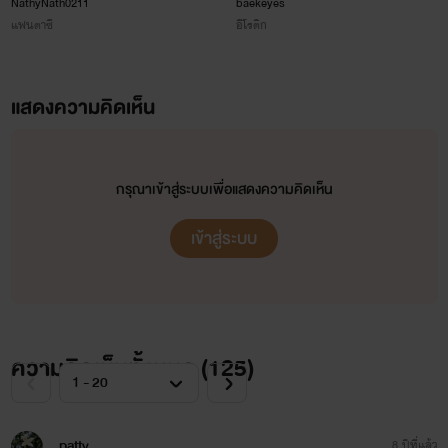
กวี แห่ง ราชินีนักรบ (NC18+)
NathyNath0211
ิbaekeyes
แฟนตาซี
อีโรติก
2.เล่ห์ลวงดวงใจ
ราชันย์เก็บเด็กอายุ12ปีมาเลี้ยงจนโตเป็นสาว เขามองว่าดวงใจคือน้องสาว แต่แล้ววันหนึ่ง ความปราถ
แสดงความคิดเห็น
นาบางอย่างก็โถมเข้ามาอย่างไม่อาจต้านทาน
กรุณาเข้าสู่ระบบเพื่อแสดงความคิดเห็น
3.เล่ห์ดารนี
ดารนี อดีตคนรักของราชันย์ดันถูกวันอ่อนกินหญ้าแก่ เมื่อชีวินเพื่อนรักของดวงใจ ถือโอกาสล่อลวง
เข้าสู่ระบบ
สาวรุ่นพี่ให้หลงกลจนได้
4.ร้อยเล่ห์ตะวัน
ตะวัน ลูกชายหัวแก้วหัวแหวนของดวงใจ ถูกเด็กเพี้ยนตามปั่นป่วนชีวิต แล้วไอ้ที่เคยคิดว่าเด็กมันไม่
ความคิดเห็นทั้งหมด (
125
)
เซ็กซี่ ก็ดันคิดผิดซะด้วยสิ!!
5.พี่สาวสอนรัก
patty
8 ปีที่แล้ว