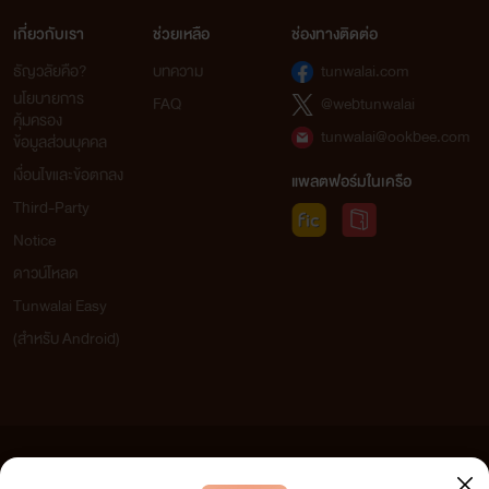
เกี่ยวกับเรา
ช่วยเหลือ
ช่องทางติดต่อ
ธัญวลัยคือ?
บทความ
tunwalai.com
นโยบายการ
FAQ
@webtunwalai
คุ้มครอง
tunwalai@ookbee.com
ข้อมูลส่วนบุคคล
เงื่อนไขและข้อตกลง
แพลตฟอร์มในเครือ
Third-Party
Notice
ดาวน์โหลด
Tunwalai Easy
(สำหรับ Android)
ข้อความที่ท่านได้อ่านจากเว็บไซต์นี้เกิดจากการเขียนโดยสาธารณชนและเผยแพร่โดยอัตโนมัติ ผู้ดูแล