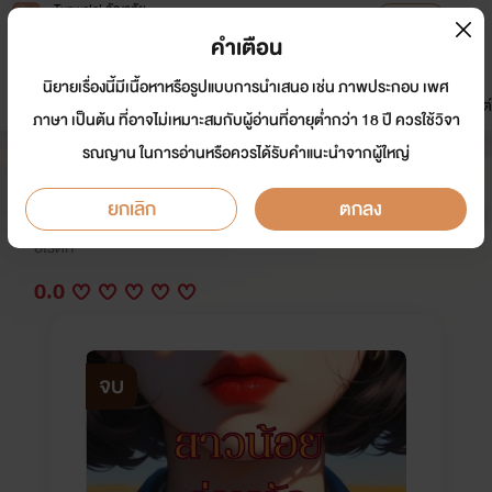
Tunwalai ธัญวลัย
เปิดแอป
เพื่อประสบการณ์ที่ดีกว่าบนมือถือ
คำเตือน
เข้าสู่ระบบ
นิยายเรื่องนี้มีเนื้อหาหรือรูปแบบการนำเสนอ เช่น ภาพประกอบ เพศ
มาใหม่
หน้าแรก
นิยาย
อีบุ๊ก
การ์ตูน
ดรีมแชท
ธัญลิสต์
ภาษา เป็นต้น ที่อาจไม่เหมาะสมกับผู้อ่านที่อายุต่ำกว่า 18 ปี ควรใช้วิจา
รณญาน ในการอ่านหรือควรได้รับคำแนะนำจากผู้ใหญ่
สาวน้อยร่านรัก (END)
ยกเลิก
ตกลง
นักเขียน:
กีฏยา
อีโรติก
0.0
จบ