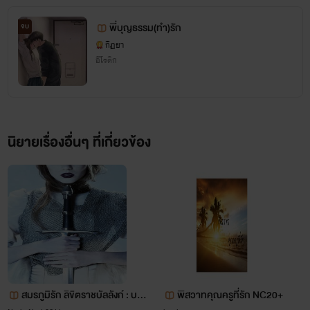
พี่บุญธรรม(ทำ)รัก
จบ
กีฏยา
อีโรติก
นิยายเรื่องอื่นๆ ที่เกี่ยวข้อง
1.ลีลารัญจวน
บารอน ครูซ ตัดสินใจประมูลลีลาวดีมาเพื่อรองรับความใคร่ แต่ไฟรักเกิดโดยที่เขาไม่ปราถนาด้วย
สมรภูมิรัก ลิขิตราชบัลลังก์ : บท
พิสวาทคุณครูที่รัก NC20+
ซ้ำ!!