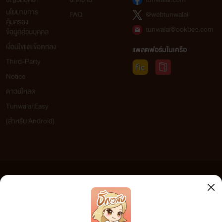
นโยบายการ
FAQ
@webtunwalai
คุ้มครอง
tunwalai@ookbee.com
ข้อมูลส่วนบุคคล
เงื่อนไขและข้อตกลง
แพลตฟอร์มในเครือ
Third-Party
Notice
ดาวน์โหลด
Tunwalai Easy
(สำหรับ Android)
ข้อความที่ท่านได้อ่านจากเว็บไซต์นี้เกิดจากการเขียนโดยสาธารณชนและเผยแพร่โดยอัตโนมัติ ผู้ดูแล
เว็บไซต์แห่งนี้ไม่ได้เห็นด้วยและไม่ขอรับผิดชอบต่อข้อความใดๆ ทั้งสิ้น ดังนั้นผู้อ่านทุกท่านโปรดใช้
วิจารณญาณในการกลั่นกรองด้วยตนเอง และหากท่านพบข้อความใดๆ ที่ขัดต่อกฎหมายและศีลธรรม
กรุณาแจ้งมาที่ tunwalai@ookbee.com เพื่อทีมงานจะได้ดำเนินการในทันที ทั้งนี้ ทางเว็บไซต์ขอสงวน