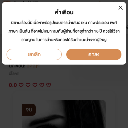
Tunwalai ธัญวลัย
เปิดแอป
เพื่อประสบการณ์ที่ดีกว่าบนมือถือ
คำเตือน
เข้าสู่ระบบ
นิยายเรื่องนี้มีเนื้อหาหรือรูปแบบการนำเสนอ เช่น ภาพประกอบ เพศ
มาใหม่
หน้าแรก
นิยาย
อีบุ๊ก
การ์ตูน
ดรีมแชท
ธัญลิสต์
ภาษา เป็นต้น ที่อาจไม่เหมาะสมกับผู้อ่านที่อายุต่ำกว่า 18 ปี ควรใช้วิจา
รณญาน ในการอ่านหรือควรได้รับคำแนะนำจากผู้ใหญ่
- จบ - Shade OF Gray ร้อนรัก รัก
ร้อน (นิยายชุด SEXY Shade)
ยกเลิก
ตกลง
นักเขียน:
อติญา
อีโรติก
0.0
จบ