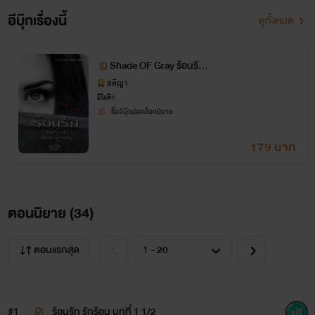
อีบุ๊กเรื่องนี้
ดูทั้งหมด
Shade OF Gray ร้อนรัก รั
กร้อน
อติญา
อีโรติก
ซื้ออีบุ๊กปลดล็อกนิยาย
179 บาท
ตอนนิยาย (
34
)
ตอนแรกสุด
#1
ร้อนรัก รักร้อน บทที่ 1 1/2