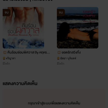
จบ
จบ
คืนร้อนซ่อนพิศวาส By หฤหรรษ์
ยอดรักสวิงกิ้ง
(ซีรีส์ชุด Christmas Romance)
รวิญาดา
มัสยา บุรินทร์
อีโรติก
อีโรติก
💘🔞
แสดงความคิดเห็น
กรุณาเข้าสู่ระบบเพื่อแสดงความคิดเห็น