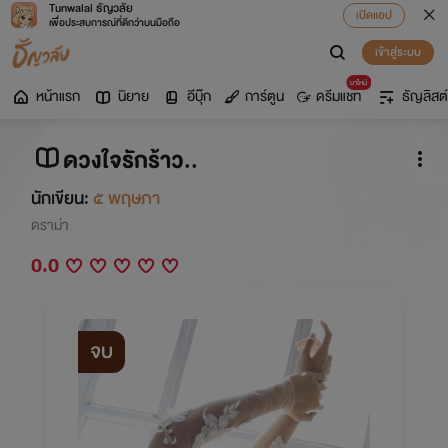
Tunwalai ธัญวลัย
เปิดแอป
เพื่อประสบการณ์ที่ดีกว่าบนมือถือ
เข้าสู่ระบบ
มาใหม่
หน้าแรก
นิยาย
อีบุ๊ก
การ์ตูน
ดรีมแชท
ธัญลิสต์
ดวงใจรักร้าว..
นักเขียน:
๕ พฤษภา
ดราม่า
0.0
จบ