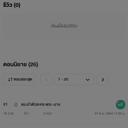
รีวิว (0)
แหลกสลาย...
น้ำตาและการจากลาชั่วชีวิตคือหนทางที่เธอเลือก..
เรื่องนี้ยังไม่มีรีวิว
“เดซี่จะคืนทุกอย่างให้พี่ แม้แต่ลมหายใจเดซี่ก็จะคืนให้ ลา
ก่อนคะพี่ซันสุดที่รักของหนู...”
=br=
ตอนนิยาย (
26
)
ต่อให้เธอ “ตาย” ฉันก็ไม่มีวันรักเธอ.. ดาริกา!!
ตอนแรกสุด
เพียงเพราะคิดว่าเธอคือของตายที่ไม่สามารถอยู่ได้ถ้าหาก
ไม่มีเขา ทำให้เขาชะล่าใจ...
#1
แนะนำตัวละคร พระ-นาง
คิดได้ในวันที่สายเกินไปจนไม่อาจจะไคว้คว้าเธอกลับคืนมาได้
3.4k
1
2 หน้า
27 พ.ย. 2564 11:05 น.
อย่างใจหวัง....