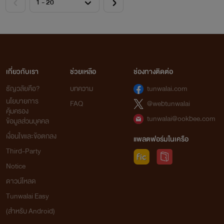
เกี่ยวกับเรา
ช่วยเหลือ
ช่องทางติดต่อ
ธัญวลัยคือ?
บทความ
tunwalai.com
นโยบายการ
FAQ
@webtunwalai
คุ้มครอง
tunwalai@ookbee.com
ข้อมูลส่วนบุคคล
เงื่อนไขและข้อตกลง
แพลตฟอร์มในเครือ
Third-Party
Notice
ดาวน์โหลด
Tunwalai Easy
(สำหรับ Android)