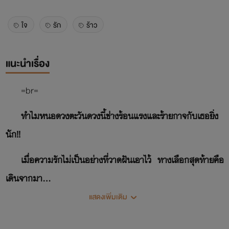
ใจ
รัก
ร้าว
แนะนำเรื่อง
=br=
ทำไมหนอดวงตะวันดวงนี้ช่างร้อนแรงและร้ายกาจกับเธอยิ่ง
นัก!!
เมื่อความรักไม่เป็นอย่างที่วาดฝันเอาไว้ ทางเลือกสุดท้ายคือ
เดินจากมา...
แสดงเพิ่มเติม
ผู้ชายที่ใจร้ายเสมอต้นเสมอปลายแต่เธอก็ยังเลือกที่จะอยู่กับ
เขา.. จนวันหนึ่งความอดทนนั้นขาดสะบั้นลงพร้อมกับหัวใจที่