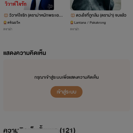
วิวาห์ใจรัก (ดราม่าหนักพระเอกเ
ดวงใจที่ถูกลืม (ดราม่า) จบแล้ว
ลว)(จบ)
ศรัณยวัต
Lantana / Pakakrong
ดราม่า
ดราม่า
แสดงความคิดเห็น
กรุณาเข้าสู่ระบบเพื่อแสดงความคิดเห็น
เข้าสู่ระบบ
ความคิดเห็นทั้งหมด (
121
)