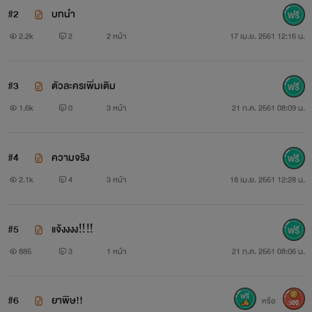
#2
บทนำ
“ทำไม ทำไมหนูต้องทำแบบนี้ ทำไมหนูถึงทิ้งพี่ไปแบบนี้..
2.2k
2
2 หน้า
17 เม.ย. 2561 12:16 น.
อึกก!!”
=br=
#3
ตัวละครเพิ่มเติม
1.6k
0
3 หน้า
21 ก.ค. 2561 08:09 น.
อ่านเพื่อความบันเทิงห้ามคัดลอกหรือ
ดัดแปลงแก้ไขโดยไม่ได้รับอนุญาติ# ‼️‼️
#4
ความจริง
2.1k
4
3 หน้า
18 เม.ย. 2561 12:28 น.
#5
แจ้งงงง‼️‼️
885
3
1 หน้า
21 ก.ค. 2561 08:06 น.
#6
ยาพิษ!!
หรือ
300