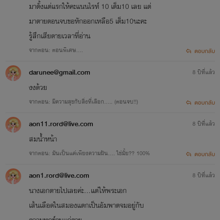
มาตั้งแต่แรกให้คะแนนไรท์ 10 เต็ม10 เลย แต่
มาตายตอนจบขอหักออกเหลือ5 เต็ม10นะคะ
รู้สึกเสียดายเวลาที่อ่าน
จากตอน: ตอนพิเศษ....
ตอบกลับ
darunee@gmail.com
8 ปีที่แล้ว
งงด้วย
จากตอน: มีความสุขกับสิ่งที่เลือก..... (ตอนจบ!!)
ตอบกลับ
aon11.rord@live.com
8 ปีที่แล้ว
สมน้ำหน้า
จากตอน: มันเป็นแค่เพียงความฝัน.... ใช่มั้ย?? 100%
ตอบกลับ
aon1.rord@live.com
8 ปีที่แล้ว
นางเอกตายไปเลยค่ะ...แต่ให้พระเอก
เส้นเลือดในสมองแตกเป็นอัมพาตจมอยู่กับ
ความทุกข์จนแก่ตาย