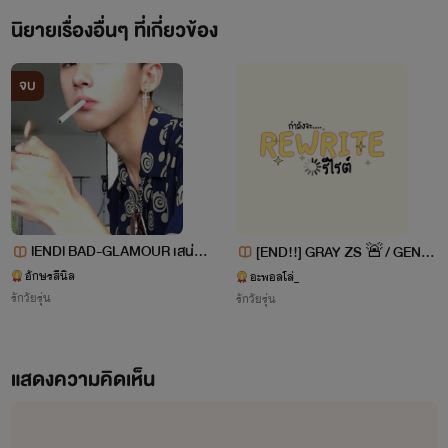
นิยายเรื่องอื่นๆ ที่เกี่ยวข้อง
จบ
ใครชอบนิยายไรท์ก็สนับสนุนกันเยอะๆน้า ไรท์จะมีกำลังใจ
lENDl BAD-GLAMOUR เสน่ห์รั
[END!!] GRAY ZS 🚨/ GENTL
มากๆเลย ติดตามเข้าไปอ่านกันเยอะๆน้า
กร้าย นายดีเดย์! (D-DAY x NA
E GUY (20+)**กำลังแก้คำผิด**
อักษรสีนิล
อะพอลโล่_
💖💕
รักวัยรุ่น
DEAR) 18+
รักวัยรุ่น
แสดงความคิดเห็น