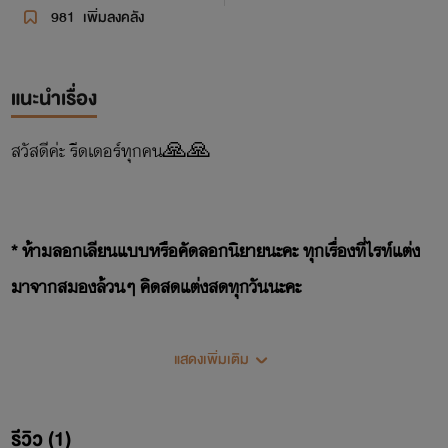
981
เพิ่มลงคลัง
แนะนำเรื่อง
สวัสดีค่ะ รีดเดอร์ทุกคน🙏🙏
* ห้ามลอกเลียนแบบหรือคัดลอกนิยายนะคะ ทุกเรื่องที่ไรท์แต่ง
มาจากสมองล้วนๆ คิดสดแต่งสดทุกวันนะคะ
แสดงเพิ่มเติม
อย่าลืม!! ช่วยติดตามไรท์เยอะๆนะคะ สนับสนุนไรท์ด้วยนะคะ
🙏🙏🙏
รีวิว (1)