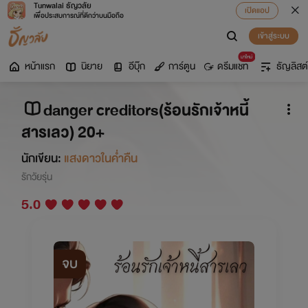
Tunwalai ธัญวลัย
เปิดแอป
เพื่อประสบการณ์ที่ดีกว่าบนมือถือ
เข้าสู่ระบบ
มาใหม่
หน้าแรก
นิยาย
อีบุ๊ก
การ์ตูน
ดรีมแชท
ธัญลิสต์
danger creditors(ร้อนรักเจ้าหนี้
สารเลว) 20+
นักเขียน:
แสงดาวในค่ำคืน
รักวัยรุ่น
5.0
จบ