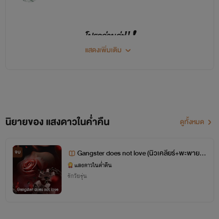
โปรดอ่านค่ะ‼️❗️
แสดงเพิ่มเติม
สวัสดีค่ะ รีดเดอร์ของเราทุกคน🙏🙏
ตอนนี้ไรท์มีช่องทางให้อ่านนิยายทั้งหมด 2❗️ ช่องทาง
นิยายของ แสงดาวในค่ำคืน
ดูทั้งหมด
ด้วยกันนะคะ ไรท์แต่งเองด้วยน้า
ช่องที่ 2💢❗️ ก็คือ
Gangster does not love (นิวเคลียร์+พะพาย)1
จบ
8+
แสงดาวในค่ำคืน
แสงดาวในค่ำคืน Ver.2
รักวัยรุ่น