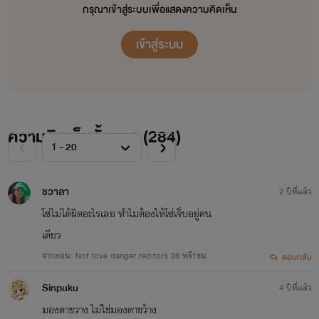
กรุณาเข้าสู่ระบบเพื่อแสดงความคิดเห็น
ห้ามลอกเลียนแบบหรือคัดลอกเนื้อเรื่อง
❌⚠️
นิยายเด็ดขาด!!
⚠️❌
เข้าสู่ระบบ
🌟🌟🌟🌟🌟🌟🌟🌟🌟🌟🌟🌟🌟
🌟🌟🌟🌟🌟🌟
ความคิดเห็นทั้งหมด (
284
)
อย่าลืม!! ช่วยติดตามไรท์เยอะๆนะคะ สนับสนุนไรท์ด้วย
ถึงไรท์จะมือใหม่ไรท์ก็จะพยายามพัฒนาการแต่งไปเรื่อย
นะคะ
ชวาลา
2 ปีที่แล้ว
โซ่ไม่ได้ผิดอะไรเลย ทำไมต้องให้โซ่เจ็บอยู่คน
เดียว
ขอบคุณที่สนับสนุนนะคะ
จากตอน: Not love danger reditors 28 ฟรี1ชม.
ตอบกลับ
Sinpuku
4 ปีที่แล้ว
🙏🙏🙏💕💕💕💕💕💕🙏🙏🙏🙏🙏🙏💕💕💕💕💕🙏🙏
มองตาขวาง ไม่ใช่มองตาขว้าง