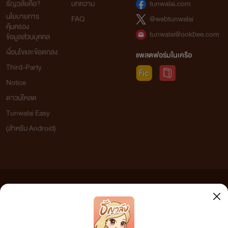
ธัญวลัยคือ?
บทความ
tunwalai.com
นโยบายการ
FAQ
@webtunwalai
คุ้มครอง
tunwalai@ookbee.com
ข้อมูลส่วนบุคคล
เงื่อนไขและข้อตกลง
แพลตฟอร์มในเครือ
Third-Party
Notice
ดาวน์โหลด
Tunwalai Easy
(สำหรับ Android)
ข้อความที่ท่านได้อ่านจากเว็บไซต์นี้เกิดจากการเขียนโดยสาธารณชนและเผยแพร่โดยอัตโนมัติ ผู้ดูแล
เว็บไซต์แห่งนี้ไม่ได้เห็นด้วยและไม่ขอรับผิดชอบต่อข้อความใดๆ ทั้งสิ้น ดังนั้นผู้อ่านทุกท่านโปรดใช้
วิจารณญาณในการกลั่นกรองด้วยตนเอง และหากท่านพบข้อความใดๆ ที่ขัดต่อกฎหมายและศีลธรรม
กรุณาแจ้งมาที่ tunwalai@ookbee.com เพื่อทีมงานจะได้ดำเนินการในทันที ทั้งนี้ ทางเว็บไซต์ขอสงวน