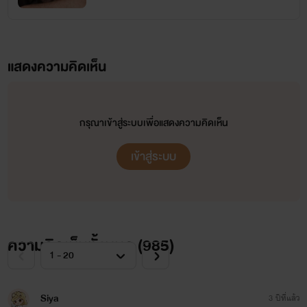
แต่งตอนว่างจากการฝึกงานช่วงเรียน
ปีที่ 3 ใกล้จะจบ ซึ่งเป็นเรื่องที่สองและ
มันก็ประสบผลสำเร็จ ทุกคนได้อ่าน
แสดงความคิดเห็น
นิยายของไรท์และไรท์เองก็ได้รับคอม
เม้นต์มากมาย เป็นกำลังใจให้ไรท์
กรุณาเข้าสู่ระบบเพื่อแสดงความคิดเห็น
จนถึงทุกวันนี้ อยากขอบคุณโอกาส
เข้าสู่ระบบ
จากทุกคนที่เปิดให้ไรท์และทำให้ไรท์
ได้พัฒนาฝีมือมาเรื่อยๆจนตอนนี้มี
นิยายที่เป็นของตัวเอง 10 เรื่องแล้ว
ขอคุณนะคะที่ยังรักและชื่นชอบใน
ความคิดเห็นทั้งหมด (
985
)
การแต่งของไรท์และให้กำลังใจไรท์
เสมอมา 💖
Siya
3 ปีที่แล้ว