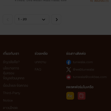
จากตอน: บทนำพระเอก คนอยากมีเมีย รีไรท์
ตอบกลับ (1)
เกี่ยวกับเรา
ช่วยเหลือ
ช่องทางติดต่อ
ธัญวลัยคือ?
บทความ
tunwalai.com
นโยบายการ
FAQ
@webtunwalai
คุ้มครอง
tunwalai@ookbee.com
ข้อมูลส่วนบุคคล
เงื่อนไขและข้อตกลง
แพลตฟอร์มในเครือ
Third-Party
Notice
ดาวน์โหลด