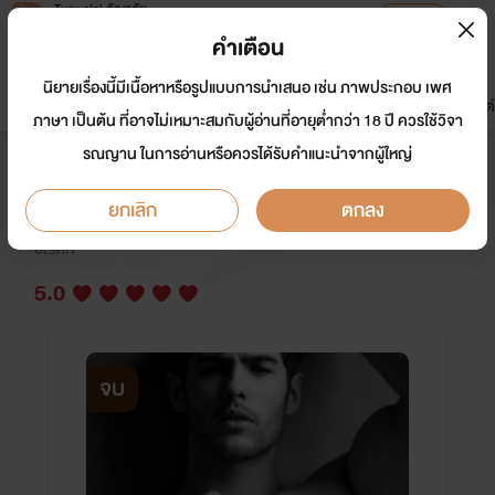
Tunwalai ธัญวลัย
เปิดแอป
เพื่อประสบการณ์ที่ดีกว่าบนมือถือ
คำเตือน
เข้าสู่ระบบ
นิยายเรื่องนี้มีเนื้อหาหรือรูปแบบการนำเสนอ เช่น ภาพประกอบ เพศ
มาใหม่
หน้าแรก
นิยาย
อีบุ๊ก
การ์ตูน
ดรีมแชท
ธัญลิสต์
ภาษา เป็นต้น ที่อาจไม่เหมาะสมกับผู้อ่านที่อายุต่ำกว่า 18 ปี ควรใช้วิจา
รณญาน ในการอ่านหรือควรได้รับคำแนะนำจากผู้ใหญ่
คนโหดอยากมีเมีย มี E-book แล้วค่ะ
ยกเลิก
ตกลง
นักเขียน:
วิหคเหินลม
อีโรติก
5.0
จบ