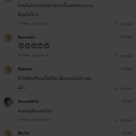
ง่ายเกินไปนะอะไรจะไวขนาดนั้นแสดงออกแบบ
คืออะไรก็ง่าย
**** ผลงานของไรท์ ****
จากตอน: Episode 3
ตอบกลับ
Nonnava
4 ปีที่แล้ว
😍😍😍😍😍
ยัยจอมยั่วหวานใจนาย
จากตอน: Episode 9
ตอบกลับ
มาเฟีย
(กำลังรีไรท์)
Nannan
4 ปีที่แล้ว
ที่จริงติดเหรียญก็ได้นี่ค่ะ เซ็งเลยคงไม่อ่านค่อ
แล้ว
ตอบกลับ
หวานใจคุณป๋ามาเฟียโหด
(The
Aornet@19
5 ปีที่แล้ว
End)
ตายบนเตียงเลย555
จากตอน: Episode 13
ตอบกลับ
ยัยน่ารักคว้าหัวใจนายมาเฟีย
(The
ฟิว ชิว
7 ปีที่แล้ว