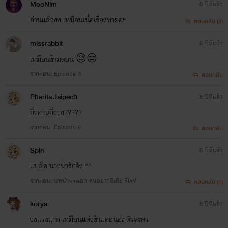
MooNim
8 ปีที่แล้ว
อ่านแล้วงง เหมือนเนื้อเรื่องหายอะ
ตอบกลับ (2)
หวานใจนายหัวมาดเข้ม
(จบแล้ว)
missrabbit
8 ปีที่แล้ว
เหมือนข้ามตอน 😥😑
จากตอน: Episode 3
ตอบกลับ
ตื้อรักนายมาดนิ่ง
(กำลังแต่ง)
Pharita Jaipech
8 ปีที่แล้ว
ยิ่งอ่านยิ่งงง?????
จากตอน: Episode 6
ตอบกลับ
Spin
8 ปีที่แล้ว
แบล็ค นางน่ารักจัง ^^
จากตอน: บทนำพระเอก คนอยากมีเมีย รีไรท์
ตอบกลับ (1)
korya
8 ปีที่แล้ว
งงแรงมาก เหมือนแต่งข้ามตอนอ่ะ ตัวละคร