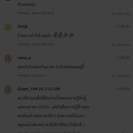
ทำเลยยยย
จากตอน: สอบถามนักอ่าน
ตอบกลับ
ZoGii
8 ปีที่แล้ว
ถ้าอยากทำก็ทำเลยจ้า ✌️✌️🎉🎉
จากตอน: สอบถามนักอ่าน
ตอบกลับ
nana_p
8 ปีที่แล้ว
อ่อยกันไปอ่อยกันมาค่ะ น่ารักชะมัดเลยคู่นี้
จากตอน: Episode 1
ตอบกลับ
Guest_184.22.113.128
8 ปีที่แล้ว
เอาจริงๆแบล็คนี่คือส่วนนึงของความรู้สึกผู้
แต่งเปล่าคะ 55555. แต่มันคือความรู้สึกของ
คนที่จะเข้าเลขสามจริงๆ มันควรจะถึงเวลา
หยุดแล้วเดินหน้าหาสิ่งดีๆทีคิดว่าใช่สักที :)