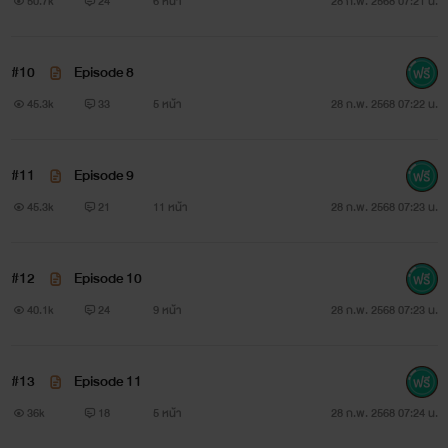
50.7k
24
6 หน้า
28 ก.พ. 2568 07:21 น.
มีเนื้อหาคำหยาบ ชอบไม่ชอบยังไงก็คอมเม้นต์บอกไรท์ได้เลยนะ
#10
Episode 8
คะ เรื่องนี้เป็นแนวแรกที่ไรท์เพิ่งลองแต่งเช่นกัน
45.3k
33
5 หน้า
28 ก.พ. 2568 07:22 น.
แนววัยรุ่นอีโรติก ใช้คำไม่สุภาพไม่เหมาะสมยังไงก็ขออภัยด้วยนะ
คะ^_^
#11
Episode 9
45.3k
21
11 หน้า
28 ก.พ. 2568 07:23 น.
ขออนุญาตเจ้าของภาพน่ะคร้าา เนื้อหาและสถานที่ต่างๆเกิดจาก
การจินตนการของผู้แต่งล้วนๆ
#12
Episode 10
สุดท้ายนี้ขออนุญาตแปะเพจนิยายหน่อยนะคะสารมารถเข้าไป
40.1k
24
9 หน้า
28 ก.พ. 2568 07:23 น.
ทักทายพูดคุยและทวงนิยายกันได้นะคะ
#13
Episode 11
😘😘😘😄😄😄😁😁😁
36k
18
5 หน้า
28 ก.พ. 2568 07:24 น.