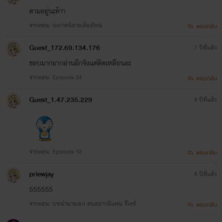
ตามอยู่นะค้าา
End)
จากตอน: ปะกาศนิยายเรื่องใหม่
ตอบกลับ
Guest_172.69.134.176
7 ปีที่แล้ว
เมียรักของคนโหด
(The End)
ชอบมากยากอ่านอีกจังแต่ติดเหลืยนอะ
จากตอน: Episode 24
ตอบกลับ
Guest_1.47.235.229
8 ปีที่แล้ว
สาวน้อยสัมผัสรัก
(The End)
จากตอน: Episode 12
ตอบกลับ
คนโหดอยากมีเมีย
(The End)
priewjay
8 ปีที่แล้ว
555555
จากตอน: บทนำนางเอก คนอยากมีแฟน รีไรท์
ตอบกลับ
เจ้าหญิงข้ามภพ
(กำลังแต่ง)