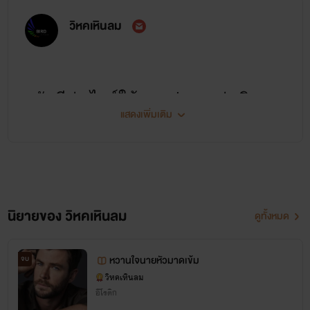
วิหคเหินลม
สวัสดีค่ะ ไรท์ใช้นามปากกาว่า วิหค
แสดงเพิ่มเติม
เหินลม เริ่มแรกในการเขียนเกิดจาก
การสะสมการเป็นนักอ่านมาหลายปี
และรู้สึกอยากเป็นคนแต่งบ้างก็เลย
ลองหัดแต่งดูสักเรื่องแต่ก็นั่นแหละค่ะ
นิยายของ วิหคเหินลม
ดูทั้งหมด
คนเราประสบการณ์การอ่านกับการ
เขียนมันต่างกันน้อยคนที่จะทำได้แต่
หวานใจนายหัวมาดเข้ม
จบ
ไรท์ก็พยายามจนในที่สุดก็เริ่มมีคน
วิหคเหินลม
อีโรติก
เข้ามาอ่านมากขึ้น โดยตอนนั้นไรท์