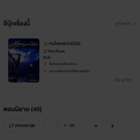
พระเอก: แบล็ค ศิวนันท์ คาเตอร์
อีบุ๊กเรื่องนี้
ดูทั้งหมด
อายุ: 28 ปี
อาชีพ: เจ้าของผับหรูชื่อดังและโรงแรม
คนโหดอยากมีเมีย
นิสัย: หนุ่มหล่อแบบเถื่อนๆพูดจาหยาบคายเป็นคนตรงและจริงใจ
วิหคเหินลม
อีโรติก
สถานะ:โสดอยากมีเมีย
ซื้ออีบุ๊กปลดล็อกนิยาย
เคยปลดล็อกนิยายได้ส่วนลดอีบุ๊ก
89 บาท
"อยากมีเมียโว้ยย!!"
ตอนนิยาย (
48
)
ตอนแรกสุด