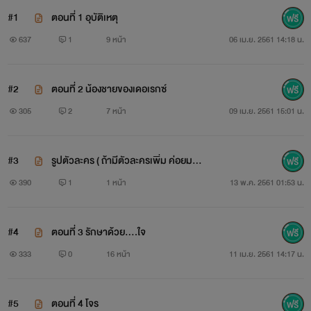
และนี่ จะเป็นภาคที่ตัวละครจะเติบโตขึ้น
#1
ตอนที่ 1 อุบัติเหตุ
ต่างจากภาคที่แล้ว ทั้งนิสัย รูปร่างเปลี่ยนไป
637
1
9 หน้า
06 เม.ย. 2561 14:18 น.
มีฉากเปลี่ยนไป แฟนตาซี ดราม่าเล็กน้อย และ มีความวาย (ใคร
#2
ตอนที่ 2 น้องชายของเดอเรกซ์
รับไม่ได้ กดออกด่วน)
305
2
7 หน้า
09 เม.ย. 2561 15:01 น.
และจะมีปม ตัวละครใหม่เข้ามา
#3
รูปตัวละคร ( ถ้ามีตัวละครเพิ่ม ค่อยมาล
งในนี้นะ)
390
1
1 หน้า
13 พ.ค. 2561 01:53 น.
#4
ตอนที่ 3 รักษาด้วย....ใจ
333
0
16 หน้า
11 เม.ย. 2561 14:17 น.
#5
ตอนที่ 4 โจร