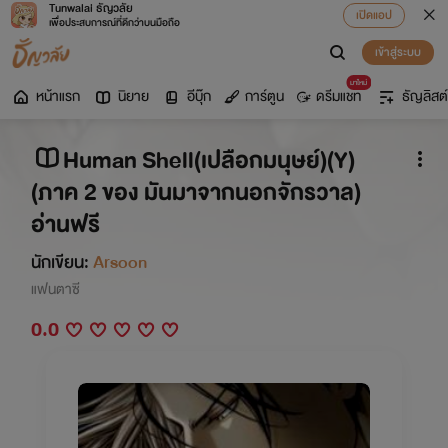
Tunwalai ธัญวลัย
เปิดแอป
เพื่อประสบการณ์ที่ดีกว่าบนมือถือ
เข้าสู่ระบบ
มาใหม่
หน้าแรก
นิยาย
อีบุ๊ก
การ์ตูน
ดรีมแชท
ธัญลิสต์
Human Shell(เปลือกมนุษย์)(Y)
(ภาค 2 ของ มันมาจากนอกจักรวาล)
อ่านฟรี
นักเขียน:
Arsoon
แฟนตาซี
0.0