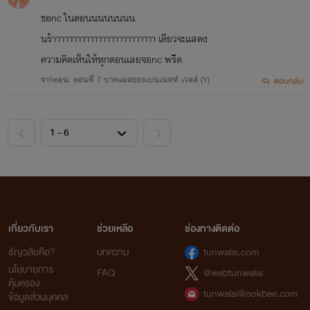
ขอnc ในตอนนนนนนนน
นร้าาาาาาาาาาาาาาาาาาาาาาาาา เดียวจะแสดง
ความคิดเห็นให้ทุกตอนเลยจอnc พรีด
จากตอน: ตอนที่ 7 บาดแผลของเบนเนทท์ เวลส์ (Y)
ตอบกลับ
เกี่ยวกับเรา
ช่วยเหลือ
ช่องทางติดต่อ
ธัญวลัยคือ?
บทความ
tunwalai.com
นโยบายการ
FAQ
@webtunwalai
คุ้มครอง
tunwalai@ookbee.com
ข้อมูลส่วนบุคคล