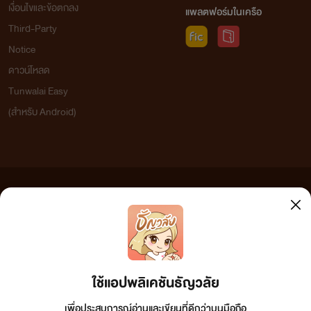
เงื่อนไขและข้อตกลง
แพลตฟอร์มในเครือ
Third-Party
Notice
ดาวน์โหลด
Tunwalai Easy
(สำหรับ Android)
ข้อความที่ท่านได้อ่านจากเว็บไซต์นี้เกิดจากการเขียนโดยสาธารณชนและเผยแพร่โดยอัตโนมัติ ผู้ดูแล
เว็บไซต์แห่งนี้ไม่ได้เห็นด้วยและไม่ขอรับผิดชอบต่อข้อความใดๆ ทั้งสิ้น ดังนั้นผู้อ่านทุกท่านโปรดใช้
วิจารณญาณในการกลั่นกรองด้วยตนเอง และหากท่านพบข้อความใดๆ ที่ขัดต่อกฎหมายและศีลธรรม
กรุณาแจ้งมาที่ tunwalai@ookbee.com เพื่อทีมงานจะได้ดำเนินการในทันที ทั้งนี้ ทางเว็บไซต์ขอสงวน
ลิขสิทธิ์ตามพระราชบัญญัติลิขสิทธิ์ (ฉบับเพิ่มเติม) พ.ศ.2558
ใช้แอปพลิเคชันธัญวลัย
เพื่อประสบการณ์อ่านและเขียนที่ดีกว่าบนมือถือ