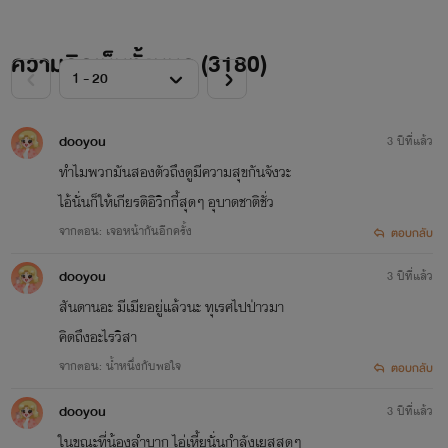
ความคิดเห็นทั้งหมด (
3180
)
dooyou
3 ปีที่แล้ว
ทำไมพวกมันสองตัวถึงดูมีความสุขกันจังวะ
ไอ้นั่นก็ให้เกียรติอิวิกกี้สุดๆ อุบาดชาติชั่ว
จากตอน: เจอหน้ากันอีกครั้ง
ตอบกลับ
dooyou
3 ปีที่แล้ว
สันดานอะ มีเมียอยู่แล้วนะ ทุเรศไปป่าวมา
คิดถึงอะไรวิสา
จากตอน: น้ำหนึ่งกับพอใจ
ตอบกลับ
dooyou
3 ปีที่แล้ว
ในขณะที่น้องลำบาก ไอ่เหี้ยนั่นกำลังเยสสดๆ