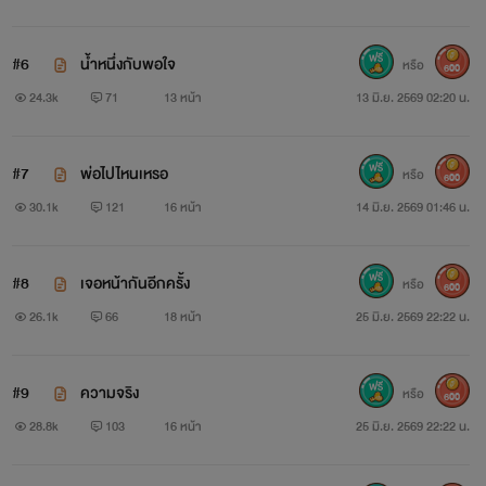
ฝากนิยายเรื่องนี้ไว้ในอ้อมใจรีดทุกคนด้วยนะคะ
#6
น้ำหนึ่งกับพอใจ
หรือ
600
ตอนแรก เริ่มพรุ่งนี้นะคะ
24.3k
71
13 หน้า
13 มิ.ย. 2569 02:20 น.
E bookจ้า
#7
พ่อไปไหนเหรอ
หรือ
600
http://www.mebmarket.com/index.php?
30.1k
121
16 หน้า
14 มิ.ย. 2569 01:46 น.
action=BookDetails&data=YToyOntzOjc6InVzZXJfaWQiO3M6
#8
เจอหน้ากันอีกครั้ง
หรือ
600
26.1k
66
18 หน้า
25 มิ.ย. 2569 22:22 น.
#9
ความจริง
หรือ
600
28.8k
103
16 หน้า
25 มิ.ย. 2569 22:22 น.