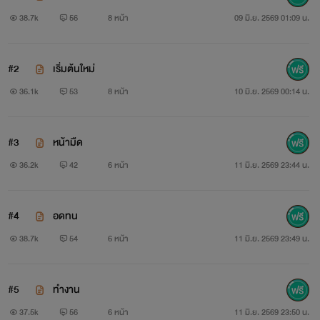
38.7k
56
8 หน้า
09 มิ.ย. 2569 01:09 น.
วิสาขา
คนที่เธอรัก เขาได้ทิ้งเธอไปมีรักใหม่ ในลมหายใจที่เหลืออยู่มี
#2
เริ่มต้นใหม่
เพียงลูกน้อยเท่านั้นที่จะรัก ดูแล ปกป้องเค้า จะเป็นทั้งพ่อและ
36.1k
53
8 หน้า
10 มิ.ย. 2569 00:14 น.
แม่ให้ลูกในคราวเดียวกัน
#3
หน้ามืด
ภัคดนัย
36.2k
42
6 หน้า
11 มิ.ย. 2569 23:44 น.
เขาเป็นคนบอกเลิกเธอ แต่ภายในใจกลับมีเธอไม่เคยเสื่อมคลาย
และที่สำคัญเขาและเธอมีลูกน้อยด้วยกัน เขาเป็นคนทำให้เธอ
#4
อดทน
เสียใจ เขาจะชดใช้ความผิดนี้ด้วยตัวเขาเอง
38.7k
54
6 หน้า
11 มิ.ย. 2569 23:49 น.
วิกกี้
#5
ทำงาน
ภาคเป็นของฉัน มีลูกด้วยกันแล้วไง ฉันไม่สน
37.5k
56
6 หน้า
11 มิ.ย. 2569 23:50 น.