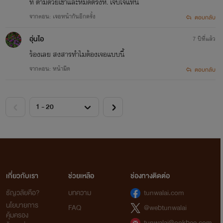
ที ตามด้วยเข้าและหมัดตรงหึ. เจ็บใจแทน
จากตอน: เจอหน้ากันอีกครั้ง
ตอบกลับ
อุ่นไอ
7 ปีที่แล้ว
ร้องเลย สงสารทำไมต้องเจอแบบนี้
จากตอน: หน้ามืด
ตอบกลับ
เกี่ยวกับเรา
ช่วยเหลือ
ช่องทางติดต่อ
ธัญวลัยคือ?
บทความ
tunwalai.com
นโยบายการ
FAQ
@webtunwalai
คุ้มครอง
tunwalai@ookbee.com