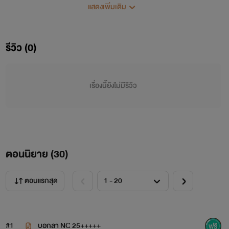
ใหม่ พี่รักเธอคนนั้น พี่ขอโทษนะ"คำพูดที่เขาพูออกมามีันเหมือน
แสดงเพิ่มเติม
มีมีดพันเล่มกรีดเข้ากลางใจเธอ วิสาแทบจะทรงตัวไม่อยู่กับคำที่
คนรักของเธอพูดออกมา น้ำตาไหลริน เธอเจ็บ เจ็บที่หัวใจด้าน
รีวิว (0)
ซ้าย
เรื่องนี้ยังไม่มีรีวิว
"วิสา...ได้ยินพี่ไหม แล้วเรื่องที่จะบอกพี่.."
"ไม่มีอะไรค่ะ"เธอพูดจบเขาพูดไม่กี่คำ ตัดสายเธอทิ้งทันที
เธอวางโทรศัพท์ลงกับพื้น มือทั้งสองข้างกุมท้องของตัวเองไว้
ตอนนิยาย (
30
)
"พี่ภาค วิสาท้อง ท้องลูกของเรา"เธอพูดออกมา แต่เขาคง
ไม่ได้ยิน "ลูกจ๋า ต่อไปเราจะมีกันแค่สองคนนะคะ"เธอพูดกับลูก
ตอนแรกสุด
น้อยในท้องทั้งน้ำตา
ตัวละคร
#1
บอกลา NC 25+++++