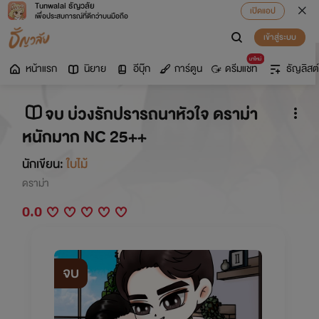
Tunwalai ธัญวลัย
เปิดแอป
เพื่อประสบการณ์ที่ดีกว่าบนมือถือ
เข้าสู่ระบบ
มาใหม่
หน้าแรก
นิยาย
อีบุ๊ก
การ์ตูน
ดรีมแชท
ธัญลิสต์
จบ บ่วงรักปรารถนาหัวใจ ดราม่า
หนักมาก NC 25++
นักเขียน:
ใบไม้
ดราม่า
0.0
จบ