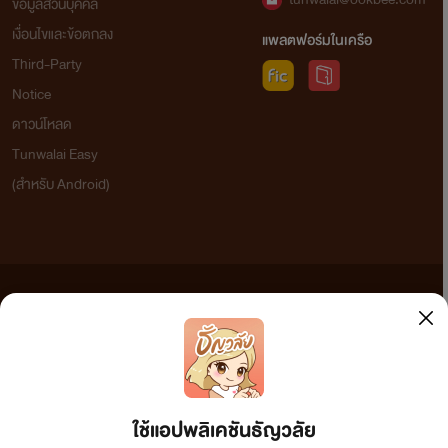
ข้อมูลส่วนบุคคล
เงื่อนไขและข้อตกลง
แพลตฟอร์มในเครือ
Third-Party
Notice
ดาวน์โหลด
Tunwalai Easy
(สำหรับ Android)
ข้อความที่ท่านได้อ่านจากเว็บไซต์นี้เกิดจากการเขียนโดยสาธารณชนและเผยแพร่โดยอัตโนมัติ ผู้ดูแล
เว็บไซต์แห่งนี้ไม่ได้เห็นด้วยและไม่ขอรับผิดชอบต่อข้อความใดๆ ทั้งสิ้น ดังนั้นผู้อ่านทุกท่านโปรดใช้
วิจารณญาณในการกลั่นกรองด้วยตนเอง และหากท่านพบข้อความใดๆ ที่ขัดต่อกฎหมายและศีลธรรม
กรุณาแจ้งมาที่ tunwalai@ookbee.com เพื่อทีมงานจะได้ดำเนินการในทันที ทั้งนี้ ทางเว็บไซต์ขอสงวน
ลิขสิทธิ์ตามพระราชบัญญัติลิขสิทธิ์ (ฉบับเพิ่มเติม) พ.ศ.2558
ใช้แอปพลิเคชันธัญวลัย