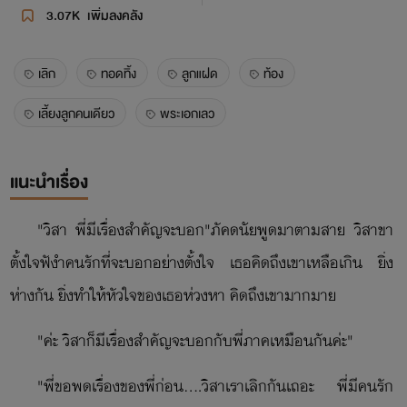
3.07K
เพิ่มลงคลัง
เลิก
ทอดทิ้ง
ลูกแฝด
ท้อง
เลี้ยงลูกคนเดียว
พระเอกเลว
แนะนำเรื่อง
"วิสา พี่มีเรื่องสำคัญจะบอก"ภัคดนัยพูดมาตามสาย วิสาขา
ตั้งใจฟังำคนรักที่จะบอกอย่างตั้งใจ เธอคิดถึงเขาเหลือเกิน ยิ่ง
ห่างกัน ยิ่งทำให้หัวใจของเธอห่วงหา คิดถึงเขามากมาย
"ค่ะ วิสาก็มีเรื่องสำคัญจะบอกกับพี่ภาคเหมือนกันค่ะ"
"พี่ขอพูดเรื่องของพี่ก่อน....วิสาเราเลิกกันเถอะ พี่มีคนรัก