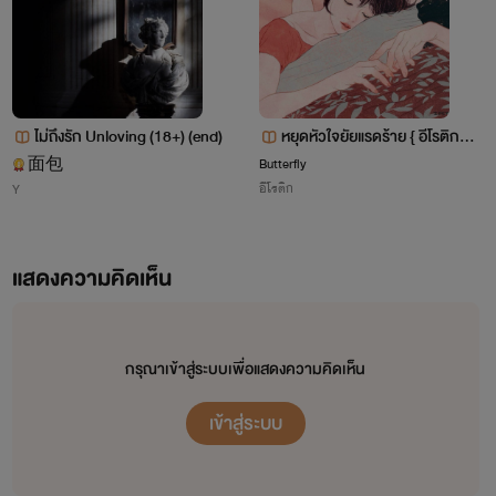
ไม่ถึงรัก Unloving (18+) (end)
หยุดหัวใจยัยแรดร้าย { อีโรติก&ด
ราม่า } NC 20 + ( อ่านฟรี ไม่ติด
Butterfly
面包
อีโรติก
Y
เหรียญ ) จบแล้ว END
แสดงความคิดเห็น
กรุณาเข้าสู่ระบบเพื่อแสดงความคิดเห็น
เข้าสู่ระบบ