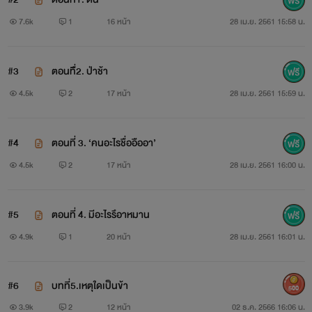
แม้เบื้องหน้าพันดาวจะเป็นสาวห้าญไม่มีใครกล้าเข้าใจ แต่
7.6k
1
16 หน้า
28 เม.ย. 2561 15:58 น.
เธอมีคนที่แอบปลื้ม เป็นเพื่อนนักแสดงรุ่นราวคราวเดียวกัน แต่
ตอนนี้เขากลายเป็นพระเอกละครคิวทองไปแล้ว พันดาวได้รับว่า
#3
ตอนทืี่2. ป่าช้า
จ้างให้เดินทางไปประเทศจีน ขณะที่รับบทแทนนางเอกที่แสนดี
4.5k
2
17 หน้า
28 เม.ย. 2561 15:59 น.
ม้าที่เธอขี่เกิดพยศทำให้เธอตกลงหลังม้า
....
#4
ตอนที่ 3. ‘คนอะไรชื่ออืออา’
4.5k
2
17 หน้า
28 เม.ย. 2561 16:00 น.
พันดาวฟื้นตื่นมาอยู่ในร่างเด็กสาวอายุสิบหกนามว่า เหมย
ซิง เมืองที่พันดาวไม่รู้จัก ทุกอย่างประหลาดไปหมด เมื่อส่อง
#5
ตอนที่ 4. มีอะไรรึอาหมาน
กระจกดูใบหน้าตัวเองก็เห็นว่าเหมยซิงมีใบหน้าพิมพ์เดียวกับพัน
4.9k
1
20 หน้า
28 เม.ย. 2561 16:01 น.
ดาว เป็นใบหน้าเมื่ออายุสิบหกปี ทว่าเหมยซิงก็ยังเป็นเด็กกำพร้า
ที่ถูกมารดาทิ้งไว้กับท่านลุงที่เก็บเด็กกำพร้ามาเลี้ยงถึงสี่คน แม้
#6
บทที่5.เหตุใดเป็นข้า
500
ใบหน้าพิมพ์เดียวกันแต่เหมยซิงในภพประหลาดนี้กลับมีนิสัยตรง
3.9k
2
12 หน้า
02 ธ.ค. 2566 16:06 น.