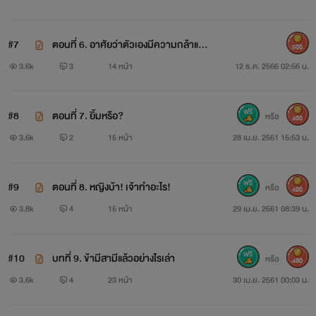
ข้ามกับพันดาวทุกอย่าง นางช่างอ่อนแอ บอบบาง เมื่อฟื้นมาใน
ร่างนี้ นางจึงต้องปรับตัวเองขนาดใหญ่ กลายเป็นคนใหม่ใครๆก็
#7
ตอนที่ 6. อาศัยว่าตัวเองมีความกล้าและ
500
ต้องตะลึ่ง
หน้ามียางอายน้อย
3.6k
3
14 หน้า
12 ธ.ค. 2566 02:56 น.
#8
ตอนที่ 7. ยิ้มหรือ?
หรือ
400
3.6k
2
15 หน้า
28 เม.ย. 2561 15:53 น.
#9
ตอนที่ 8. หญิงบ้า! เจ้าทำอะไร!
หรือ
400
3.8k
4
15 หน้า
29 เม.ย. 2561 08:39 น.
#10
บทที่ 9. ข้ามีสามีแล้วอย่างไรเล่า
หรือ
400
วางใจเถอะ ข้าไม่เห็นอะไรทั้งสิ้น
3.6k
4
23 หน้า
30 เม.ย. 2561 00:03 น.
เพลงมีนา