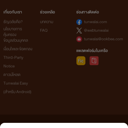
เกี่ยวกับเรา
ช่วยเหลือ
ช่องทางติดต่อ
ธัญวลัยคือ?
บทความ
tunwalai.com
นโยบายการ
FAQ
@webtunwalai
คุ้มครอง
tunwalai@ookbee.com
ข้อมูลส่วนบุคคล
เงื่อนไขและข้อตกลง
แพลตฟอร์มในเครือ
Third-Party
Notice
ดาวน์โหลด
Tunwalai Easy
(สำหรับ Android)
ข้อความที่ท่านได้อ่านจากเว็บไซต์นี้เกิดจากการเขียนโดยสาธารณชนและเผยแพร่โดยอัตโนมัติ ผู้ดูแล