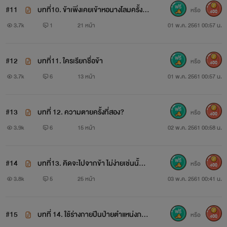
#11
บทที่10. ข้าเพิ่งเคยเข้าหอนางโลมครั้งแร
หรือ
400
www.mebmarket.com
ก
3.7k
1
21 หน้า
01 พ.ค. 2561 00:57 น.
พันดาว สตั๊นท์เกิร์ลสาววัยยี่สิบหกปี เธอเข้าวงการบันเทิง
ตั้งแต่อายุสิบแปดปี แต่ก่อนหน้านี้เธอใช้ชีวิตในค่ายมวยเล็กๆ เธอ
#12
บทที่11. ใครเรียกชื่อข้า
หรือ
400
3.7k
6
13 หน้า
01 พ.ค. 2561 00:57 น.
เป็นเด็กที่ถูกแม่เอามาทิ้งให้ลุงทองดีช่วยเลี้ยง แล้วหายไปไม่ส่ง
ข่าว ด้วยความสงสารลุงทองดีจึงเลี้ยงเหมือนลูก แต่เนื่องจาก
#13
บทที่ 12. ความตายครั้งที่สอง?
หรือ
สภาพร่างกายบอบช้ำ จึงผันตัวเองมาครูมวยแทน ประจวบกับรุ่น
400
3.9k
6
15 หน้า
02 พ.ค. 2561 00:58 น.
น้องเปิดโรงเรียนสตั๊นท์แมนให้ลุงทองดีเป็นครูสอนเทคนิกการ
ป้องกันตัวเบื้องหน้าพันดาวจะเป็นสาวห้าญไม่มีใครกล้าเข้าใกล้
#14
บทที่13. คิดจะไปจากข้า ไม่ง่ายเช่นนั้นห
หรือ
400
แต่เธอมีคนรักที่คบหาตั้งแต่อยู่โรงเรียนสอนสตั๊นท์แมนด้วยกัน
รอก ซิงเอ๋อร์
3.8k
5
25 หน้า
03 พ.ค. 2561 00:41 น.
แต่ตอนนี้เขากลายเป็นพระเอกละครสุด Hot ในวันที่ทั้งคู่เดินทาง
ไปเข้าฉากสำคัญที่ประเทศจีน พันดาวได้เห็นภาพบาดตาที่คนรัก
#15
บทที่ 14. ใช้ร่างกายปีนป่ายตำแหน่งภรร
หรือ
400
นอกใจ และวันนั้นเกิดอุบัติเหตุไม่คาดฝัน ระเบิดทำงานผิดพลาด