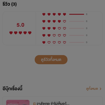
รีวิว (3)
3
0
5.0
0
พันดาว
สตั๊นท์เกิร์ลสาววัยยี่สิบหกปี เธอเข้าวงการบันเทิง
0
ตั้งแต่อายุสิบแปดปี แต่ก่อนหน้านี้เธอใช้ชีวิตในค่ายมวยเล็กๆ เธอ
0
เป็นเด็กที่ถูกแม่เอามาทิ้งให้ลุงทองดีช่วยเลี้ยง แล้วหายไปไม่ส่ง
ข่าว ตอนนั้นเอายุเพียงสิบขวบเท่านั้น ด้วยความสงสารลุงทองดีที่
ดูรีวิวทั้งหมด
เป็นอดีตนักมวยเก่า แต่เนื่องจากสภาพร่างกายสะบักสะบอมไม่
อาจเป็นนักมวยได้อย่างเดิม จึงผันตัวเองมาครูมวยแทน ประจวบ
กับรุ่นน้องเปิดโรงเรียนสตั๊นแมนให้ลุงทองดีเป็นครูสอนเทคนิ
อีบุ๊กเรื่องนี้
ดูทั้งหมด
กการป้องกันตัว
วางใจเถอะ ข้าไม่เห็นอะไรทั้