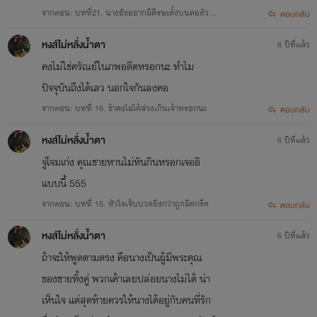
จากตอน: บทที่21. นางยังอยากมีศีรษะตั้งบนคอตัวเอ
ตอบกลับ
งอยู่นี่นะ
หงส์ไม่หลั่งน้ำตา
6 ปีที่แล้ว
คงไม่ใช่ศรัณย์ในภพอดีตหรอกนะ ทำไม
ปัจจุบันถึงได้เลว นอกใจกันลงคอ
จากตอน: บทที่ 16. ข้าคงไม่ได้ล่วงเกินเจ้าหรอกนะ
ตอบกลับ
หงส์ไม่หลั่งน้ำตา
6 ปีที่แล้ว
จู่โจมเก่ง คุณชายหานไม่ทันกินหรอกเจออิ
แบบนี้ 555
จากตอน: บทที่ 15. หัวใจเจ็บปวดยิ่งกว่าถูกมีดกรีด
ตอบกลับ
หงส์ไม่หลั่งน้ำตา
6 ปีที่แล้ว
ถ้าจะให้พูดตามตรง คือนางเป็นผู้มีพระคุณ
ของชายทั้งคู่ พวกเค้าเลยปล่อยนางไม่ได้ น่า
เห็นใจ แต่สุดท้ายควรให้นางได้อยู่กับคนที่รัก