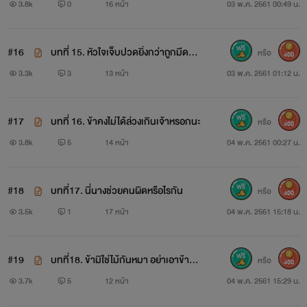
ยา
3.8k
0
16 หน้า
03 พ.ค. 2561 00:49 น.
พาให้ดวงจิตของพันดาวทะลุมิติมายังดินแดนที่ไม่มีบันทึกไว้ใน
ประวัติศาตร์ พันดาวฟื้นตื่นมาอยู่ในร่างเด็กสาวอายุสิบหกนามว่า
#16
บทที่ 15. หัวใจเจ็บปวดยิ่งกว่าถูกมีดกรี
หรือ
400
เหมยซิง เมืองที่พันดาวไม่รู้จัก ทุกอย่างประหลาดไปหมด ราวกับ
ด
3.3k
3
13 หน้า
03 พ.ค. 2561 01:12 น.
ตัวเองอยู่ในภาพยนตร์จีนกำลังภายใน พล็อตละครแนวย้อนยุค
ทะลุมิติเคยเห็นมาเยอะแล้ว แต่ทำไมหญิงสาวอย่างเธอต้องมา
#17
บทที่ 16. ข้าคงไม่ได้ล่วงเกินเจ้าหรอกนะ
หรือ
400
3.8k
5
14 หน้า
04 พ.ค. 2561 00:27 น.
ดูแลชายร่าง ‘ผัก’ อย่างเขา! รับภารกิจส่งร่างผักกลับเมืองหลวง!
บุรุษคนหนึ่งแต่งงานมีภรรยาได้หลายคนเป็นที่ยอมรับได้ แต่
#18
บทที่17. นี่นางช่วยคนผิดหรือไรกัน
หรือ
สตรีนางหนึ่งจะรักใคร่ชายสองคนไม่ได้ คิดถึงเรื่องนี้นางก็อยาก
400
3.5k
1
17 หน้า
04 พ.ค. 2561 15:18 น.
เอาหัวโขกต้นไม้ใหญ่ให้ได้สติ นางไม่ใช่หญิงมากรักสองใจนะ!
นางแค่...แค่ไม่รู้ว่าตนเองคิดอย่างไรกันแน่.
#19
บทที่18. ข้ามิใช่ไม้กันหมา อย่าเอาข้ามา
หรือ
400
บังหน้าเจ้า
3.7k
5
12 หน้า
04 พ.ค. 2561 15:29 น.