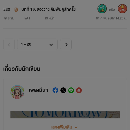
#20
บทที่ 19. ลองวางเดิมพันดูสักครั้ง
หรือ
400
3.9k
1
19 หน้า
01 ก.พ. 2567 14:25 น.
วางใจเถอะ ข้าไม่เห็นอะไรทั้งสิ้น
เกี่ยวกับนักเขียน
เพลงมีนา
www.mebmarket.com
เพลงมีนา
พันดาว สตั๊นท์เกิร์ลสาววัยยี่สิบหกปี เธอเข้าวงการบันเทิง
ตั้งแต่อายุสิบแปดปี แต่ก่อนหน้านี้เธอใช้ชีวิตในค่ายมวยเล็กๆ เธอ
เป็นเด็กที่ถูกแม่เอามาทิ้งให้ลุงทองดีช่วยเลี้ยง แล้วหายไปไม่ส่ง
แสดงเพิ่มเติม