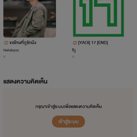
ดูแลชายร่าง ‘ผัก’ อย่างเขา! รับภารกิจส่งร่างผักกลับเมืองหลวง!
สวัสดีนักอ่านทุกท่านค่ะ
บุรุษคนหนึ่งแต่งงานมีภรรยาได้หลายคนเป็นที่ยอมรับได้ แต่
เพิ่มช่องทางติดต่อนักเขียนค่ะ หากใครเล่น TikToK
@plengmena
แอดไป
สตรีนางหนึ่งจะรักใคร่ชายสองคนไม่ได้ คิดถึงเรื่องนี้นางก็อยาก
ทักทายกันได้นะคะ
เอาหัวโขกต้นไม้ใหญ่ให้ได้สติ นางไม่ใช่หญิงมากรักสองใจนะ!
ขอโทษที่กูรักมึง
[YAOI] 17 [END]
Hellabyss
ชิวู
นางแค่...แค่ไม่รู้ว่าตนเองคิดอย่างไรกันแน่.
Y
Y
แสดงความคิดเห็น
วางใจเถอะ ข้าไม่เห็นอะไรทั้งสิ้น
เพลงมีนา
กรุณาเข้าสู่ระบบเพื่อแสดงความคิดเห็น
www.mebmarket.com
เข้าสู่ระบบ
พันดาว สตั๊นท์เกิร์ลสาววัยยี่สิบหกปี เธอเข้าวงการบันเทิง