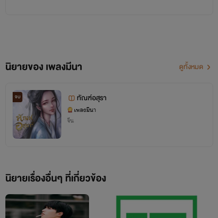
ข่าว ด้วยความสงสารลุงทองดีจึงเลี้ยงเหมือนลูก แต่เนื่องจาก
สภาพร่างกายบอบช้ำ จึงผันตัวเองมาครูมวยแทน ประจวบกับรุ่น
น้องเปิดโรงเรียนสตั๊นท์แมนให้ลุงทองดีเป็นครูสอนเทคนิกการ
ป้องกันตัวเบื้องหน้าพันดาวจะเป็นสาวห้าญไม่มีใครกล้าเข้าใกล้
นิยายของ เพลงมีนา
ดูทั้งหมด
แต่เธอมีคนรักที่คบหาตั้งแต่อยู่โรงเรียนสอนสตั๊นท์แมนด้วยกัน
แต่ตอนนี้เขากลายเป็นพระเอกละครสุด Hot ในวันที่ทั้งคู่เดินทาง
ทัณฑ์อสุรา
จบ
ไปเข้าฉากสำคัญที่ประเทศจีน พันดาวได้เห็นภาพบาดตาที่คนรัก
เพลงมีนา
จีน
นอกใจ และวันนั้นเกิดอุบัติเหตุไม่คาดฝัน ระเบิดทำงานผิดพลาด
พาให้ดวงจิตของพันดาวทะลุมิติมายังดินแดนที่ไม่มีบันทึกไว้ใน
ประวัติศาตร์ พันดาวฟื้นตื่นมาอยู่ในร่างเด็กสาวอายุสิบหกนามว่า
นิยายเรื่องอื่นๆ ที่เกี่ยวข้อง
เหมยซิง เมืองที่พันดาวไม่รู้จัก ทุกอย่างประหลาดไปหมด ราวกับ
ตัวเองอยู่ในภาพยนตร์จีนกำลังภายใน พล็อตละครแนวย้อนยุค
ทะลุมิติเคยเห็นมาเยอะแล้ว แต่ทำไมหญิงสาวอย่างเธอต้องมา