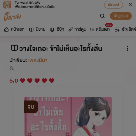
Tunwalai ธัญวลัย
เปิดแอป
เพื่อประสบการณ์ที่ดีกว่าบนมือถือ
เข้าสู่ระบบ
มาใหม่
หน้าแรก
นิยาย
อีบุ๊ก
การ์ตูน
ดรีมแชท
ธัญลิสต์
วางใจเถอะ ข้าไม่เห็นอะไรทั้งสิ้น
นักเขียน:
เพลงมีนา
จีน
5.0
จบ