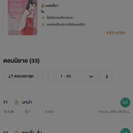
ด้วยความที่รู้ตัวดีว่าฐานะตัวเองค่อนข้างลำบาก อาศัยว่าตัว
งสิ้น
เพลงมีนา
เองมีครูดีคือลุงทองดีสอนเรื่องกีฬา จบมัธยมแล้วจึงเรียนต่อที่
จีน
ซื้ออีบุ๊กปลดล็อกนิยาย
สถาบันวิทยาลัยพละศึกษา เนื่องจากคลุกคลีอยู่ในแวดวงกีฬา
เคยปลดล็อกนิยายได้ส่วนลดอีบุ๊ก
และโลกมายา เธอจึงรับงานพิเศษตั้งแต่ยังเป็นนักเรียนมัธยมเป็น
149 บาท
ตัวประกอบ จนลุงทองดีมั่นใจแล้วจึงยอมให้หลานคนเดียวเป็น
สตั๊นเกิร์ล แม้หน้าตาไม่สะสวยแต่รูปร่างดี พื้นฐานการแสดงก็
ตอนนิยาย (
33
)
ใช้ได้ งานสตั๊นท์เกิร์ลจึงไม่ได้มีแค่ในประเทศ หลายครั้งที่มี
โอกาสไปต่างประเทศก็เพราะงานเหล่านี้
ตอนแรกสุด
#1
บทนำ
6.8k
1
6 หน้า
15 เม.ย. 2561 08:23 น.
#2
ตอนที่1. ตื่น