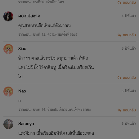
จากตอน: บทที่26. เจ้าเลือกใคร
ตอบกลับ
ตัวเองอยู่ในภาพยนตร์จีนกำลังภายใน พล็อตละครแนวย้อนยุค
ดอกไม้สีชาด
4 ปีที่แล้ว
ทะลุมิติเคยเห็นมาเยอะแล้ว แต่ทำไมหญิงสาวอย่างเธอต้องมา
คุณชายหานรือเห็นแก่ตัวมากอ่ะ
ดูแลชายร่าง ‘ผัก’ อย่างเขา! รับภารกิจส่งร่างผักกลับเมืองหลวง!
จากตอน: บทที่ 12. ความตายครั้งที่สอง?
ตอบกลับ
บุรุษคนหนึ่งแต่งงานมีภรรยาได้หลายคนเป็นที่ยอมรับได้ แต่
Xiao
6 ปีที่แล้ว
สตรีนางหนึ่งจะรักใคร่ชายสองคนไม่ได้ คิดถึงเรื่องนี้นางก็อยาก
อ๊าาาาา ตายเเล้วหงปิง สนุกมากเค้า คำผิด
เอาหัวโขกต้นไม้ใหญ่ให้ได้สติ นางไม่ใช่หญิงมากรักสองใจนะ!
เเทบไม่มีมั้ง ใช้คำลื่นหู เนื้อเรื่องไม่เครียดเกิน
ไป
นางแค่...แค่ไม่รู้ว่าตนเองคิดอย่างไรกันแน่.
ตอบกลับ
Nao
6 ปีที่แล้ว
n
จากตอน: บทที่ 16. ข้าคงไม่ได้ล่วงเกินเจ้าหรอกนะ
ตอบกลับ
Saranya
6 ปีที่แล้ว
แต่งดีมาก เนื้อเรื่องอิ่มหัวใจ แค่เห็นชื่องเพลง