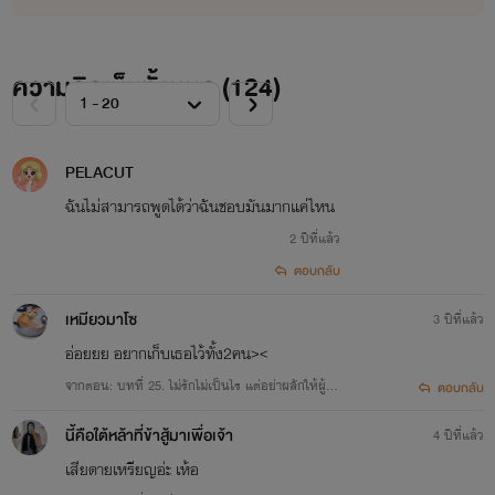
ตั้งแต่อายุสิบแปดปี แต่ก่อนหน้านี้เธอใช้ชีวิตในค่ายมวยเล็กๆ เธอ
เป็นเด็กที่ถูกแม่เอามาทิ้งให้ลุงทองดีช่วยเลี้ยง แล้วหายไปไม่ส่ง
ความคิดเห็นทั้งหมด (
124
)
ข่าว ด้วยความสงสารลุงทองดีจึงเลี้ยงเหมือนลูก แต่เนื่องจาก
สภาพร่างกายบอบช้ำ จึงผันตัวเองมาครูมวยแทน ประจวบกับรุ่น
PELACUT
น้องเปิดโรงเรียนสตั๊นท์แมนให้ลุงทองดีเป็นครูสอนเทคนิกการ
ฉันไม่สามารถพูดได้ว่าฉันชอบมันมากแค่ไหน
ป้องกันตัวเบื้องหน้าพันดาวจะเป็นสาวห้าญไม่มีใครกล้าเข้าใกล้
2 ปีที่แล้ว
แต่เธอมีคนรักที่คบหาตั้งแต่อยู่โรงเรียนสอนสตั๊นท์แมนด้วยกัน
ตอบกลับ
แต่ตอนนี้เขากลายเป็นพระเอกละครสุด Hot ในวันที่ทั้งคู่เดินทาง
เหมียวมาโซ
3 ปีที่แล้ว
ไปเข้าฉากสำคัญที่ประเทศจีน พันดาวได้เห็นภาพบาดตาที่คนรัก
อ่อยยย อยากเก็บเธอไว้ทั้ง2คน><
นอกใจ และวันนั้นเกิดอุบัติเหตุไม่คาดฝัน ระเบิดทำงานผิดพลาด
จากตอน: บทที่ 25. ไม่รักไม่เป็นไร แต่อย่าผลักให้ผู้อื่
ตอบกลับ
พาให้ดวงจิตของพันดาวทะลุมิติมายังดินแดนที่ไม่มีบันทึกไว้ใน
นเช่นนี้
นี้คือใต้หล้าที่ข้าสู้มาเพื่อเจ้า
4 ปีที่แล้ว
ประวัติศาตร์ พันดาวฟื้นตื่นมาอยู่ในร่างเด็กสาวอายุสิบหกนามว่า
เสียดายเหรียญอ่ะ เห้อ
เหมยซิง เมืองที่พันดาวไม่รู้จัก ทุกอย่างประหลาดไปหมด ราวกับ