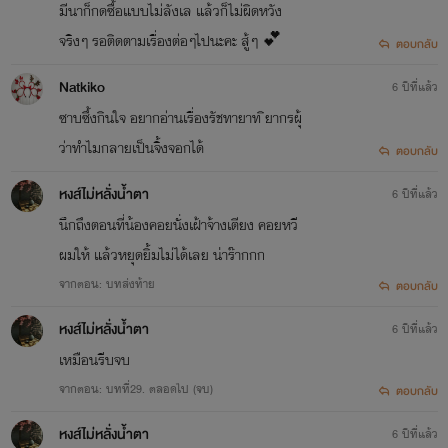
มีนาก็กดซื้อแบบไม่ลังเล แล้วก็ไม่ผิดหวัง
จริงๆ รอติดตามเรื่องต่อๆไปนะคะ สู้ๆ 💕
ตอบกลับ
Natkiko
6 ปีที่แล้ว
ซาบซึ้งกินใจ อยากอ่านเรื่องรัชทายาท ิยากรผุ้
ว่าทำไมกลายเป็นจิ้งจอกได้
ตอบกลับ
หงส์ไม่หลั่งน้ำตา
6 ปีที่แล้ว
นึกถึงตอนที่น้องคอยนั่งเฝ้าจ้างเตียง คอยหวี
ผมให้ แล้วหยุดยิ้มไม่ได้เลย น่าร๊ากกก
จากตอน: บทส่งท้าย
ตอบกลับ
หงส์ไม่หลั่งน้ำตา
6 ปีที่แล้ว
เหมือนรีบจบ
จากตอน: บทที่29. ตลอดไป (จบ)
ตอบกลับ
หงส์ไม่หลั่งน้ำตา
6 ปีที่แล้ว