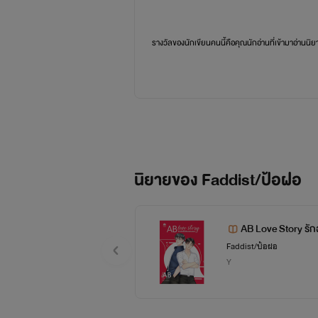
รางวัลของนักเขียนคนนี้คือคุณนักอ่านที่เข้ามาอ่านนิ
นิยายของ Faddist/ป้อฝอ
AB Love Story รัก
NaRis YBooks]
Faddist/ป้อฝอ
Y