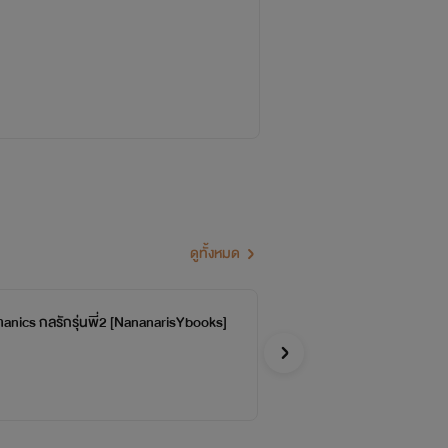
ดูทั้งหมด
anics กลรักรุ่นพี่2 [NananarisYbooks]
[Ya
จบ
Faddis
Y