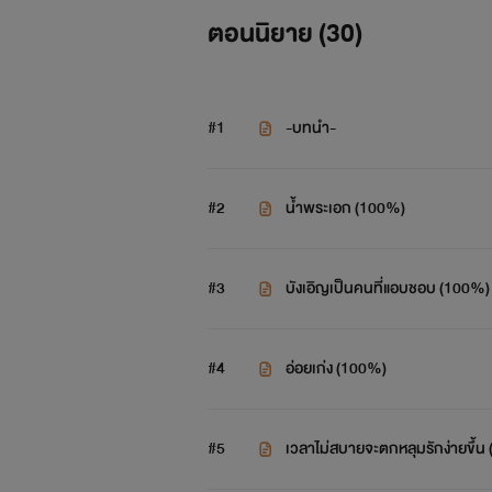
นิยายเรื่องนี้เป็นชายรักชาย
ตอนนิยาย (
30
)
นิยายเรื่องนี้มีคำหยาบ
#1
-บทนำ-
บุคคลในภาพไม่มีส่วนเกี่ยวข้องในเ
ขออนุญาตนำภาพมาเพื่อสร้างอร
#2
น้ำพระเอก (100%)
อาจจะเป็นแนวที่บางคนไม่ชอบแต่ล
#3
บังเอิญเป็นคนที่แอบชอบ (100%)
#
เหนือพระราม
#4
อ่อยเก่ง (100%)
© ปอฝอ
#5
เวลาไม่สบายจะตกหลุมรักง่ายขึ้น
ติดตามเรื่องราวความรักของคู่อื่นๆ ไ