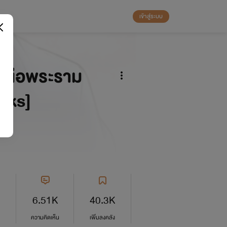
เข้าสู่ระบบ
เหนือพระราม
oks]
6.51K
40.3K
ความคิดเห็น
เพิ่มลงคลัง