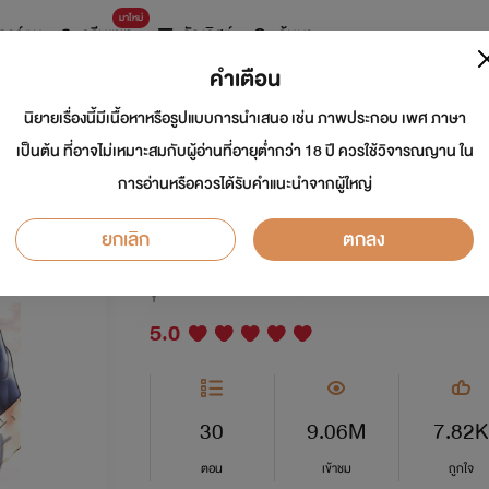
มาใหม่
การ์ตูน
ดรีมแชท
ธัญลิสต์
ค้นหา
คำเตือน
นิยายเรื่องนี้มีเนื้อหาหรือรูปแบบการนำเสนอ เช่น ภาพประกอบ เพศ ภาษา
This is love story 
เป็นต้น ที่อาจไม่เหมาะสมกับผู้อ่านที่อายุต่ำกว่า 18 ปี ควรใช้วิจารณญาน ใน
การอ่านหรือควรได้รับคำแนะนำจากผู้ใหญ่
[สนพ.Nananaris Ybo
ยกเลิก
ตกลง
นักเขียน:
Faddist/ป้อฝอ
Y
5.0
30
9.06M
7.82K
ตอน
เข้าชม
ถูกใจ