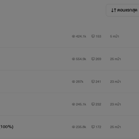
ตอนแรกสุด
นื้อหา
424.1k
153
5 หน้า
รถรสในการอ่านนะคะ
554.9k
269
25 หน้า
องเข้ามาอ่านดูก่อนนะคะ
287k
241
23 หน้า
245.1k
232
23 หน้า
 (100%)
235.8k
172
25 หน้า
ด้ที่