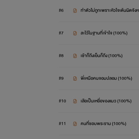
#6
Tossara วิศวะมีเกียร์น่ะเมียหมอ
ทำตัวไม่ถูกเพราะหัวใจเต้นผิดจั
(มี 2 ภาค)
#7
ละไว้ในฐานที่เข้าใจ (100%)
ทศกัณฐ์ (หมอกัณฐ์)
#8
เช้าก็ถึงเย็นก็ถึง (100%)
X
ศราวุธ (พี่บาร์)
#9
พี่เหนือคนจอมปลอม (100%)
Love Mechanics กลรักรุ่นพี่
#10
เสือเป็นเหยื่อของแมว (100%)
วิวิศน์ (พี่วี)
X
#11
คนที่ชอบพระราม (100%)