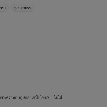
ะราม
#นิยายวาย
พราะความอบอุ่นของเขาใช่ไหม? ไม่ใช่