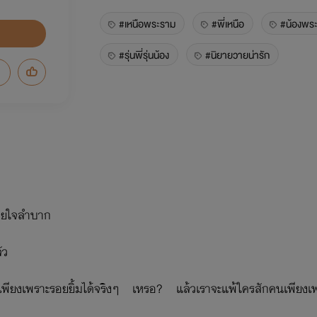
#เหนือพระราม
#พี่เหนือ
#น้องพร
#รุ่นพี่รุ่นน้อง
#นิยายวายน่ารัก
หายใจลำบาก
ัว
พียงเพราะรอยยิ้มได้จริงๆ เหรอ? แล้วเราจะแพ้ใครสักคนเพียงเ