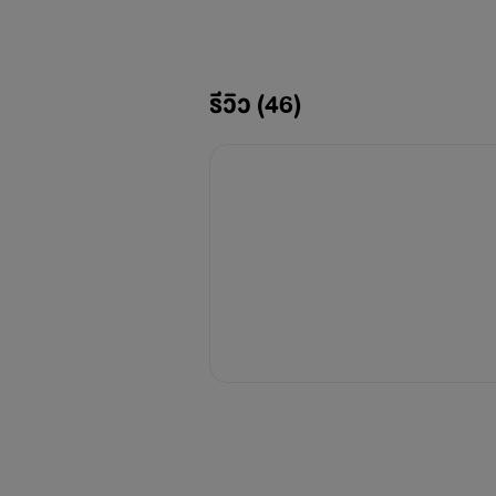
…
รีวิว (46)
มันเป็นเพราะหัวใจของเราผูกติดกั
ทิศเหนือ
เล่นกับใจพี่บ่อยๆ มาเอามันไปดูแลให้
พระราม
ถึงจะเป็นเหยื่อแต่ก็จับเสือได้นะครับ
พระลักษณ์
แฝดที่ดีต้องมีความรอบรู้