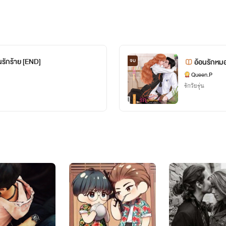
รักร้าย [END]
จบ
Queen.P
รักวัยรุ่น