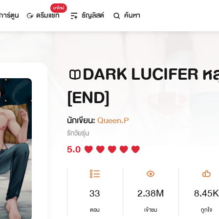
มาใหม่
การ์ตูน
ดรีมแชท
ธัญลิสต์
ค้นหา
DARK LUCIFER หล
[END]
นักเขียน:
Queen.P
รักวัยรุ่น
5.0
33
2.38M
8.45K
ตอน
เข้าชม
ถูกใจ