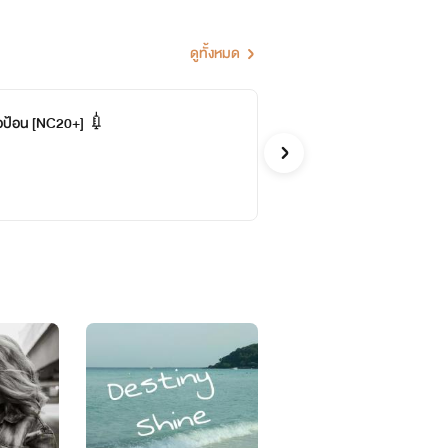
ดูทั้งหมด
ร อ
อ้อนรักหมอป้อน [NC20+] 💉
จบ
Que
รักวัยรุ่
จบ