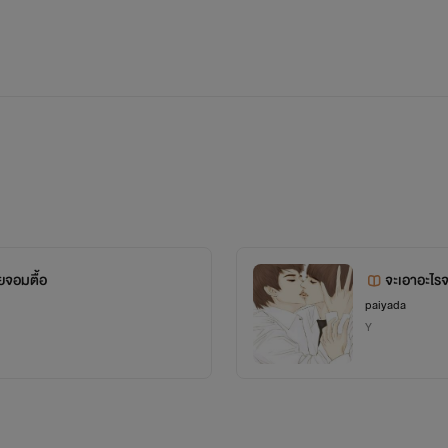
โซ
เป็นผู้ชาย บาง ขาว ร่าเริง
และนักกีฬาโรงเรียนติดอันดับ
โซ: อื้อ. อื้อ อือ ยะ.อย่าทำกูเลยนะกูขอร้องล่ะ ..ม.มันเจ็บ
ยจอมตื้อ
จะเอาอะไร
paiyada
พีดี: อดทนหน่อยนะครับ
Y