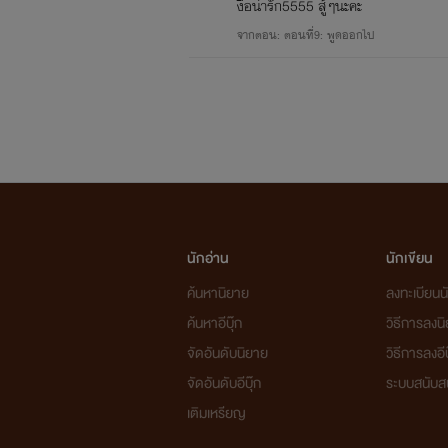
งื้อน่ารัก5555 สู้ๆนะคะ
จากตอน: ตอนที่9: พูดออกไป
นักอ่าน
นักเขียน
ค้นหานิยาย
ลงทะเบียนนั
ค้นหาอีบุ๊ก
วิธีการลงน
จัดอันดับนิยาย
วิธีการลงอีบ
จัดอันดับอีบุ๊ก
ระบบสนับส
เติมเหรียญ