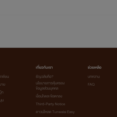
เกี่ยวกับเรา
ช่วยเหลือ
กเขียน
ธัญวลัยคือ?
บทความ
นโยบายการคุ้มครอง
ิยาย
FAQ
ข้อมูลส่วนบุคคล
ุ๊ก
เงื่อนไขและข้อตกลง
นุน
Third-Party Notice
ปอนด์
ดาวน์โหลด Tunwalai Easy