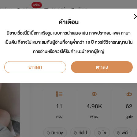
มาใหม่
การ์ตูน
ดรีมแชท
ธัญลิสต์
ค้นหา
คำเตือน
นิยายเรื่องนี้มีเนื้อหาหรือรูปแบบการนำเสนอ เช่น ภาพประกอบ เพศ ภาษา
ตามหาใจนายเย็นชา
เป็นต้น ที่อาจไม่เหมาะสมกับผู้อ่านที่อายุต่ำกว่า 18 ปี ควรใช้วิจารณญาน ใน
การอ่านหรือควรได้รับคำแนะนำจากผู้ใหญ่
นักเขียน:
paiyada
ยกเลิก
ตกลง
Y
0.0
11
4.98K
62
ตอน
เข้าชม
ถูกใจ
นิยายy
ทั่วไป
โซ
พีดี