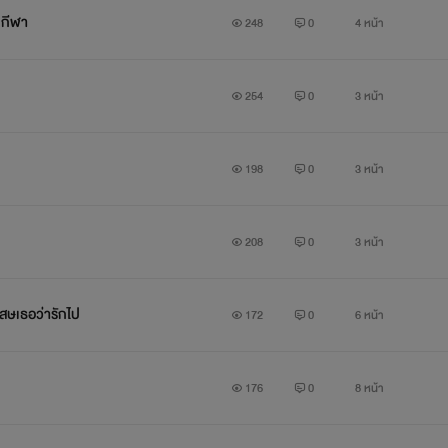
กกีฬา
248
0
4 หน้า
พีดี
ผู้ชาย สูง หุ่นดี ขาว ขึมและเป็นคนหน้าตาดีติดอันดับในโรงเรียนเลยที
254
0
3 หน้า
198
0
3 หน้า
พีดี: ผมขอให้พี่เป็นแบบนี้นะคนดี
โซ: ชิ
208
0
3 หน้า
สษเธอว่ารักไป
172
0
6 หน้า
176
0
8 หน้า