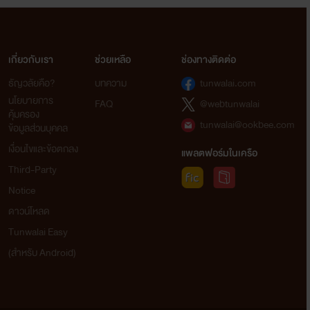
เกี่ยวกับเรา
ช่วยเหลือ
ช่องทางติดต่อ
ธัญวลัยคือ?
บทความ
tunwalai.com
นโยบายการ
FAQ
@webtunwalai
คุ้มครอง
tunwalai@ookbee.com
ข้อมูลส่วนบุคคล
เงื่อนไขและข้อตกลง
แพลตฟอร์มในเครือ
Third-Party
Notice
ดาวน์โหลด
Tunwalai Easy
(สำหรับ Android)