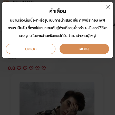
Tunwalai ธัญวลัย
เปิดแอป
เพื่อประสบการณ์ที่ดีกว่าบนมือถือ
คำเตือน
เข้าสู่ระบบ
นิยายเรื่องนี้มีเนื้อหาหรือรูปแบบการนำเสนอ เช่น ภาพประกอบ เพศ
มาใหม่
หน้าแรก
นิยาย
อีบุ๊ก
การ์ตูน
ดรีมแชท
ธัญลิสต์
ภาษา เป็นต้น ที่อาจไม่เหมาะสมกับผู้อ่านที่อายุต่ำกว่า 18 ปี ควรใช้วิจา
รณญาน ในการอ่านหรือควรได้รับคำแนะนำจากผู้ใหญ่
นิยาย ล้อมรักร้าย (nc 18+)
ยกเลิก
ตกลง
นักเขียน:
จีน
อีโรติก
0.0