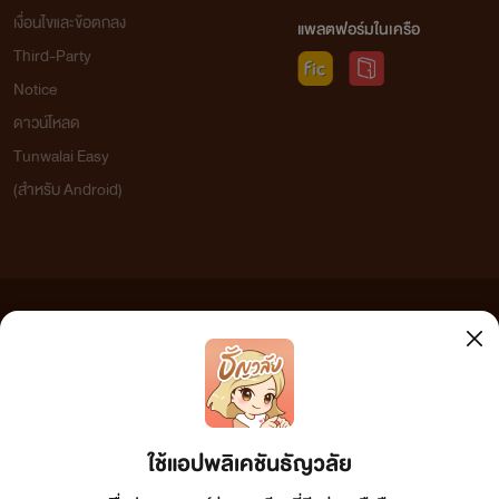
เงื่อนไขและข้อตกลง
แพลตฟอร์มในเครือ
Third-Party
Notice
ดาวน์โหลด
Tunwalai Easy
(สำหรับ Android)
ข้อความที่ท่านได้อ่านจากเว็บไซต์นี้เกิดจากการเขียนโดยสาธารณชนและเผยแพร่โดยอัตโนมัติ ผู้ดูแล
เว็บไซต์แห่งนี้ไม่ได้เห็นด้วยและไม่ขอรับผิดชอบต่อข้อความใดๆ ทั้งสิ้น ดังนั้นผู้อ่านทุกท่านโปรดใช้
วิจารณญาณในการกลั่นกรองด้วยตนเอง และหากท่านพบข้อความใดๆ ที่ขัดต่อกฎหมายและศีลธรรม
กรุณาแจ้งมาที่ tunwalai@ookbee.com เพื่อทีมงานจะได้ดำเนินการในทันที ทั้งนี้ ทางเว็บไซต์ขอสงวน
ลิขสิทธิ์ตามพระราชบัญญัติลิขสิทธิ์ (ฉบับเพิ่มเติม) พ.ศ.2558
ใช้แอปพลิเคชันธัญวลัย