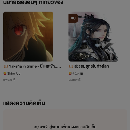
นิยายเรื่องอื่นๆ ที่เกี่ยวข้อง
จบ
Yaksha in Slime - นี่แหละข้า.. พ
ส่งจอมยุทธไปต่างโลก
ญายักษ์!
Shiro Ug
คุณต่าย
แฟนตาซี
แฟนตาซี
แสดงความคิดเห็น
กรุณาเข้าสู่ระบบเพื่อแสดงความคิดเห็น