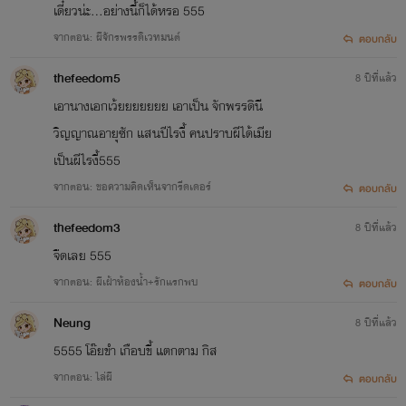
เดี๋ยวน่ะ...อย่างนี้ก็ได้หรอ 555
จากตอน: ผีจักรพรรดิเวทมนต์
ตอบกลับ
thefeedom5
8 ปีที่แล้ว
เอานางเอกเว้ยยยยยยย เอาเป็น จักพรรดินี
วิญญาณอายุซัก แสนปีไรงี้ คนปราบผีได้เมีย
เป็นผีไรงี้555
จากตอน: ขอความคิดเห็นจากรีดเดอร์
ตอบกลับ
thefeedom3
8 ปีที่แล้ว
จืดเลย 555
จากตอน: ผีเฝ้าห้องน้ำ+รักแรกพบ
ตอบกลับ
Neung
8 ปีที่แล้ว
5555 โอ๊ยขำ เกือบขี้ แตกตาม กิส
จากตอน: ไล่ผี
ตอบกลับ