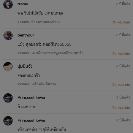
frame
8 ปีที่แล้ว
พอ รับไม่ได้เสีย เวทมนหมด
จากตอน: ซื้อคนทาสแถมผีทาส
ตอบกลับ
bentno01
8 ปีที่แล้ว
แม้ง สุดยอดว่ะ หมอผีไทย55555
จากตอน: เฒ่าเมือง&ควายธนูปะทะเสือหางเพลิง
ตอบกลับ
นุ่มนิ่มจัง
8 ปีที่แล้ว
จองคนแรกจ้า
จากตอน: เตรียมตัวเดินทาง
ตอบกลับ
PrincessFlower
8 ปีที่แล้ว
อ้าววหายย
ตอบกลับ
PrincessFlower
8 ปีที่แล้ว
หรือแต่งต่อยาวๆก็ดีเหมือนกัน