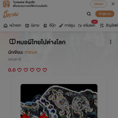
Tunwalai ธัญวลัย
เปิดแอป
เพื่อประสบการณ์ที่ดีกว่าบนมือถือ
เข้าสู่ระบบ
มาใหม่
หน้าแรก
นิยาย
อีบุ๊ก
การ์ตูน
ดรีมแชท
ธัญลิสต์
หมอผีไทยไปต่างโลก
นักเขียน:
กาเฌอ
แฟนตาซี
0.0