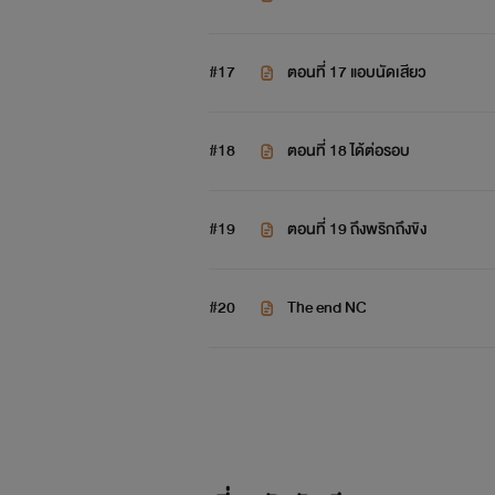
#17
ตอนที่ 17 แอบนัดเสียว
#18
ตอนที่ 18 ได้ต่อรอบ
ชายหนุ่มที่สุดแสนจะเย่อหยิ่
#19
ตอนที่ 19 ถึงพริกถึงขิง
#20
The end NC
แม่จิ้งจอกสาวหวา
พี่ชายแสนดีของ อินทัช และเขาก็รับ 