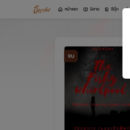
หน้าแรก
นิยาย
อีบุ๊ก
จบ