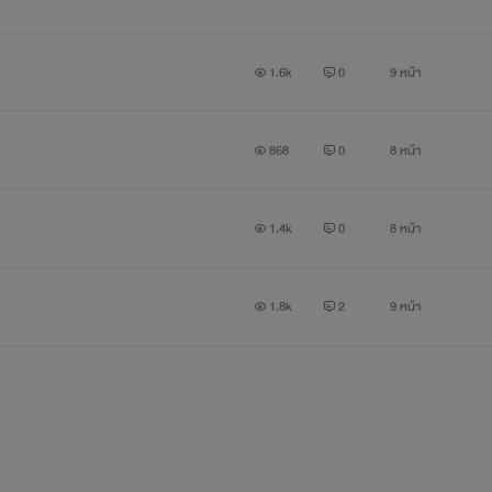
1.6k
0
9 หน้า
อิมเมจตัวละครหลัก(อาจมีเพิ่ม)
อินทัช
868
0
8 หน้า
งและจองหองอย่างเขาต้องมาตกหลุมที่ตัวเองขุดเอาไว้เสียเองเพียงคิด
1.4k
0
8 หน้า
ปกฉัตร
1.8k
2
9 หน้า
นอมเปรี้ยวที่ซ่อนความร้ายกาจประดุจดอกกุหลาบงามซ่อนคมเอาไว้ในต
อินทร
ปกฉัตร มาเป็นภรรยาซึ่งเขารับให้เธอมาอยู่ในฐานะภรรยาเพื่อช่วยเหลือ