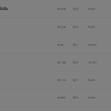
อไปฝัน
4.9k
0
6 หน้า
แค่เพียงคิดจะปกป้องพี่ชายที่รักให้พ้นจากจิ้งจอกเจ้าเล่ห์อย่างเธอ
5.3k
0
9 หน้า
ายิ่งเข้าไปพัวพันมากเท่าไรเขานั่นแหละกลับยิ่งถลำลึกเข้าไปตกอยู่ใต
ความเร้าร้อนราวกับถูกไฟเผ่า
2k
1
10 หน้า
หญิงสาวที่อวดเก่งจะยอมลดทิฐิ
1.6k
0
10 หน้า
แล้รับรักจากชายหนุ่มที่แสนจะเย่อยิ่งและจองหองคนนี้ได้ลงรึไม่
1.1k
1
9 หน้า
ค้นหาคำตอบได้ใน
“
843
0
9 หน้า
วังวนคาวแอบเย่อพี่สะใภ้