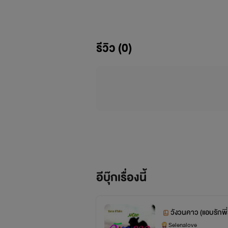
จากนั้นความร้องแรงจึงเริ่มประทุขึ้นอ
รีวิว (0)
“ฉันเป็นพี่สะใภ้ คุณนะปล่อยสิ”หญิง
อีบุ๊กเรื่องนี้
วังวนคาว (แอบรักพี
Selenalove