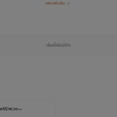
ย่างดุเดือดด้วยมือบางตกเข้าใบหน้าหล่อเต็มๆแต่แล้วก็จบลงด้วยการ
แสดงเพิ่มเติม
พาดบ่าและขาทั้งสองข้างของเธอก็ถูกเขาจับรวบเอาไว้
“ปล่อยฉันนะ ปล่อยสิ”
“ไม่ปล่อยใครจะทำไม แน่จริงเธอก็หนีให้ได้สิ เมื่อกี้ยังเก่งอยู่ไม่ใช่รึ”
เรื่องนี้ยังไม่มีรีวิว
สาวตะโกนลั่น พร้อมทุบตีที่แผ่นหลังของเขาชายหนุ่มทนไม่ไหวจับเธอท
ใต้ร่างเขา
“ฤทธิ์มากนักนะแม่จิ้งจอกสาว ไปกินอะไรมานะแรงถึงได้เยอะขนาดนี้”
“ปล่อยฉันนะ
!
่สะใภ้)์ NC25++
ไอ้คนบ้า ฉันเป็นพี่สะใภ้คุณนะ”