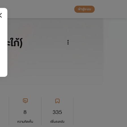
เข้าสู่ระบบ
ะใภ้)์
8
335
ความคิดเห็น
เพิ่มลงคลัง