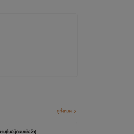
ดูทั้งหมด
าม(ในอีบุ๊คจบแล้วจ้า)
หน