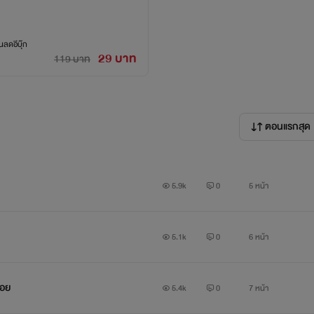
“ไม่ปล่อยเก่งนักก็ดิ้นให้พ้นจากฉันสิ ปกฉัตร”
ลดอีบุ๊ก
29 บาท
119 บาท
เอาเปรียบกันนี่ ปล่อยยยย”หญิงสาวพูดพร้อมกับดิ้นแต่ยิ่งเธอดิ้นมาก
ใต้กางเกงเขามากเท่านั้น
ตอนแรกสุด
้นานเท่าไร”ชายหนุ่มเอ่ยพร้อมซุกลิ้นเข้าไปในโพลงปากของเธอได้เท่า
5.9k
0
5 หน้า
5.1k
0
6 หน้า
่อย
5.4k
0
7 หน้า