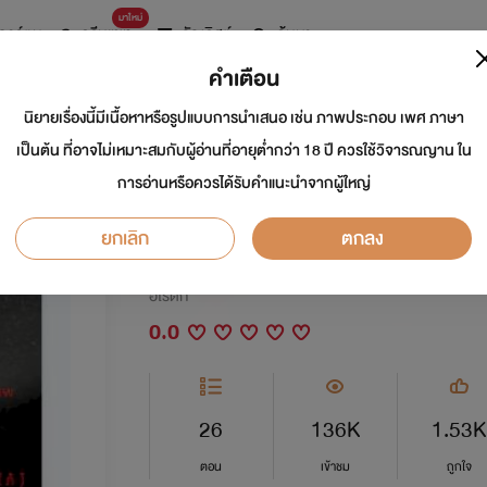
มาใหม่
การ์ตูน
ดรีมแชท
ธัญลิสต์
ค้นหา
คำเตือน
นิยายเรื่องนี้มีเนื้อหาหรือรูปแบบการนำเสนอ เช่น ภาพประกอบ เพศ ภาษา
วังวนคาว (แอบเรักพี่ส
เป็นต้น ที่อาจไม่เหมาะสมกับผู้อ่านที่อายุต่ำกว่า 18 ปี ควรใช้วิจารณญาน ใน
การอ่านหรือควรได้รับคำแนะนำจากผู้ใหญ่
NC25++
ยกเลิก
ตกลง
นักเขียน:
Selenalove
อีโรติก
0.0
26
136K
1.53K
ตอน
เข้าชม
ถูกใจ