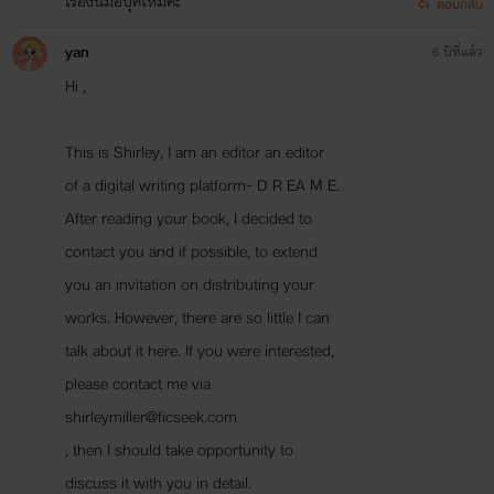
เรื่องนี้มีอีบุ๊คไหมค่ะ
ตอบกลับ
yan
6 ปีที่แล้ว
พายุมาร_มาเฟีย(หวงก้าง)
Hi ,
_ที่สุดของนิยายอีโรติกมาเฟีย.. มีทั้งความสนุก น้ำตา และอบอวลไปด้วยกลิ่นไอของความรัก
👉ยืนยันได้จากยอดกดถูกใจมากกว่า 30,000 ครั้ง..
This is Shirley, I am an editor an editor
👉ติดตามในรูปแบบอีบุ๊กได้แล้ววันนี้ที่ธัญวลัย.. ที่ ReadAwrite และ Mebมาพร้อมกับตอนพิเศษ
of a digital writing platform- D R EA M E.
พายุมาร_Infinity Love ❤ ยิ่งกว่ารัก
After reading your book, I decided to
contact you and if possible, to extend
✯¸.•´*¨`*•
✿ ✿
•*`¨*`•.¸✯
you an invitation on distributing your
E-bookทุกเรื่องของpaper storiesเป็นเจ้าของได้แล้ววันนี้ที่meb
works. However, there are so little I can
talk about it here. If you were interested,
please contact me via
shirleymiller@ficseek.com
, then I should take opportunity to
discuss it with you in detail.