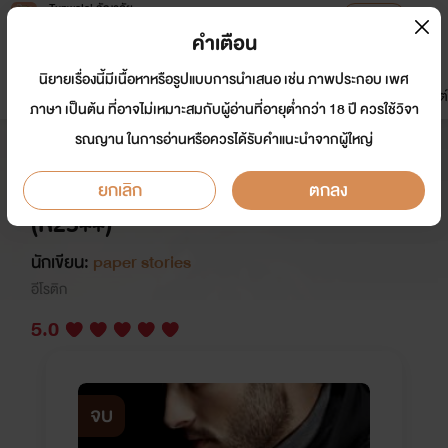
Tunwalai ธัญวลัย
เปิดแอป
เพื่อประสบการณ์ที่ดีกว่าบนมือถือ
คำเตือน
เข้าสู่ระบบ
นิยายเรื่องนี้มีเนื้อหาหรือรูปแบบการนำเสนอ เช่น ภาพประกอบ เพศ
มาใหม่
หน้าแรก
นิยาย
อีบุ๊ก
การ์ตูน
ดรีมแชท
ธัญลิสต์
ภาษา เป็นต้น ที่อาจไม่เหมาะสมกับผู้อ่านที่อายุต่ำกว่า 18 ปี ควรใช้วิจา
รณญาน ในการอ่านหรือควรได้รับคำแนะนำจากผู้ใหญ่
พายุซาตาน_มาเฟียหึง(โหด)_นางเอก
ร้อนแรง_ตบ(จูบ)_พระเอกขี้อ้อนสุดๆ
ยกเลิก
ตกลง
(R25++)
นักเขียน:
paper stories
อีโรติก
5.0
จบ