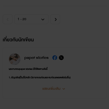
เกี่ยวกับนักเขียน
paper stories
ผลงานของpaper stories มีให้ติดตามดังนี้
1. ธัญวลัย(เป็นเว็ปหลัก นิยายจะลงก่อนและจบก่อนแพลตฟอร์มอื่น)
2. รีดอะไรท์(เป็นเว็ปที่ลงเพื่อแนะนำนิยาย และให้อ่านห้าตอนแรกฟรี ทำให้ง่ายต่อการตัดสินใจกดอีบุ๊ก
แสดงเพิ่มเติม
ผ่านลิงก์ของmeb)
3. ปิ่นโต(เป็นเว็ปที่ลงนิยายทุกเรื่องจบจากธัญวลัย) ตอนนี้อยู่ในช่วงโปรทยอยลง-ราคาน่ารักมาก
เหมาะกับการสะสมเป็นที่สุด