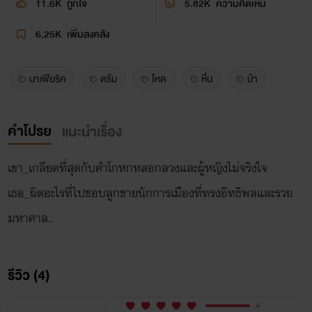
11.6K
ถูกใจ
5.82K
ความคิดเห็น
6.25K
เพิ่มลงคลัง
มาเฟียริค
ดรีม
โหด
หื่น
บ้า
คำโปรย
แนะนำเรื่อง
เขา_เกลียดที่สุดกับคำโกหกหลอกลวงและผู้หญิงไม่จริงใจ
เธอ_ผิดอะไรที่ไปชอบลูกชายนักการเมืองที่ทรงอิทธิพลและรวย
มหาศาล..
รีวิว (4)
4