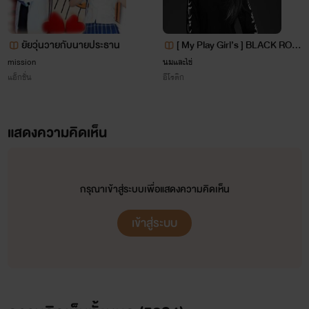
นามปากกา
paper stories
สำหรับนิยายโรแมนติกและอีโรติก
นามปากกา
90องศาY
เน้นเฉพาะสายYเท่านั้น
ยัยวุ่นวายกับนายประธาน
[ My Play Girl’s ] BLACK ROS
(นักอ่านสามารถติดตาม 90องศาYได้ในแพลตฟอร์มอื่นๆ อาทิ รีดอะไรท์ และmeb)
S
mission
นมและไข่
สำหรับในธัญวลัย การเพิ่มนามปากกาทำได้ยาก นิยายYจึงอยู่ภายใต้paper storiesเหมือนเดิม
แอ็กชั่น
อีโรติก
แสดงความคิดเห็น
กรุณาเข้าสู่ระบบเพื่อแสดงความคิดเห็น
เข้าสู่ระบบ
เพิ่มช่องทางการติดต่อของไรท์ในtiktok_rainbowstories
เข้าไปดูคอนเท้นต์น่ารักๆของไรท์ได้ (ฝากกดถูกใจและติดตามด้วยจร้า)