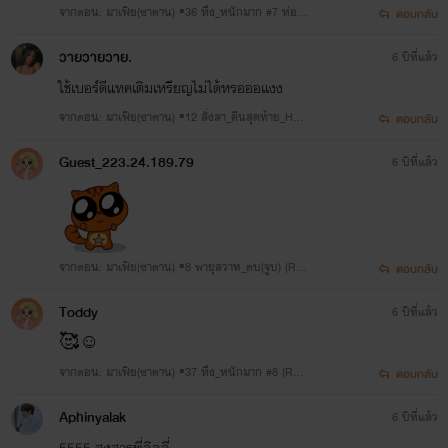
จากตอน: มาเฟีย(ซาตาน) ▪36 หึง_หนักมาก #7 ห่อห
ตอบกลับ
มกใหญ่_พิเศษ
วายวายวาย.
6 ปีที่แล้ว
ใช้เบอร์ดีแทคเติมเหรียญไม่ได้หรอออแงง
จากตอน: มาเฟีย(ซาตาน) ▪12 สั่งลา_คืนสุดท้าย_HOT
ตอบกลับ
(R25++)
Guest_223.24.189.79
6 ปีที่แล้ว
จากตอน: มาเฟีย(ซาตาน) ▪8 พายุสวาท_ตบ(จูบ) (R25
ตอบกลับ
++)
Toddy
6 ปีที่แล้ว
🥰☺️
จากตอน: มาเฟีย(ซาตาน) ▪37 หึง_หนักมาก #8 (R25
ตอบกลับ
++)
Aphinyalak
6 ปีที่แล้ว
5555 สงสารพี่ลิลลี่​