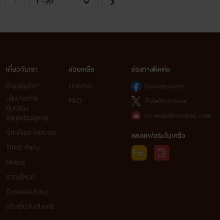
เกี่ยวกับเรา
ช่วยเหลือ
ช่องทางติดต่อ
ธัญวลัยคือ?
บทความ
tunwalai.com
นโยบายการ
FAQ
@webtunwalai
คุ้มครอง
tunwalai@ookbee.com
ข้อมูลส่วนบุคคล
เงื่อนไขและข้อตกลง
แพลตฟอร์มในเครือ
Third-Party
Notice
ดาวน์โหลด
Tunwalai Easy
(สำหรับ Android)