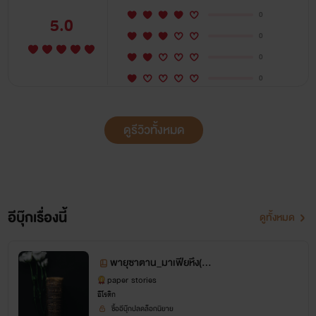
0
5.0
0
0
0
ดูรีวิวทั้งหมด
อีบุ๊กเรื่องนี้
ดูทั้งหมด
พายุซาตาน_มาเฟียหึง(โห
ด)
paper stories
อีโรติก
ซื้ออีบุ๊กปลดล็อกนิยาย