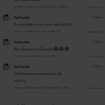
จากตอน: มาเฟีย(ซาตาน) ▪57 จูบเดียว #4 (จับกด_ต
ตอบกลับ
อกไม่ยั้ง_เพื่อนเจ้าสาว) R25++
Aphinyalak
6 ปีที่แล้ว
นั่น คนสวยมีชายมาหมานปอง เจคว่าไง5555
จากตอน: มาเฟีย(ซาตาน) ▪56 จูบเดียว #3
ตอบกลับ
Aphinyalak
6 ปีที่แล้ว
โอ้ย!!! เมียแม่พระ คิดได้ไงคุงริค😂😂😂
จากตอน: มาเฟีย(ซาตาน) ▪54 จูบเดียว #1
ตอบกลับ
Aphinyalak
6 ปีที่แล้ว
5555ถึงกับจะเผากางเกงยีนส์​เลย เฮีย
เจค5555
จากตอน: มาเฟีย(ซาตาน) ▪52 ใจจะขาดรอนๆ (R25+
ตอบกลับ
+)