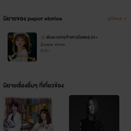
4. ดรีม(เป็นเว็ปที่ลงนิยายบางเรื่อง)
นิยายของ paper stories
ดูทั้งหมด
ช่องทางการติดต่อและตอบคำถามมีดังนี้
พันธะเวหา(เจ้าสาวมือสอง) 25+
จบ
tiktok : rainbowstories
paper stories
Facebook : https://www.facebook.com/paper.stories.2024
อีโรติก
X : @dinso_2021
นิยายเรื่องอื่นๆ ที่เกี่ยวข้อง
ข่าวดี ขอต้อนรับน้องใหม่แห่งวงการY _
90องศาY
_ ขอแนะนำตัว