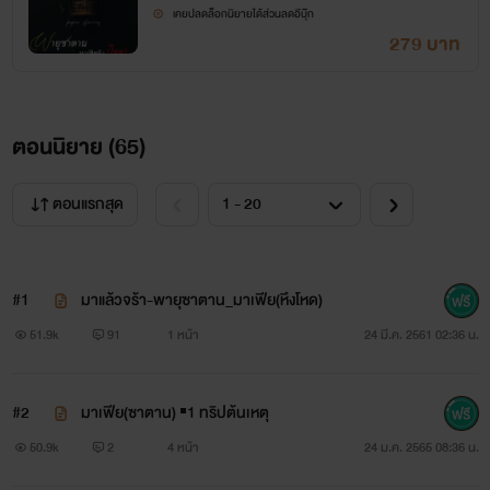
เคยปลดล็อกนิยายได้ส่วนลดอีบุ๊ก
279 บาท
ตอนนิยาย (
65
)
ตอนแรกสุด
#1
มาแล้วจร้า-พายุซาตาน_มาเฟีย(หึงโหด)
51.9k
91
1 หน้า
24 มี.ค. 2561 02:36 น.
#2
มาเฟีย(ซาตาน) ▪1 ทริปต้นเหตุ
50.9k
2
4 หน้า
24 ม.ค. 2565 08:36 น.