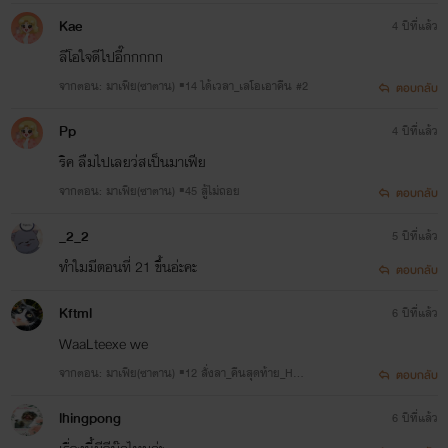
+)
Kae
4 ปีที่แล้ว
ลีโอใจดีไปอี๊กกกกก
จากตอน: มาเฟีย(ซาตาน) ▪14 ได้เวลา_เลโอเอาคืน #2
ตอบกลับ
☆☆ เขียนโรแมนติกเพราะชอบ~เขียนอีโรติกเพราะอยาก ☆☆
ไรท์ขอบคุณที่ติดตามและสนับสนุน ขอต้อนรับเข้าสู่นิยายในโลกของ paper stories..
Pp
4 ปีที่แล้ว
ริค ลืมไปเลยว่สเป็นมาเฟีย
จากตอน: มาเฟีย(ซาตาน) ▪45 สู้ไม่ถอย
ตอบกลับ
ข่าวดีจ้า🤘ไรท์มีช่องทางการติดต่อเพิ่มทางทวิตเตอร์แล้วจ้าาา
@dinso_2021
_2_2
5 ปีที่แล้ว
สามารถเข้าไปพูดคุยกันได้ใน #paperstoriess นะจ้ะ
ทำใมมีตอนที่ 21 ขึ้นอ่ะคะ
ตอบกลับ
Kftml
6 ปีที่แล้ว
WaaLteexe we
จากตอน: มาเฟีย(ซาตาน) ▪12 สั่งลา_คืนสุดท้าย_HOT
ตอบกลับ
(R25++)
lhingpong
6 ปีที่แล้ว