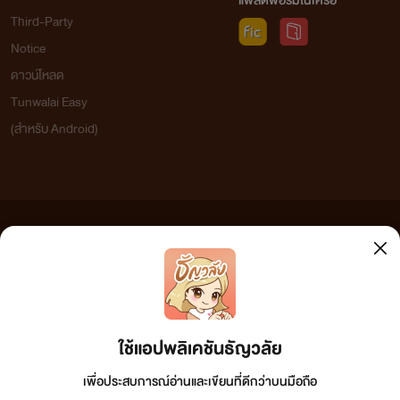
แพลตฟอร์มในเครือ
Third-Party
Notice
ดาวน์โหลด
Tunwalai Easy
(สำหรับ Android)
ข้อความที่ท่านได้อ่านจากเว็บไซต์นี้เกิดจากการเขียนโดยสาธารณชนและเผยแพร่โดยอัตโนมัติ ผู้ดูแล
เว็บไซต์แห่งนี้ไม่ได้เห็นด้วยและไม่ขอรับผิดชอบต่อข้อความใดๆ ทั้งสิ้น ดังนั้นผู้อ่านทุกท่านโปรดใช้
วิจารณญาณในการกลั่นกรองด้วยตนเอง และหากท่านพบข้อความใดๆ ที่ขัดต่อกฎหมายและศีลธรรม
กรุณาแจ้งมาที่ tunwalai@ookbee.com เพื่อทีมงานจะได้ดำเนินการในทันที ทั้งนี้ ทางเว็บไซต์ขอสงวน
ลิขสิทธิ์ตามพระราชบัญญัติลิขสิทธิ์ (ฉบับเพิ่มเติม) พ.ศ.2558
ใช้แอปพลิเคชันธัญวลัย
เพื่อประสบการณ์อ่านและเขียนที่ดีกว่าบนมือถือ