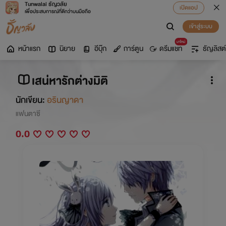
Tunwalai ธัญวลัย
เปิดแอป
เพื่อประสบการณ์ที่ดีกว่าบนมือถือ
เข้าสู่ระบบ
มาใหม่
หน้าแรก
นิยาย
อีบุ๊ก
การ์ตูน
ดรีมแชท
ธัญลิสต์
เสน่หารักต่างมิติ
นักเขียน:
อรินญาดา
แฟนตาซี
0.0