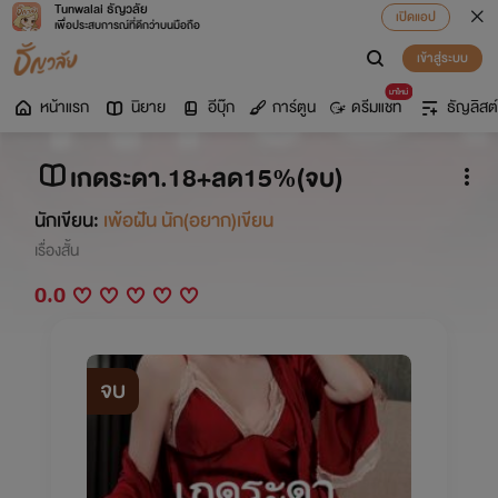
Tunwalai ธัญวลัย
เปิดแอป
เพื่อประสบการณ์ที่ดีกว่าบนมือถือ
เข้าสู่ระบบ
มาใหม่
หน้าแรก
นิยาย
อีบุ๊ก
การ์ตูน
ดรีมแชท
ธัญลิสต์
เกดระดา.18+ลด15%(จบ)
นักเขียน:
เพ้อฝัน นัก(อยาก)เขียน
เรื่องสั้น
0.0
จบ