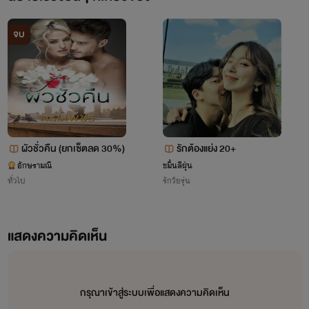
จบ
เริ่มเขียนนิยายเมื่อ 3/10/59
ผัวชั่วคืน (ยกเซ็ตลด 30%)
รักต้องแย่ง 20+
อักษรามณี
ขมิ้นสีฝุ่น
ทั่วไป
รักวัยรุ่น
แสดงความคิดเห็น
จัดหน้า/ทำปก/เปลี่ยนไฟล์/เข้าเล่ม/
กรุณาเข้าสู่ระบบเพื่อแสดงความคิดเห็น
พ็อคเก็ตบุ๊ค/