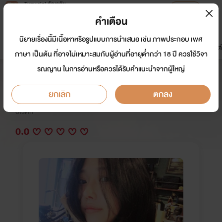
Tunwalai ธัญวลัย
เปิดแอป
เพื่อประสบการณ์ที่ดีกว่าบนมือถือ
คำเตือน
เข้าสู่ระบบ
นิยายเรื่องนี้มีเนื้อหาหรือรูปแบบการนำเสนอ เช่น ภาพประกอบ เพศ
มาใหม่
หน้าแรก
นิยาย
อีบุ๊ก
การ์ตูน
ดรีมแชท
ธัญลิสต์
ภาษา เป็นต้น ที่อาจไม่เหมาะสมกับผู้อ่านที่อายุต่ำกว่า 18 ปี ควรใช้วิจา
รณญาน ในการอ่านหรือควรได้รับคำแนะนำจากผู้ใหญ่
บัวบูชา
ยกเลิก
ตกลง
นักเขียน:
อ้วนกลมดุ๊กดิ๊ก
อีโรติก
0.0