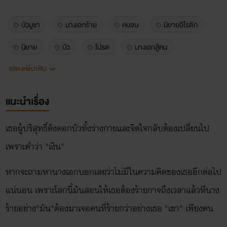
บัวบูชา
นางเอกร้าย
คนจน
นิยายอีโรติก
นิยาย
บัว
โปรด
นางเอกสู้คน
แสดงเพิ่มเติม
พระเอกร้าย
นางร้าย
กลรักลวงใจ
แนะนำเรื่อง
เธอผู้บริสุทธิ์ดังดอกบัวทั้งร่างกายและจิตใจกลับต้องเปลี่ยนไป
เพราะคำว่า "เงิน"
หากจะถามหานางเอกบอกเลยว่าไม่มีในความคิดของเธออีกต่อไป
แน่นอน เพราะโลกนี้มันสอนให้เธอต้องร้ายกาจถึงเวลาแล้วที่นาง
ร้ายอย่าง"มัน"ต้องมาเจอคนที่ร้ายกว่าอย่างเธอ "เขา" เพียงคน
เดียวเท่านั้นที่จะมาฉุดชีวิตดอกบัวต่ำๆดอกนี้ให้กลับมาเบ่งบานได้