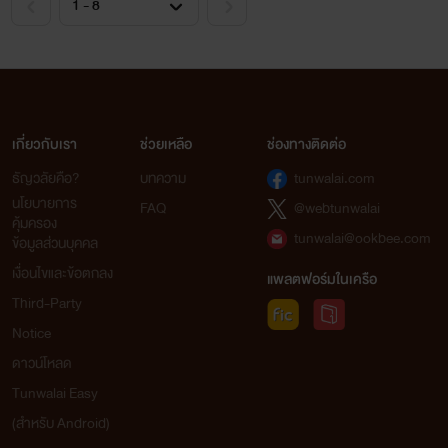
เกี่ยวกับเรา
ช่วยเหลือ
ช่องทางติดต่อ
ธัญวลัยคือ?
บทความ
tunwalai.com
นโยบายการ
FAQ
@webtunwalai
คุ้มครอง
tunwalai@ookbee.com
ข้อมูลส่วนบุคคล
เงื่อนไขและข้อตกลง
แพลตฟอร์มในเครือ
Third-Party
Notice
ดาวน์โหลด
Tunwalai Easy
(สำหรับ Android)