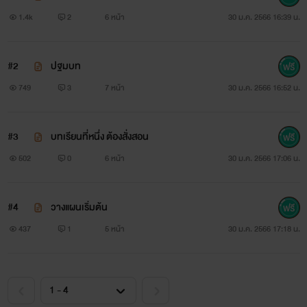
1.4k
2
6 หน้า
30 ม.ค. 2566 16:39 น.
บัวงามบริสุทธิ์แผ้ว ………. ปทุมทอง
ภมรร่อนผินถวิลปอง …….. ใฝ่เจ้า
#2
ปฐมบท
749
3
7 หน้า
30 ม.ค. 2566 16:52 น.
ผลิบานช่อชูรอง ………. รอร่วง
มีเกิดดับลับเคล้า … เท่านั้นไยผยอง
#3
บทเรียนที่หนึ่ง ต้องสั่งสอน
502
0
6 หน้า
30 ม.ค. 2566 17:06 น.
บัวงามยามพิศเพี้ยง …… พุทธคุณ
งามพิสุทธิ์ผุดผ่องอดุลย์ เด่นแพร้ว
#4
วางแผนเริ่มต้น
หอมละอองเจริดจรุง ……….. ธรรมะ
437
1
5 หน้า
30 ม.ค. 2566 17:18 น.
พาจิตสงบแล้ว …. สุขล้ำขจรขจาย
ดูดอกบัวช่อช้อย……. งามตา