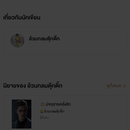
เพียงแดดส่องกระทบพา เหี่ยวแห้ง
เกี่ยวกับนักเขียน
มีงามย่อมมีครา ……………… โรยร่วง
อ้วนกลมดุ๊กดิ๊ก
นิยายของ อ้วนกลมดุ๊กดิ๊ก
ดูทั้งหมด
มัจจุราชคลั่งรัก
อ้วนกลมดุ๊กดิ๊ก
อีโรติก