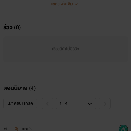
แสดงเพิ่มเติม
อีกครั้ง
บัวงามผุดโผล่พ้น ……….โคลนตม
รีวิว (0)
ผุดผาดสะอาดสม ………… กลีบแย้ม
เรื่องนี้ยังไม่มีรีวิว
ปัญญาพาชื่นชม ……………ใฝ่รู้
บัวบานเด่นแฉล้ม ………. มากแม้นความดี
บัวงามผุดจากใต้ ………. โคลนตม
ตอนนิยาย (
4
)
ยามพิศพาภิรมย์ ………… รื่นหล้า
ตอนแรกสุด
กลีบเจ้าจากดินถม ………. ทับดอก
กลับโผล่พ้นสู่ฟ้า ปราศด้วยธุลีดิน
#1
บทนำ