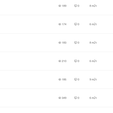
189
0
8 หน้า
174
0
6 หน้า
183
0
8 หน้า
า เขาเป็นเพื่อนสนิทซี้กันเลยก็ว่าได้เพราะเขาทั้งคู่บ้านใกล้กัน พ่
ำให้เขาตั้งใจเรียนสุดๆพอกับภูผาถึงไม่มีความฝันอยากเป็นทหารแต่เ
210
0
6 หน้า
185
0
9 หน้า
เขาทั้งคู่แค่มีปัญหากันเพราะตอนวัยเด็กภัทรเคยมาเล่นที่บ้านภูผากั
349
0
6 หน้า
เขาทั้งคู่ไม่ถูกกัน จริงๆก็มีแต่ภัทรที่ไม่ชอบภูผา แต่ภูผาก็เห็นภั