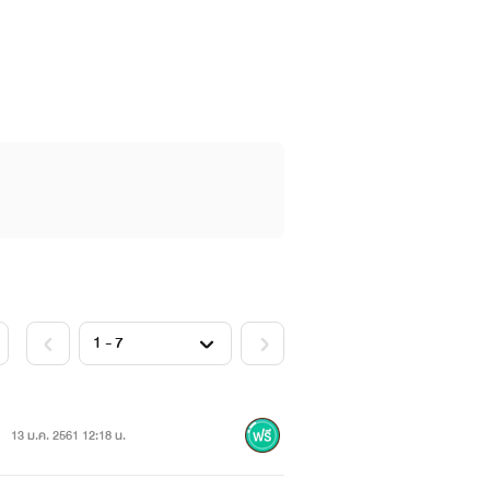
ทหารชั้นสูง ส่วนภูผาก็ถูกส่งให้ไปเรียน
ได้เจอกับเธอผู้ที่มีความฝันแต่ทำไม่ได้
องกันและกันจนเกิดความรักความผูกพันธ์
13 ม.ค. 2561 12:18 น.