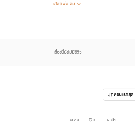
แสดงเพิ่มเติม
ดชีวิตให้เรียนและเป็นตามที่ครอบครัวต้องการ ซึ่งพ่อของภูผาเป็นนาย
ือมีความฝันอะไรเขาเพียงแต่ทำสิ่งที่พ่อต้องการเท่านั้น จนเมื่อเขา
.......................หล่อ โหด หวาน
เรื่องนี้ยังไม่มีรีวิว
ังเอิญหรือพรหมลิขิตก็ตามแต่ทำให้เขาและเธอได้เรียนรู้เรื่องราวข
้องแยกจากกัน ...............
ตอนแรกสุด
เขาทั้งคู่ว่าจะลงเอ่ยอย่างไร.....
294
0
6 หน้า