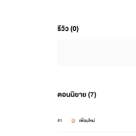
"ภูผา" ชายหนุ่มผู้ที่ซึ่งถูกกำหน
รีวิว (0)
โรงเรียนนายร้อยทั้งที ภูผาไม่เคยคิดหร
เหมือนที่ภูผาถูกพ่อกำหนดชีวิตนั่นเอง...
เมื่อเขาและเธอมาเจอกันด้วยความบ
แต่ อุปสรรคของเขาและเธอก็ทำให้ทั้ง2ต
ตอนนิยาย (
7
)
#1
โปรดติดตามมความฝันและความรักของ
เพื่อนใหม่