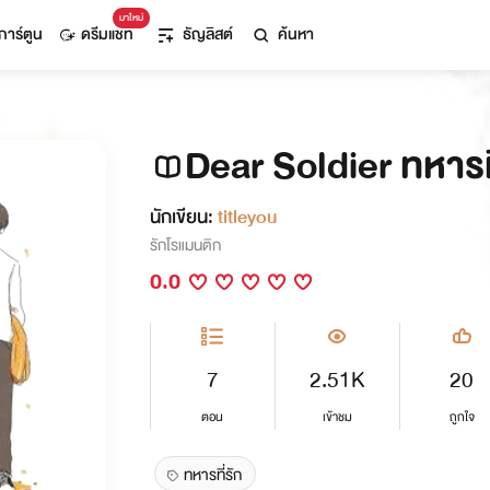
มาใหม่
การ์ตูน
ดรีมแชท
ธัญลิสต์
ค้นหา
Dear Soldier ทหารที
นักเขียน:
titleyou
รักโรแมนติก
0.0
7
2.51K
20
ตอน
เข้าชม
ถูกใจ
ทหารที่รัก