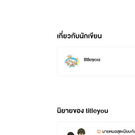
"ทิชา" เพื่อนสนิทของใบหยกตั้งแต่
เกี่ยวกับนักเขียน
เป็นคนนิ่งๆแต่แอบโหด......น่ารัก โหดเถื
titleyou
"น่านน้ำ" เพื่อนสนิทอีกคนที่เรี
หวงมาก พี่ชายชอบหวงน้องสาวทุกคนเรื่อง
ใจดี
นิยายของ titleyou
เป็นไงแค่เพื่อนๆของพวกเขาก็ทำให
นายหมอสุดเนียบกั