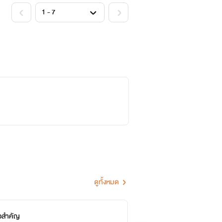
ที่เดียวกันตั้งแต่อนุบาลจนมหาลัย ทิชา
ำเป็นน้องสาวของภูผาที่ภูผาทั้งรักและ
เด็กว่างั้นละ..............สดใส น่ารัก
ดูทั้งหมด
มาพบกันและจุดเริ่มต้นของฝัน มาติดตาม
ธอสำคัญ