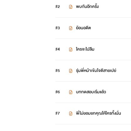
#2
พบกันอีกครั้ง
#3
ย้อนอดีต
นักแสดงเพิ่มเติม
#4
ใครจะไปลิืม
"คอปเตอร์" เพื่อนโรงเรียนนายร้อยของภูผ
แต่คอปเตอร์มีความฝันอยากเป็นทหารเลยท
#5
รุ่นพี่หน้าเข้มใจดีสายเปย์
หล่อ แอบโหด
#6
บททดสอบเริ่มแล้ว
"ภัทร" ศัตรูของภูผา แต่ก็ไม่เชิง
#7
พี่ไม่ยอมยกคุณให้ใครทั้งนั่น
ไปฟ้องพ่อว่าภูผากับคอปเตอร์แกล้ง ทำให้
กับภูผา........หล่อ เนียบ ปากร้ายใจดี