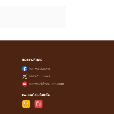
ช่องทางติดต่อ
tunwalai.com
@webtunwalai
tunwalai@ookbee.com
แพลตฟอร์มในเครือ