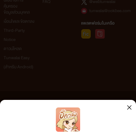
นโยบายการ
FAQ
@webtunwalai
คุ้มครอง
tunwalai@ookbee.com
ข้อมูลส่วนบุคคล
เงื่อนไขและข้อตกลง
แพลตฟอร์มในเครือ
Third-Party
Notice
ดาวน์โหลด
Tunwalai Easy
(สำหรับ Android)
ข้อความที่ท่านได้อ่านจากเว็บไซต์นี้เกิดจากการเขียนโดยสาธารณชนและเผยแพร่โดยอัตโนมัติ ผู้ดูแล
เว็บไซต์แห่งนี้ไม่ได้เห็นด้วยและไม่ขอรับผิดชอบต่อข้อความใดๆ ทั้งสิ้น ดังนั้นผู้อ่านทุกท่านโปรดใช้
วิจารณญาณในการกลั่นกรองด้วยตนเอง และหากท่านพบข้อความใดๆ ที่ขัดต่อกฎหมายและศีลธรรม
กรุณาแจ้งมาที่ tunwalai@ookbee.com เพื่อทีมงานจะได้ดำเนินการในทันที ทั้งนี้ ทางเว็บไซต์ขอสงวน
ลิขสิทธิ์ตามพระราชบัญญัติลิขสิทธิ์ (ฉบับเพิ่มเติม) พ.ศ.2558