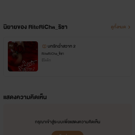
นิยายของ RiteRiCha_ริชา
ดูทั้งหมด
บทรักฉ่ำสวาท 2
จบ
RiteRiCha_ริชา
อีโรติก
แสดงความคิดเห็น
กรุณาเข้าสู่ระบบเพื่อแสดงความคิดเห็น