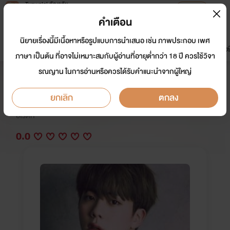
Tunwalai ธัญวลัย
เปิดแอป
เพื่อประสบการณ์ที่ดีกว่าบนมือถือ
คำเตือน
เข้าสู่ระบบ
นิยายเรื่องนี้มีเนื้อหาหรือรูปแบบการนำเสนอ เช่น ภาพประกอบ เพศ
มาใหม่
หน้าแรก
นิยาย
อีบุ๊ก
การ์ตูน
ดรีมแชท
ธัญลิสต์
ภาษา เป็นต้น ที่อาจไม่เหมาะสมกับผู้อ่านที่อายุต่ำกว่า 18 ปี ควรใช้วิจา
รณญาน ในการอ่านหรือควรได้รับคำแนะนำจากผู้ใหญ่
วัย(รุ่น)ร้อนรัก
ยกเลิก
ตกลง
นักเขียน:
RiteRiCha_ริชา
อีโรติก
0.0