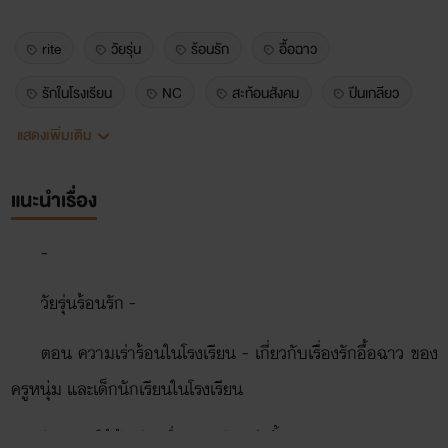
rite
วัยรุ่น
ร้อนรัก
อื้อฉาว
รักในโรงเรียน
NC
สะท้อนสังคม
ปีนเกลียว
แสดงเพิ่มเติม
ข้ามรุ่น
ครูหนุ่ม
เจ๊ร้านขายลูกชิ้น
พี่สาวนมโต
แนะนำเรื่อง
-
วัยรุ่นร้อนรัก -
ตอน ความเร่าร้อนในโรงเรียน - เกี่ยวกับเรื่องรักอื้อฉาว ของ
ครูหนุ่ม และเด็กนักเรียนในโรงเรียน
อิมเมจ (ใช้อ้างอิงเพื่อความฟินเท่านั้น)