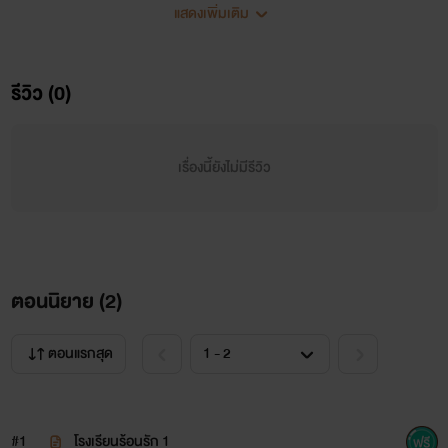
แสดงเพิ่มเติม
โซ่..
รีวิว (0)
พี่แพรว
เรื่องนี้ยังไม่มีรีวิว
ครูมาวิน
ตอนนิยาย (
2
)
เหมียว
ตอนแรกสุด
นิยายเรื่องนี้แต่งขึ้นตามจินตนการอันฟั่นเฟืองของไรท์เองนะ
#1
โรงเรียนร้อนรัก 1