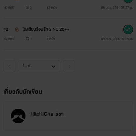
คะ
665
0
13 หน้า
08 ม.ค. 2561 07:37 น.
อ่านเอามันเท่านั้นเน้อ อาจจะมีฉากล่อแหลมและสะท้อน
#2
โรงเรียนร้อนรัก 2 NC 20++
ด้านมืดหลายๆ อย่างก็อย่าได้ซีเครียดกันนะคะ มันคือนิยาย
886
0
7 หน้า
09 ส.ค. 2566 07:59 น.
ยยยยยยย
เกี่ยวกับนักเขียน
RiteRiCha_ริชา