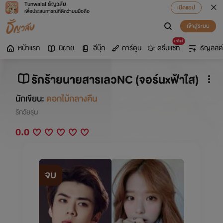
Tunwalai ธัญวลัย
เปิดแอป
เพื่อประสบการณ์ที่ดีกว่าบนมือถือ
เข้าสู่ระบบ
มาใหม่
หน้าแรก
นิยาย
อีบุ๊ก
การ์ตูน
ดรีมแชท
ธัญลิสต์
รักร้ายนายสารเลวNC (จอร์นxฟ้าใส)
นักเขียน:
ดอกไม้กลางคืน
รักวัยรุ่น
0.0
จบ