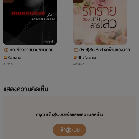
ทัณฑ์รักร้ายนายซานตาน
(End)So Bad รักร้ายของนายสา
รเลว18+(น้ำอุ่น&มิกิ)มีE-book
Kamaria
NITa'Vianna
ดราม่า
รักวัยรุ่น
แสดงความคิดเห็น
กรุณาเข้าสู่ระบบเพื่อแสดงความคิดเห็น
เข้าสู่ระบบ