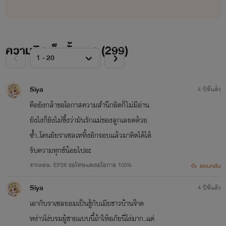
ความคิดเห็นทั้งหมด (
299
)
Siya
4 ปีที่แล้ว
คือยังกล้าขอโอกาสความสำนึกผิดก็ไม่มีอ่าน
ยังไงก็ยังไม่ซึ้งว่ามันรักแม่ของลูกเลยดด้วย
ซ้ำ..โดนยัยราเซลเททิ้งอักรอบแล้วมาคิดได้ได้
รับความทุกข์น้อยไปอะ
จากตอน: EP26 ขอโทษและขอโอกาส 100%
ตอบกลับ
Siya
4 ปีที่แล้ว
เอากับราเซลยอมเป็นชู้กับเมียชาวบ้่านจ๊าด
หง่าวโง่บรมผู้ชายแบบนี้ถ้าให้อภัยนี่โง่มาก..แต่