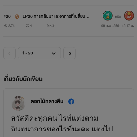
นิยายที่จะมีตัวละครเกี่ยวข้องเผื่อว่าใครจะงงตัวละคร
#20
EP20 การกลับมาและอาการที่เปลี่ยนไป
หรือ
300
ซาตานไร้หัวใจ
100%
2.7k
4
9 หน้า
09 ก.พ. 2561 13:17 น.
รักร้ายนายซาตาน
รักร้ายนายบอดี้การ์ด
นายวายร้ายพ่อลูกหนึ่ง
เกี่ยวกับนักเขียน
ฝากติดตามเรื่องราวความรักของพี่จอร์นด้วยนะคะทุกคน พี่จอร์น
จะมาในโหมดที่แตกต่างจากพ่อของนาง (พ่อแม่จอร์น = จิมXริสา)
ดอกไม้กลางคืน
เรื่องนี้จะมีดราม่าหนักแน่นอนจ้าาาาา
มีเพจในเฟสด้วยนะคะ ถ้าใครไม่อยากพลาดการอัพเดตนิยาย
สวัสดีค่ะทุกคน ไรท์แต่งตาม
สามารถไปกดติดตามได้ที่เพจ
จินตนาการของไรท์นะคะ แต่งไป