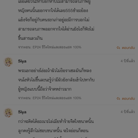
เอ่อเดี๋ยวนะห้าบอกห้าปีไม่สามารถลบภาพผู้
หญิงคนนั้นออกจากใจได้เลย555ขำอะย้อง
แย้งจังก็อยู่กับคนระกเก่าอยู่อะมีการบอกไม่
สามารถลบภาพออกจากใจได้อ่านยังไงก็ฟังไม่
ขึ้นสารเลวเกิน
จากตอน: EP24 ชีวิตใหม่และสองแฝด 100%
ตอบกลับ
Siya
4 ปีที่แล้ว
พระเอกอย่างโง่อะถ้าผัวไม่ง้อราเซลมันก็หลง
จนโงหัวไม่ขึ้นละนะรู้ว่ามีผัวยังกลัยเข้าไปหากับ
ผู้หญิงแบบนี้ถือว่าจ๊าดหง่าวมาก
จากตอน: EP24 ชีวิตใหม่และสองแฝด 100%
ตอบกลับ
Siya
4 ปีที่แล้ว
กว่าจะคิดได้อะเนาะไล่เมียทำร้ายจิตใจขนาดนั้น
ลูกคงรู้สึกไม่ชอบขนาดนั้น จะใจอ่อนก็ตอน