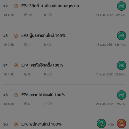
#2
EP2 ชีวิตที่ไม่ได้โรยด้วยกลีบกุหลาบ 10
ที่สำคัญผู้ชายคนนี้ไม่มีหัวใจ เขาไม่เคยเชื่อในความรัก บนโลกใบ
0%
4.7k
12
8 หน้า
14 ม.ค. 2561 03:17 น.
นี้ไม่มีหรอกรักแท้
"จะร้องไห้หาพระแสงอะไรวะ น่ารำคาาญว่ะ กับอีแค่เยื่อ
#3
EP3 ผู้บริหารคนใหม่ 100%
พรหมจรรย์"
3.8k
11
8 หน้า
16 ม.ค. 2561 13:14 น.
#4
EP4 เจอกันอีกครั้ง 100%
4.2k
9
8 หน้า
18 ม.ค. 2561 02:57 น.
#5
EP5 อยากได้ ต้องได้ 100%
4.8k
6
7 หน้า
21 ม.ค. 2561 07:59 น.
#6
EP6 พนักงานใหม่ 100%
หรือ
300