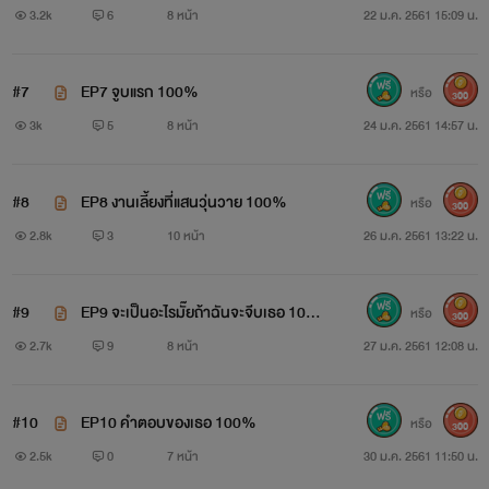
3.2k
6
8 หน้า
22 ม.ค. 2561 15:09 น.
#7
EP7 จูบแรก 100%
หรือ
300
3k
5
8 หน้า
24 ม.ค. 2561 14:57 น.
#8
EP8 งานเลี้ยงที่แสนวุ่นวาย ​100%
หรือ
300
2.8k
3
10 หน้า
26 ม.ค. 2561 13:22 น.
#9
EP9 จะเป็นอะไรมั๊ยถ้าฉันจะจีบเธอ 10
หรือ
300
0%
2.7k
9
8 หน้า
27 ม.ค. 2561 12:08 น.
ฟ้าใส อายุ 21 ปี
ผู้หญิงตัวเล็กๆ ที่ต้องทำงานส่งตัวเองเรียน และเลี้ยงดูลูกสาวตัว
#10
EP10 คำตอบของเธอ 100%
หรือ
300
น้อยวัยห้าขวบ เธออ่อนหวาน อ่อนต่อโลก ถึงจะโดนใครรังแกยัง
2.5k
0
7 หน้า
30 ม.ค. 2561 11:50 น.