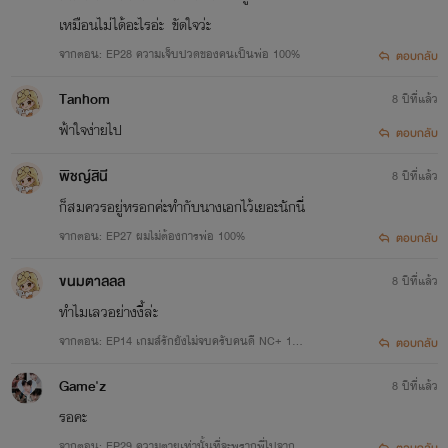
เหมือนไม่ได้อะไรอ่ะ ขัดใจว่ะ
จากตอน: EP28 ความเจ็บปวดของคนเป็นพ่อ 100%
ตอบกลับ
Tanhom
8 ปีที่แล้ว
ฟ้าใจง่ายไป
ตอบกลับ
พิชญ์สินี
8 ปีที่แล้ว
ก็สมควรอยู่หรอกค่ะทำกับนางเอกไว้เยอะนักนี่
จากตอน: EP27 ผมไม่ต้องการพ่อ 100%
ตอบกลับ
ขนมตาลลล
8 ปีที่แล้ว
ทำไมเลวอย่างงี้ล่ะ
จากตอน: EP14 เกมส์รักยังไม่จบครับคนดี NC+ 10
ตอบกลับ
0%
Game'z
8 ปีที่แล้ว
รอคะ
จากตอน: EP29 ความตายเท่านั้นที่จะพรากพี่ไปจากฟ้า
ตอบกลับ