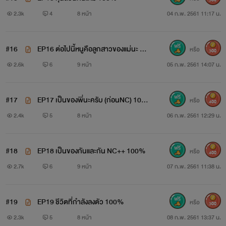
2.3k
4
8 หน้า
04 ก.พ. 2561 11:17 น.
#16
EP16 ต่อไปนี้หนูคือลูกสาวของแม่นะ 10
หรือ
300
น้องดาว อายุ 5 ขวบ (ลูกสาวแม่ฟ้าใส)
0%
2.6k
6
9 หน้า
05 ก.พ. 2561 14:07 น.
เด็กหญิงตัวน้อยที่เปรียบเสมือนกำลังใจในการต่อสู้กับชีวิตใน
#17
EP17 เป็นของพี่นะครับ (ก่อนNC) 10
หรือ
แต่ละวันของแม่ฟ้าใส เด็กหญิงที่จะทำให้คนไม่มีหัวใจนั้นมีหัวใจ
400
0%
2.4k
5
8 หน้า
06 ก.พ. 2561 12:29 น.
รักแท้ให้กับแม่ของตัวเอง
"แม้ฟ้าขาหนูดาวอยากไปเที่ยวสวนสัตว์จังเลยค่ะ"
#18
EP18 เป็นของกันและกัน NC++ 100%
หรือ
400
2.7k
6
9 หน้า
07 ก.พ. 2561 11:38 น.
เธอจะใช้ความอ่อนหวานเปลี่ยนใจคนที่ไม่เคยรักใครได้หรือไม่
แล้วความรักที่ต้องฝ่าฟันอุปสรรคมากมายจะจบลงเช่นไร ฝาก
#19
EP19 ชีวิตที่กำลังลงตัว 100%
หรือ
300
ติดตามด้วยนะคะ
2.3k
5
8 หน้า
08 ก.พ. 2561 13:37 น.