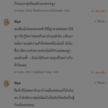
ก็จบแบบสุขนิยมอีกละเพราะลูก
จากตอน: EP23 ทิ้งอดีตทุกอย่างไว้ข้างหลัง 100%
ตอบกลับ
Siya
4 ปีที่แล้ว
สะเทือนใจไหมตลอดห้าปีที่ลูกขาดพ่ออยากให้
ลูกๆรับรู้จังว่าพ่ออทำเลวกับแม่ยังไง..กลับมา
ขอโอกาสแต่ความสำนึกผิดเหมือนไม่มี..ยังไม่
ซึ้งว่ามีความรักความห่วงใยให้กับแม่ของลูก
เลยด้วยซ้ำ...ยังไม่ได้รับความทุกข์ใจเท่าๆกับ
ฟ้าใสเลย
จากตอน: EP27 ผมไม่ต้องการพ่อ 100%
ตอบกลับ
Siya
4 ปีที่แล้ว
คือห้าปีไม่เคยกลับมาบ้านเยี่ยมพ่อแม่ก็เกินไป
ละ..ถ้าผัวยัยราเซลไม่โผล่ไปง้อมันก็คงยังเป็นชู้
กับเมียเขาอะนะ