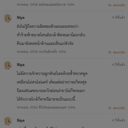
จากตอน: EP26 ขอโทษและขอโอกาส 100%
ตอบกลับ
Siya
4 ปีที่แล้ว
ยังไม่รู้ถึงความผิดของตัวเองเลยเหรอว่า
ทำร้ายฟ้าขนาดไหนยังกล้าคิดจะเอาน้องกลับ
คืนมายังคงหน้าด้านและเห็นแก่ตัวจัง
จากตอน: EP25 พบกันอีกครั้ง 100%
ตอบกลับ
Siya
4 ปีที่แล้ว
ไม่มีความรักความผูกพันธ์เลยด้วยซ้ำขนาดพูด
เหมือนไม่สนไม่แคร์ เห้อแต่อย่างว่าละก็คงสุข
นิยมเช่นเคยนางเอกใจอ่อนง่ายๆไม่ก็พระเอก
ได้รับบาดไกล้ก็ตายนิยายจะเป็นแบบนี้
จากตอน: EP24 ชีวิตใหม่และสองแฝด 100%
ตอบกลับ
Siya
4 ปีที่แล้ว