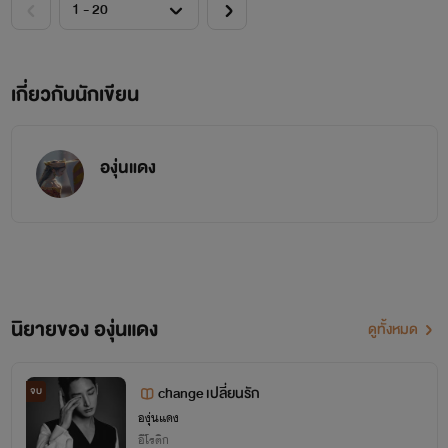
เกี่ยวกับนักเขียน
องุ่นแดง
นิยายของ องุ่นแดง
ดูทั้งหมด
change เปลี่ยนรัก
จบ
องุ่นแดง
อีโรติก