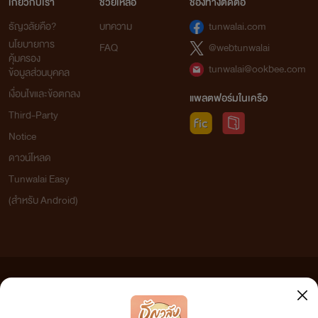
เกี่ยวกับเรา
ช่วยเหลือ
ช่องทางติดต่อ
ธัญวลัยคือ?
บทความ
tunwalai.com
นโยบายการ
FAQ
@webtunwalai
คุ้มครอง
tunwalai@ookbee.com
ข้อมูลส่วนบุคคล
เงื่อนไขและข้อตกลง
แพลตฟอร์มในเครือ
Third-Party
Notice
ดาวน์โหลด
Tunwalai Easy
(สำหรับ Android)
ข้อความที่ท่านได้อ่านจากเว็บไซต์นี้เกิดจากการเขียนโดยสาธารณชนและเผยแพร่โดยอัตโนมัติ ผู้ดูแล
เว็บไซต์แห่งนี้ไม่ได้เห็นด้วยและไม่ขอรับผิดชอบต่อข้อความใดๆ ทั้งสิ้น ดังนั้นผู้อ่านทุกท่านโปรดใช้
วิจารณญาณในการกลั่นกรองด้วยตนเอง และหากท่านพบข้อความใดๆ ที่ขัดต่อกฎหมายและศีลธรรม