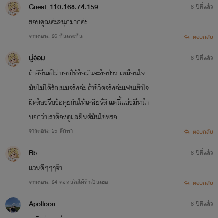
Guest_110.168.74.159
8 ปีที่แล้ว
ขอบคุณค่ะสนุกมากค่ะ
จากตอน: 26 กันและกัน
ตอบกลับ
นู๋อ้อม
8 ปีที่แล้ว
ถ้าอิยีนต์ไม่บอกให้ง้อมันจะง้อป่าว เหมือนใจ
มันไม่ได้รักเนมจริงอ่ะ ถ้าชีวิตจริงอ่ะแฟนเข้าใจ
ผิดต้องรีบง้อคุยกันให้เคลียร์ดิ แต่นี้แม่งมีหน้า
บอกว่าเราต้องดูแลยีนต์มันใช่หรอ
จากตอน: 25 ลักพา
ตอบกลับ
Bb
8 ปีที่แล้ว
เเวนดีๆๆๆจ้า
จากตอน: 24 คงทนไม่ได้ถ้าเป็นเธอ
ตอบกลับ
Apollooo
8 ปีที่แล้ว