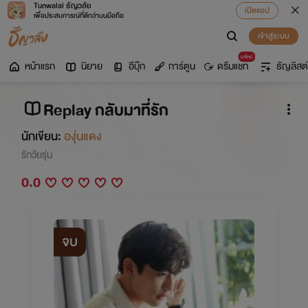
Tunwalai ธัญวลัย
เปิดแอป
เพื่อประสบการณ์ที่ดีกว่าบนมือถือ
เข้าสู่ระบบ
มาใหม่
หน้าแรก
นิยาย
อีบุ๊ก
การ์ตูน
ดรีมแชท
ธัญลิสต์
Replay กลับมาที่รัก
นักเขียน:
องุ่นแดง
รักวัยรุ่น
0.0
จบ