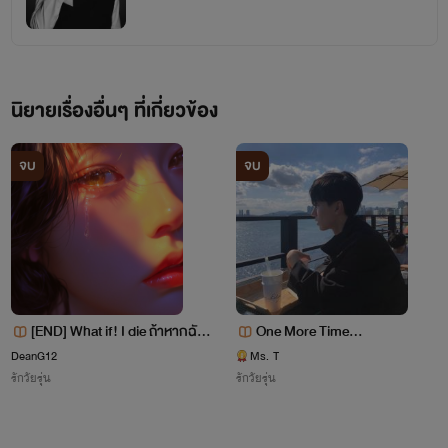
นิยายเรื่องอื่นๆ ที่เกี่ยวข้อง
จบ
จบ
[END] What if! I die ถ้าหากฉัน
One More Time...
ตาย
DeanG12
Ms. T
รักวัยรุ่น
รักวัยรุ่น