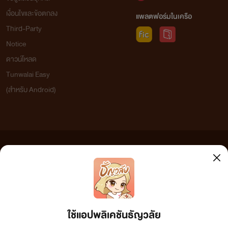
เงื่อนไขและข้อตกลง
แพลตฟอร์มในเครือ
Third-Party
Notice
ดาวน์โหลด
Tunwalai Easy
(สำหรับ Android)
ข้อความที่ท่านได้อ่านจากเว็บไซต์นี้เกิดจากการเขียนโดยสาธารณชนและเผยแพร่โดยอัตโนมัติ ผู้ดูแล
เว็บไซต์แห่งนี้ไม่ได้เห็นด้วยและไม่ขอรับผิดชอบต่อข้อความใดๆ ทั้งสิ้น ดังนั้นผู้อ่านทุกท่านโปรดใช้
วิจารณญาณในการกลั่นกรองด้วยตนเอง และหากท่านพบข้อความใดๆ ที่ขัดต่อกฎหมายและศีลธรรม
กรุณาแจ้งมาที่ tunwalai@ookbee.com เพื่อทีมงานจะได้ดำเนินการในทันที ทั้งนี้ ทางเว็บไซต์ขอสงวน
ลิขสิทธิ์ตามพระราชบัญญัติลิขสิทธิ์ (ฉบับเพิ่มเติม) พ.ศ.2558
ใช้แอปพลิเคชันธัญวลัย