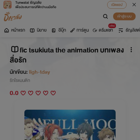
Tunwalai ธัญวลัย
เปิดแอป
เพื่อประสบการณ์ที่ดีกว่าบนมือถือ
เข้าสู่ระบบ
มาใหม่
หน้าแรก
นิยาย
อีบุ๊ก
การ์ตูน
ดรีมแชท
ธัญลิสต์
fic tsukiuta the animation บทเพลง
สื่อรัก
นักเขียน:
ligh-tday
รักโรแมนติก
0.0