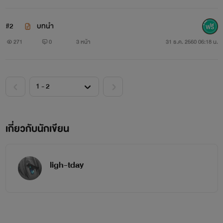
พร้อมหรือยัง ถ้าพร้อมแล้ว ไปลุ้นกับพวกเธอได้เลย!
#2
บทนำ
========================================
271
0
3 หน้า
31 ธ.ค. 2560 06:18 น.
ไรท์มีเพจแล้วนะค่ะ ชื่อเพจ
Ligh tday ใครหาไม่เจอให้เข้ามา
ที่หน้าเฟสชื่อเดียวกันค่ะ แล้วไรท์จะเชิญให้
รูปหน้าเพจค่ะ หาได้ง่ายๆ
เกี่ยวกับนักเขียน
ligh-tday
ฝากกดติดตามหรือโพสเป็นกำลังใจให่ไรท์ในเพจได้นะค่ะ