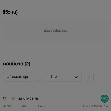
รีวิว (0)
Walkure
เทพธิดาแห่งเสียงเพลงที่หายไปจากวงการถึง3ปี
เรื่องนี้ยังไม่มีรีวิว
ในที่สุดพวกเธอก็กลับมาแล้ว กลับมาพร้อมกับความรัก มิตรภาพ
ครั้งใหม่ที่ก่อตัวขึ้นอย่างไม่รู้ตัว กับเหล่าชายหนุ่มที่พร้อมมาป่วน
หัวใจเหล่าเทพธิดาแห่งเสียงเพลงอย่างพวกเธอ
ตอนนิยาย (
2
)
ตอนแรกสุด
กฏของไอดอลคือห้ามมี
ความรัก
ไอดอลจะมีความรักไม่ได้
เด็ดขาด
#1
แนะนำตัวละคร
แล้วงานนี้เหล่าหนุ่มสาวจะทำยังไงดี
500
0
7 หน้า
31 ธ.ค. 2560 06:15 น.