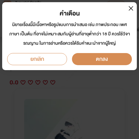
Tunwalai ธัญวลัย
เปิดแอป
เพื่อประสบการณ์ที่ดีกว่าบนมือถือ
คำเตือน
เข้าสู่ระบบ
นิยายเรื่องนี้มีเนื้อหาหรือรูปแบบการนำเสนอ เช่น ภาพประกอบ เพศ
มาใหม่
หน้าแรก
นิยาย
อีบุ๊ก
การ์ตูน
ดรีมแชท
ธัญลิสต์
ภาษา เป็นต้น ที่อาจไม่เหมาะสมกับผู้อ่านที่อายุต่ำกว่า 18 ปี ควรใช้วิจา
รณญาน ในการอ่านหรือควรได้รับคำแนะนำจากผู้ใหญ่
"ท้อง"
ยกเลิก
ตกลง
นักเขียน:
Small
Y
0.0