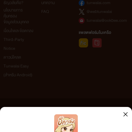
ธัญวลัยคือ?
บทความ
tunwalai.com
นโยบายการ
FAQ
@webtunwalai
คุ้มครอง
tunwalai@ookbee.com
ข้อมูลส่วนบุคคล
เงื่อนไขและข้อตกลง
แพลตฟอร์มในเครือ
Third-Party
Notice
ดาวน์โหลด
Tunwalai Easy
(สำหรับ Android)
ข้อความที่ท่านได้อ่านจากเว็บไซต์นี้เกิดจากการเขียนโดยสาธารณชนและเผยแพร่โดยอัตโนมัติ ผู้ดูแล
เว็บไซต์แห่งนี้ไม่ได้เห็นด้วยและไม่ขอรับผิดชอบต่อข้อความใดๆ ทั้งสิ้น ดังนั้นผู้อ่านทุกท่านโปรดใช้
วิจารณญาณในการกลั่นกรองด้วยตนเอง และหากท่านพบข้อความใดๆ ที่ขัดต่อกฎหมายและศีลธรรม
กรุณาแจ้งมาที่ tunwalai@ookbee.com เพื่อทีมงานจะได้ดำเนินการในทันที ทั้งนี้ ทางเว็บไซต์ขอสงวน