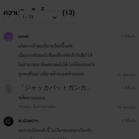
ความคิดเห็นทั้งหมด (
13
)
smail
8 ปีที่แล้ว
แจ้งจากเจ้าของนิยายเรื่องนี้นะค่ะ
เนื่องจากตัวของไรทืเองลืมรหัสเข้าบัยชีทำให้
ไม่สามารถมาอัพตอนต่อไปได้ ไรท์ต้องขออภัย
ทุกคนที่รออ่านนิยายด้วยนะค่ะด้วยนะค่ะ
ตอบกลับ
「ジャッカパットガンカイビン」
9 ปีที่แล้ว
จะติดตามมมมม
จากตอน: ตื่นจากความฝัน...
ตอบกลับ
ตบมือแปะๆ
9 ปีที่แล้ว
อยากจบอีสองตัวนี้ ไม่เรียกคนหรอกเรียกตัว