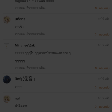
อ่ะถูกแล้ว -_- รอนะคะ 5555
จากตอน: ตื่นจากความฝัน...
ตอบกลับ
นภัสกร
9 ปีที่แล้ว
รอจร้า
จากตอน: ตื่นจากความฝัน...
ตอบกลับ
Mintmee'Zak
9 ปีที่แล้ว
รออออๆๆๆรีบๆๆมาต่อน๊าาาขอแบบยาวๆ
ๆๆๆๆๆ
จากตอน: ตื่นจากความฝัน...
ตอบกลับ
มิกซ์[ 混音 ]
9 ปีที่แล้ว
รอออ
ตอบกลับ
null
9 ปีที่แล้ว
น่าติดตาม
ตอบกลับ