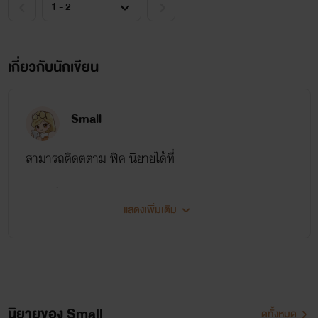
เกี่ยวกับนักเขียน
Small
สามารถติดตตาม ฟิค นิยายได้ที่
เพจ : ฟิค yaoi by small
แสดงเพิ่มเติม
facebook : แยม "เตี้ยยยย
นิยายของ Small
ดูทั้งหมด